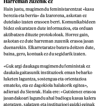
Harreman zuzenik ez
Hain justu, mugimendu feministarentzat «kasu
berezia eta berria» da Izarorena, askotan ez
dutelako izaten erasoen berri. Komunikabideen
bidez eskuratzen dute informazioa, eta orduan
aktibatzen dituzte protokoloak. Horrez gain,
askotan ez dute harreman zuzenik erasoa jasan
duenarekin. Elkarretaratze batera deitzen dute,
baina, gero, kontuak ez du segidarik izaten.
«Guk argi daukagu mugimendu feministak ez
daukala gaitasunik instituzioek eman beharko
luketen laguntza, sostengua eta orientazioa
emateko, eta ez dagokiola halakorik egitea»,
adierazi du Sienrak. Hala ere: «Gutxienez erasoa
jasandakoari lagundu ahal badiogu kasua kalera
ateratzen, salatzen eta instituzioei gaizki eginak