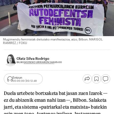
Mugimendu feministak deitutako manifestazioa, atzo, Bilbon. MARISOL
RAMIREZ / FOKU
Olatz Silva Rodrigo
2025EKO URRIAREN 24A
BILBO
05:00
Entzun
00:00:00
00:12:49
Duela urtebete bortxaketa bat jasan zuen Izarok —
ez du abizenik eman nahi izan—, Bilbon. Salaketa
jarri, eta sistema «patriarkal eta matxista» batekin
egin zuen topo. Aurtengo irailean, Instagramen