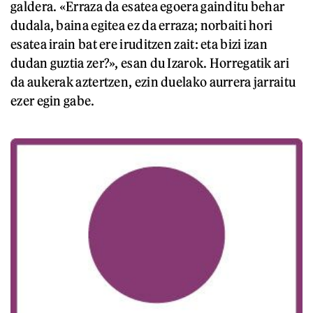
galdera. «Erraza da esatea egoera gainditu behar
dudala, baina egitea ez da erraza; norbaiti hori
esatea irain bat ere iruditzen zait: eta bizi izan
dudan guztia zer?», esan du Izarok. Horregatik ari
da aukerak aztertzen, ezin duelako aurrera jarraitu
ezer egin gabe.