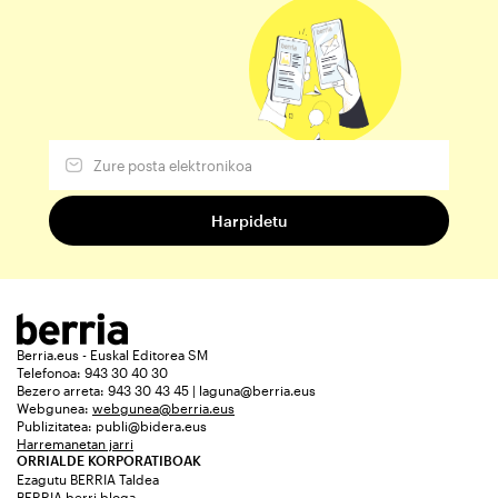
Berria.eus - Euskal Editorea SM
Telefonoa: 943 30 40 30
Bezero arreta: 943 30 43 45 | laguna@berria.eus
Webgunea:
webgunea@berria.eus
Publizitatea:
publi@bidera.eus
Harremanetan jarri
ORRIALDE KORPORATIBOAK
Ezagutu BERRIA Taldea
BERRIA berri bloga