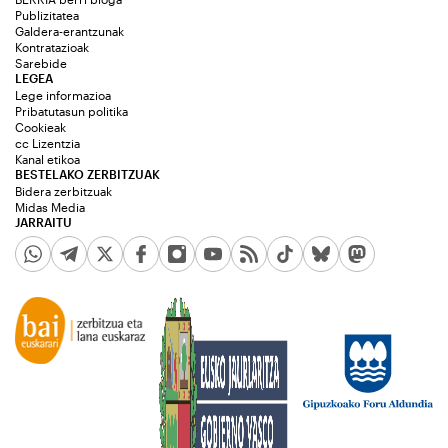
Publizitatea
Galdera-erantzunak
Kontratazioak
Sarebide
LEGEA
Lege informazioa
Pribatutasun politika
Cookieak
cc Lizentzia
Kanal etikoa
BESTELAKO ZERBITZUAK
Bidera zerbitzuak
Midas Media
JARRAITU