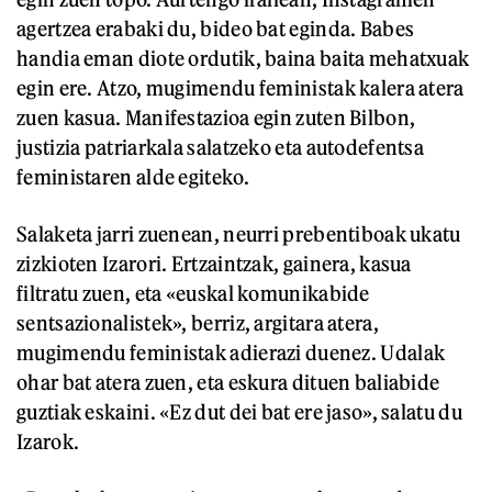
agertzea erabaki du, bideo bat eginda. Babes
handia eman diote ordutik, baina baita mehatxuak
egin ere. Atzo, mugimendu feministak kalera atera
zuen kasua. Manifestazioa egin zuten Bilbon,
justizia patriarkala salatzeko eta autodefentsa
feministaren alde egiteko.
Salaketa jarri zuenean, neurri prebentiboak ukatu
zizkioten Izarori. Ertzaintzak, gainera, kasua
filtratu zuen, eta «euskal komunikabide
sentsazionalistek», berriz, argitara atera,
mugimendu feministak adierazi duenez. Udalak
ohar bat atera zuen, eta eskura dituen baliabide
guztiak eskaini. «Ez dut dei bat ere jaso», salatu du
Izarok.