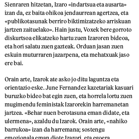
Sienraren hitzetan, Izaro «indartsua eta ausarta»
izan da, ez baita ohikoa jendaurrean agertzea, eta
«publikotasunak berriro biktimizatzeko arriskuan
jartzen zaituelako». Hain justu, Voxek bere gorroto
diskurtsoa elikatzeko hartu zuen Izaroren bideoa,
eta hori salatu zuen gazteak. Orduan jasan zuen
eskuin muturraren jazarpena, eta mehatxuak jaso
ere bai.
Orain arte, Izarok ate asko jo ditu laguntza eta
orientazio eske. June Fernandez kazetariak kasuari
buruzko bideo bat egin zuen, eta horrela lortu zuen
mugimendu feministak Izarorekin harremanetan
jartzea. «Behar nuen berotasuna eman didate, eta
ulermena», azaldu du Izarok. Orain arte, «nahiko
barrukoa» izan da harremana; sostengu
emozionala eman diote Izarori, eta egoera