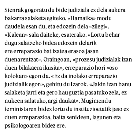
Sienrak gogoratu du bide judiziala ez dela aukera
bakarra salaketa egiteko. «Hamaika» modu
daudela esan du, eta edozein dela «zilegi».
«Kalean» sala daiteke, esaterako. «Lortu behar
dugu salatzeko bidea edozein delarik
ere erreparazio bat izatea erasoa jasan
duenarentzat». Oraingoan, «prozesu judizialak izan
duen bilakaera ikusita», erreparazio hori «oso
kolokan» egon da. «Ez da inolako erreparazio
judizialik egon», gehitu du Izarok. «Jakin izan banu
salaketa jarri eta gero hau guztia pasatuko zela, ez
nukeen salatuko, argi daukat». Mugimendu
feministaren bidez lortu du instituzioetatik jaso ez
duen erreparazioa, baita senideen, lagunen eta
psikologoaren bidez ere.