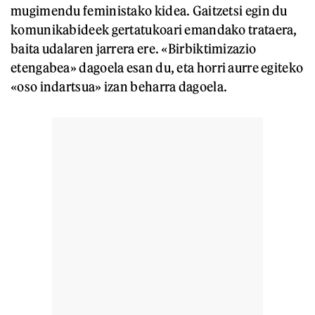
mugimendu feministako kidea. Gaitzetsi egin du
komunikabideek gertatukoari emandako trataera,
baita udalaren jarrera ere. «Birbiktimizazio
etengabea» dagoela esan du, eta horri aurre egiteko
«oso indartsua» izan beharra dagoela.