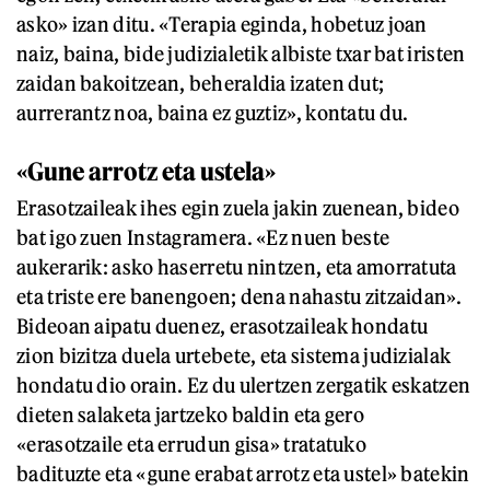
asko» izan ditu. «Terapia eginda, hobetuz joan
naiz, baina, bide judizialetik albiste txar bat iristen
zaidan bakoitzean, beheraldia izaten dut;
aurrerantz noa, baina ez guztiz», kontatu du.
«Gune arrotz eta ustela»
Erasotzaileak ihes egin zuela jakin zuenean, bideo
bat igo zuen Instagramera. «Ez nuen beste
aukerarik: asko haserretu nintzen, eta amorratuta
eta triste ere banengoen; dena nahastu zitzaidan».
Bideoan aipatu duenez, erasotzaileak hondatu
zion bizitza duela urtebete, eta sistema judizialak
hondatu dio orain. Ez du ulertzen zergatik eskatzen
dieten salaketa jartzeko baldin eta gero
«erasotzaile eta errudun gisa» tratatuko
badituzte eta «gune erabat arrotz eta ustel» batekin