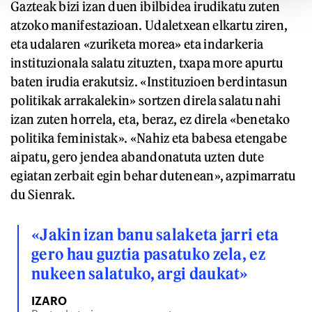
Gazteak bizi izan duen ibilbidea irudikatu zuten
atzoko manifestazioan. Udaletxean elkartu ziren,
eta udalaren «zuriketa morea» eta indarkeria
instituzionala salatu zituzten, txapa more apurtu
baten irudia erakutsiz. «Instituzioen berdintasun
politikak arrakalekin» sortzen direla salatu nahi
izan zuten horrela, eta, beraz, ez direla «benetako
politika feministak». «Nahiz eta babesa etengabe
aipatu, gero jendea abandonatuta uzten dute
egiatan zerbait egin behar dutenean», azpimarratu
du Sienrak.
«Jakin izan banu salaketa jarri eta
gero hau guztia pasatuko zela, ez
nukeen salatuko, argi daukat»
IZARO