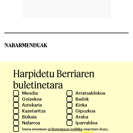
NABARMENDUAK
Harpidetu Berriaren
buletinetara
Mendia
Arratsaldekoa
Goizekoa
Badok
Astekaria
Kinka
Kazetaritza
Gipuzkoa
Bizkaia
Araba
Nafarroa
Iparraldea
Izena ematean
pribatutasun politika
onartzen duzu.