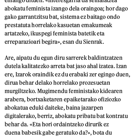
emango dituen. «Interesgarria da seinalatzea
abokatu feminista izango dela oraingoa; hor dago
gako garrantzitsu bat, sistema ez baitago ondo
prestatuta horrelako kasuetan emakumeak
artatzeko, ikuspegi feminista batetik eta
erreparazioari begira», esan du Sienrak.
Are, aipatu du egun diru sarrerek baldintzatzen
dutela kalitatezko arreta bat jaso ahal izatea. Izan
ere, Izarok oraindik ez du erabaki zer egingo duen,
dirua behar delako horrelako prozesuetan
murgiltzeko. Mugimendu feministako kidearen
arabera, bortxaketaren epaiketarako ofiziozko
abokatua eduki daiteke, baina jazarpen
digitalerako, berriz, abokatu pribatu bat kontratu
behar da. «Eta hori ordaintzeko dirurik ez
duena babesik gabe geratuko da?», bota du