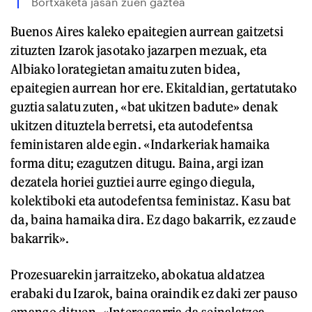
Bortxaketa jasan zuen gaztea
Buenos Aires kaleko epaitegien aurrean gaitzetsi
zituzten Izarok jasotako jazarpen mezuak, eta
Albiako lorategietan amaitu zuten bidea,
epaitegien aurrean hor ere. Ekitaldian, gertatutako
guztia salatu zuten, «bat ukitzen badute» denak
ukitzen dituztela berretsi, eta autodefentsa
feministaren alde egin. «Indarkeriak hamaika
forma ditu; ezagutzen ditugu. Baina, argi izan
dezatela horiei guztiei aurre egingo diegula,
kolektiboki eta autodefentsa feministaz. Kasu bat
da, baina hamaika dira. Ez dago bakarrik, ez zaude
bakarrik».
Prozesuarekin jarraitzeko, abokatua aldatzea
erabaki du Izarok, baina oraindik ez daki zer pauso