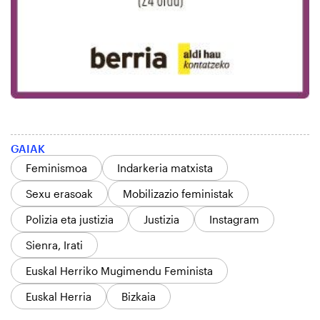
GAIAK
Feminismoa
Indarkeria matxista
Sexu erasoak
Mobilizazio feministak
Polizia eta justizia
Justizia
Instagram
Sienra, Irati
Euskal Herriko Mugimendu Feminista
Euskal Herria
Bizkaia