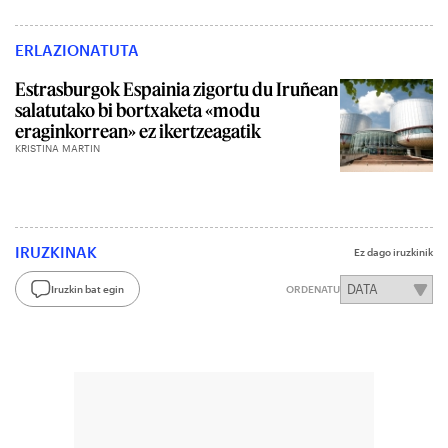
ERLAZIONATUTA
Estrasburgok Espainia zigortu du Iruñean
salatutako bi bortxaketa «modu
eraginkorrean» ez ikertzeagatik
KRISTINA MARTIN
IRUZKINAK
Ez dago iruzkinik
Iruzkin bat egin
ORDENATU