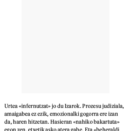
Urtea «infernutzat» jo du Izarok. Prozesu judiziala,
amaigabea ez ezik, emozionalki gogorra ere izan
da, haren hitzetan. Hasieran «nahiko bakartuta»
egon zen, etxetik asko atera gabe. Eta «beheraldi