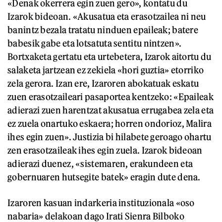
«Denak okerrera egin zuen gero», kontatu du
Izarok bideoan. «Akusatua eta erasotzailea ni neu
banintz bezala tratatu ninduen epaileak; batere
babesik gabe eta lotsatuta sentitu nintzen».
Bortxaketa gertatu eta urtebetera, Izarok aitortu du
salaketa jartzean ez zekiela «hori guztia» etorriko
zela gerora. Izan ere, Izaroren abokatuak eskatu
zuen erasotzaileari pasaportea kentzeko: «Epaileak
adierazi zuen harentzat akusatua errugabea zela eta
ez zuela onartuko eskaera; horren ondorioz, Malira
ihes egin zuen». Justizia bi hilabete geroago ohartu
zen erasotzaileak ihes egin zuela. Izarok bideoan
adierazi duenez, «sistemaren, erakundeen eta
gobernuaren hutsegite batek» eragin dute dena.
Izaroren kasuan indarkeria instituzionala «oso
nabaria» delakoan dago Irati Sienra Bilboko