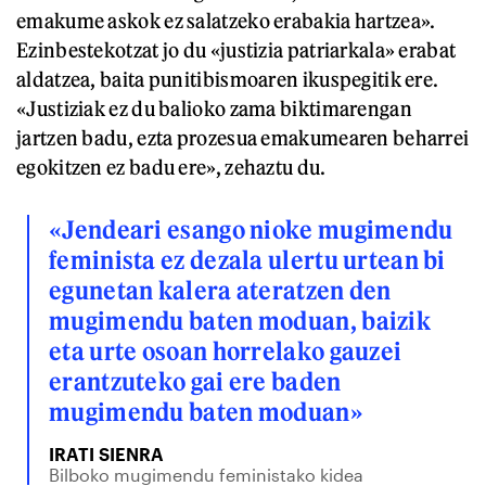
emakume askok ez salatzeko erabakia hartzea».
Ezinbestekotzat jo du «justizia patriarkala» erabat
aldatzea, baita punitibismoaren ikuspegitik ere.
«Justiziak ez du balioko zama biktimarengan
jartzen badu, ezta prozesua emakumearen beharrei
egokitzen ez badu ere», zehaztu du.
«Jendeari esango nioke mugimendu
feminista ez dezala ulertu urtean bi
egunetan kalera ateratzen den
mugimendu baten moduan, baizik
eta urte osoan horrelako gauzei
erantzuteko gai ere baden
mugimendu baten moduan»
IRATI SIENRA
Bilboko mugimendu feministako kidea