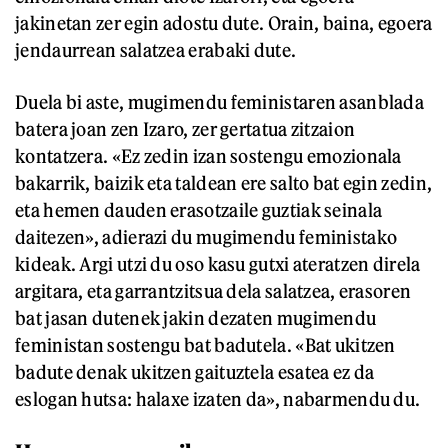
jakinetan zer egin adostu dute. Orain, baina, egoera
jendaurrean salatzea erabaki dute.
Duela bi aste, mugimendu feministaren asanblada
batera joan zen Izaro, zer gertatua zitzaion
kontatzera. «Ez zedin izan sostengu emozionala
bakarrik, baizik eta taldean ere salto bat egin zedin,
eta hemen dauden erasotzaile guztiak seinala
daitezen», adierazi du mugimendu feministako
kideak. Argi utzi du oso kasu gutxi ateratzen direla
argitara, eta garrantzitsua dela salatzea, erasoren
bat jasan dutenek jakin dezaten mugimendu
feministan sostengu bat badutela. «Bat ukitzen
badute denak ukitzen gaituztela esatea ez da
eslogan hutsa: halaxe izaten da», nabarmendu du.