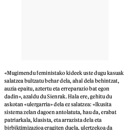
«Mugimendu feministako kideek uste dugu kasuak
salatzea bultzatu behar dela, ahal dela behintzat,
auzia epaitu, aztertu eta erreparazio bat egon
dadin», azaldu du Sienrak. Hala ere, gehitu du
askotan «ulergarria» dela ez salatzea: «Ikusita
sistema zelan dagoen antolatuta, hau da, erabat
patriarkala, klasista, eta arrazista dela eta
birbiktimizazioa eragiten duela, ulertzekoa da