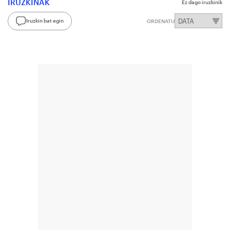
IRUZKINAK
Ez dago iruzkinik
Iruzkin bat egin
ORDENATU