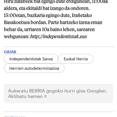
Hiru zutabeek bat egingo dute erdigunean, 11:00ak
aldera, eta ekitaldi bat izango da ondoren.
15:00etan, bazkaria egingo dute, Irañetako
Basakoetxea bordan. Parte hartzeko izena eman
behar da, urriaren 10a baino lehen, sarearen
webgunean:
http://independentistak.eus
GAIAK
Independentistak Sarea
Euskal Herria
Herrien autodeterminazioa
Aukeratu
BERRIA
gogoko iturri gisa Googlen.
Aktibatu hemen