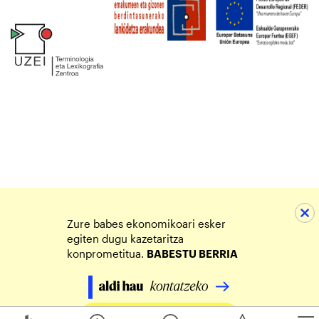
Zure babes ekonomikoari esker
egiten dugu kazetaritza
konprometitua.
BABESTU BERRIA
Egin zure ekarpena