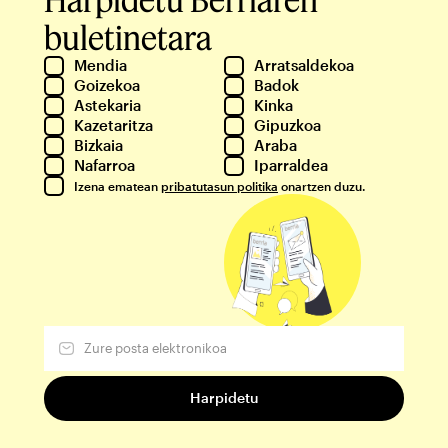
buletinetara
Mendia
Arratsaldekoa
Goizekoa
Badok
Astekaria
Kinka
Kazetaritza
Gipuzkoa
Bizkaia
Araba
Nafarroa
Iparraldea
Izena ematean
pribatutasun politika
onartzen duzu.