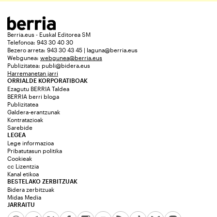
Berria.eus - Euskal Editorea SM
Telefonoa: 943 30 40 30
Bezero arreta: 943 30 43 45 | laguna@berria.eus
Webgunea:
webgunea@berria.eus
Publizitatea:
publi@bidera.eus
Harremanetan jarri
ORRIALDE KORPORATIBOAK
Ezagutu BERRIA Taldea
BERRIA berri bloga
Publizitatea
Galdera-erantzunak
Kontratazioak
Sarebide
LEGEA
Lege informazioa
Pribatutasun politika
Cookieak
cc Lizentzia
Kanal etikoa
BESTELAKO ZERBITZUAK
Bidera zerbitzuak
Midas Media
JARRAITU