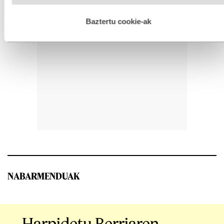
hobetzeko asmoz, cookie teknologiaz baliatzen gara. Ohar
hau onartuz gero, teknologia hori erabiltzeko baimen
esplizitua ematen diguzu.
Gehiago irakurri
Baztertu cookie-ak
NABARMENDUAK
Harpidetu Berriaren