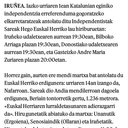
IRUÑEA.
Iazko urriaren 1ean Katalunian eginiko
independentzia erreferenduma gogoratzeko
elkarretaratzeak antolatu ditu Independentistak
Sareak Hego Euskal Herriko lau hiriburuetan:
Iruñeko udaletxearen aurrean 19:30ean, Bilboko
Arriaga plazan 19:30ean, Donostiako udaletxearen
aurrean 19:30ean, eta Gasteizko Andre Maria
Zuriaren plazan 20:00etan.
Horrez gain, aurten ere mendi martxa bat antolatu du
Euskal Herriko erdigunera: urriaren 14an izango da,
Nafarroan. Sareak dio Andia mendilerroan dagoela
erdigunea, Beriain tontorretik gertu, 1.236 metrora.
«Euskal Herriaren lurraldetasunaren adierazgarri
da». Hiru gunetatik abiatuko da martxa: Unanutik
(Ergoiena), Senosiaindik (Ollaran) eta Irañetatik.