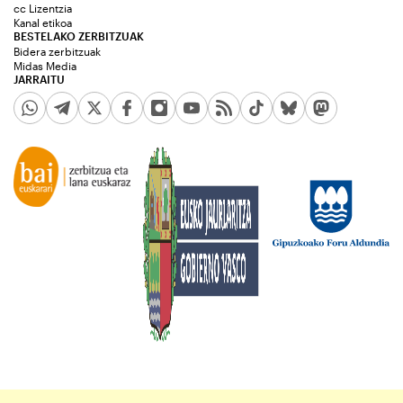
cc Lizentzia
Kanal etikoa
BESTELAKO ZERBITZUAK
Bidera zerbitzuak
Midas Media
JARRAITU