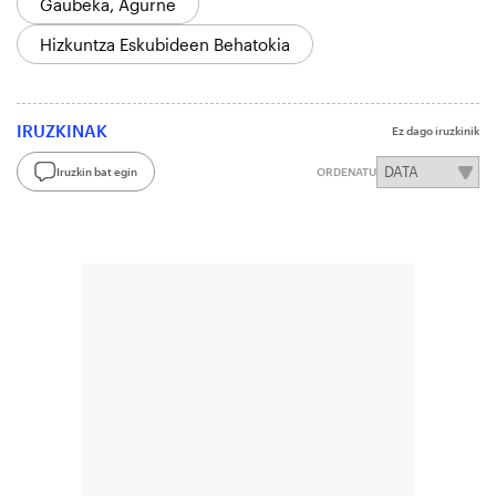
Gaubeka, Agurne
Hizkuntza Eskubideen Behatokia
IRUZKINAK
Ez dago iruzkinik
Iruzkin bat egin
ORDENATU