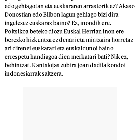
edo gehiagotan eta euskararen arrastorik ez? Akaso
Donostian edo Bilbon lagun gehiago bizi dira
ingelesez euskaraz baino? Ez, inondik ere.
Poltsikoa beteko diozu Euskal Herrian inon ere
berezko hizkuntza ez denari eta mintzaira horretaz
ari direnei euskarari eta euskaldunoi baino
errespetu handiagoa dien merkatari bati? Nik ez,
behintzat. Kantalojas zubira joan dadila kondoi
indonesiarrak saltzera.