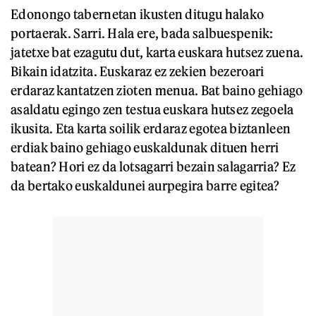
Edonongo tabernetan ikusten ditugu halako
portaerak. Sarri. Hala ere, bada salbuespenik:
jatetxe bat ezagutu dut, karta euskara hutsez zuena.
Bikain idatzita. Euskaraz ez zekien bezeroari
erdaraz kantatzen zioten menua. Bat baino gehiago
asaldatu egingo zen testua euskara hutsez zegoela
ikusita. Eta karta soilik erdaraz egotea biztanleen
erdiak baino gehiago euskaldunak dituen herri
batean? Hori ez da lotsagarri bezain salagarria? Ez
da bertako euskaldunei aurpegira barre egitea?