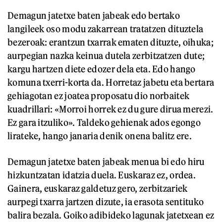
Demagun jatetxe baten jabeak edo bertako
langileek oso modu zakarrean tratatzen dituztela
bezeroak: erantzun txarrak ematen dituzte, oihuka;
aurpegian nazka keinua dutela zerbitzatzen dute;
kargu hartzen diete edozer dela eta. Edo hango
komuna txerri-korta da. Horretaz jabetu eta bertara
gehiagotan ez joatea proposatu dio norbaitek
kuadrillari: «Morroi horrek ez du gure dirua merezi.
Ez gara itzuliko». Taldeko gehienak ados egongo
lirateke, hango janaria denik onena balitz ere.
Demagun jatetxe baten jabeak menua bi edo hiru
hizkuntzatan idatzia duela. Euskaraz ez, ordea.
Gainera, euskaraz galdetuz gero, zerbitzariek
aurpegi txarra jartzen dizute, ia erasota sentituko
balira bezala. Goiko adibideko lagunak jatetxean ez