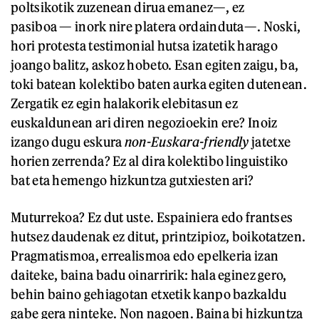
poltsikotik zuzenean dirua emanez—, ez
pasiboa — inork nire platera ordainduta—. Noski,
hori protesta testimonial hutsa izatetik harago
joango balitz, askoz hobeto. Esan egiten zaigu, ba,
toki batean kolektibo baten aurka egiten dutenean.
Zergatik ez egin halakorik elebitasun ez
euskaldunean ari diren negozioekin ere? Inoiz
izango dugu eskura
n
on-
Euskara
-friendly
jatetxe
horien zerrenda? Ez al dira kolektibo linguistiko
bat eta hemengo hizkuntza gutxiesten ari?
Muturrekoa? Ez dut uste. Espainiera edo frantses
hutsez daudenak ez ditut, printzipioz, boikotatzen.
Pragmatismoa, errealismoa edo epelkeria izan
daiteke, baina badu oinarririk: hala eginez gero,
behin baino gehiagotan etxetik kanpo bazkaldu
gabe gera ninteke. Non nagoen. Baina bi hizkuntza