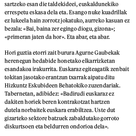
sartzeko esan die taldekideei, euskaldunekiko
errespetu eskasa dela eta. Esango nuke kuadrillak
ez lukeela hain zorrotz jokatuko, aurreko kasuan ez
bezala: «Bai, baina zer egingo diogu, gizona»;
«primeran jaten da hor». Eta abar, eta abar.
Hori guztia etorri zait burura Agurne Gaubekak
herenegun hedabide honetako elkarrizketan
esandakoa irakurrita. Euskaraz egiteagatik zenbait
tokitan jasotako erantzun txarrak aipatu ditu
Hizkuntz Eskubideen Behatokiko zuzendariak.
Tabernetan, adibidez: «Badirudi euskaraz ez
dakiten horiek beren kontrakotzat hartzen
dutela norbaitek euskara erabiltzea. Uste dut
gizarteko sektore batzuek zabaldutako gorroto
diskurtsoen eta beldurren ondorioa dela».