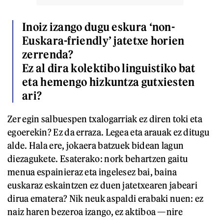
Inoiz izango dugu eskura ‘non-
Euskara-friendly’ jatetxe horien
zerrenda?
Ez al dira kolektibo linguistiko bat
eta hemengo hizkuntza gutxiesten
ari?
Zer egin salbuespen txalogarriak ez diren toki eta
egoerekin? Ez da erraza. Legea eta arauak ez ditugu
alde. Hala ere, jokaera batzuek bidean lagun
diezagukete. Esaterako: nork behartzen gaitu
menua espainieraz eta ingelesez bai, baina
euskaraz eskaintzen ez duen jatetxearen jabeari
dirua ematera? Nik neuk aspaldi erabaki nuen: ez
naiz haren bezeroa izango, ez aktiboa —nire