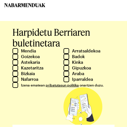
NABARMENDUAK
Harpidetu Berriaren
buletinetara
Mendia
Arratsaldekoa
Goizekoa
Badok
Astekaria
Kinka
Kazetaritza
Gipuzkoa
Bizkaia
Araba
Nafarroa
Iparraldea
Izena ematean
pribatutasun politika
onartzen duzu.