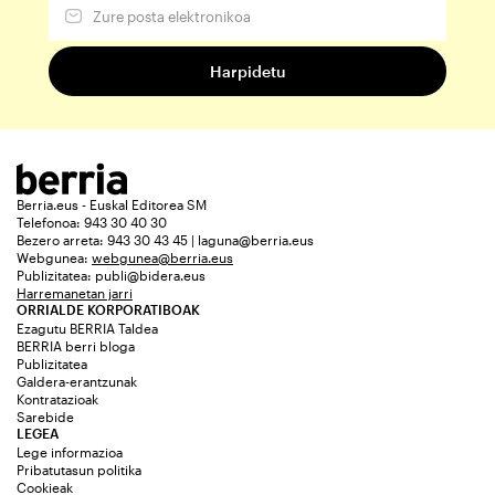
Berria.eus - Euskal Editorea SM
Telefonoa: 943 30 40 30
Bezero arreta: 943 30 43 45 | laguna@berria.eus
Webgunea:
webgunea@berria.eus
Publizitatea:
publi@bidera.eus
Harremanetan jarri
ORRIALDE KORPORATIBOAK
Ezagutu BERRIA Taldea
BERRIA berri bloga
Publizitatea
Galdera-erantzunak
Kontratazioak
Sarebide
LEGEA
Lege informazioa
Pribatutasun politika
Cookieak