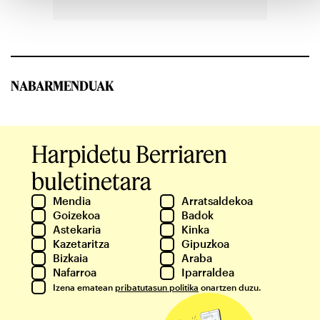
NABARMENDUAK
Harpidetu Berriaren
buletinetara
Mendia
Arratsaldekoa
Goizekoa
Badok
Astekaria
Kinka
Kazetaritza
Gipuzkoa
Bizkaia
Araba
Nafarroa
Iparraldea
Izena ematean
pribatutasun politika
onartzen duzu.