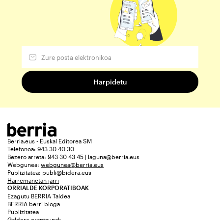
Berria.eus - Euskal Editorea SM
Telefonoa: 943 30 40 30
Bezero arreta: 943 30 43 45 | laguna@berria.eus
Webgunea:
webgunea@berria.eus
Publizitatea:
publi@bidera.eus
Harremanetan jarri
ORRIALDE KORPORATIBOAK
Ezagutu BERRIA Taldea
BERRIA berri bloga
Publizitatea
Galdera-erantzunak