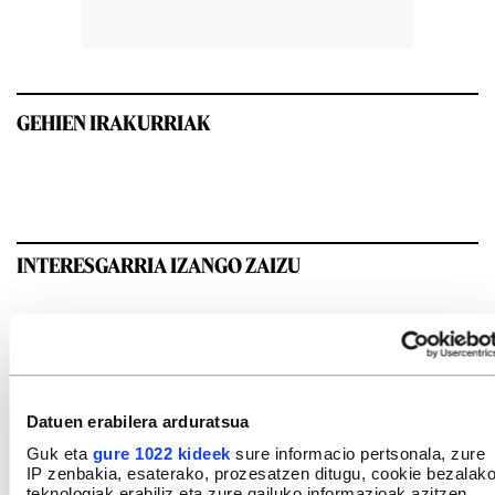
GEHIEN IRAKURRIAK
INTERESGARRIA IZANGO ZAIZU
Datuen erabilera arduratsua
Guk eta
gure 1022 kideek
sure informacio pertsonala, zure
IP zenbakia, esaterako, prozesatzen ditugu, cookie bezalak
teknologiak erabiliz eta zure gailuko informazioak azitzen