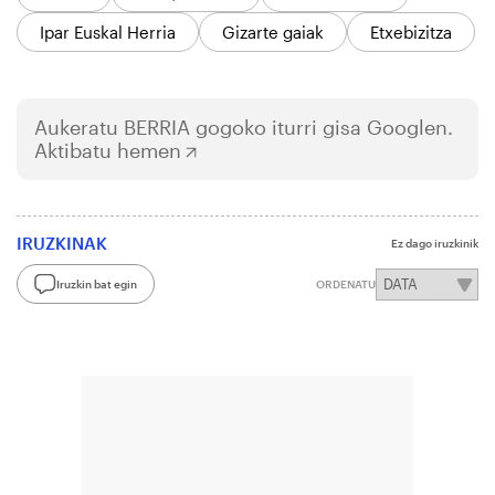
Ipar Euskal Herria
Gizarte gaiak
Etxebizitza
Aukeratu
BERRIA
gogoko iturri gisa Googlen.
Aktibatu hemen
IRUZKINAK
Ez dago iruzkinik
Iruzkin bat egin
ORDENATU