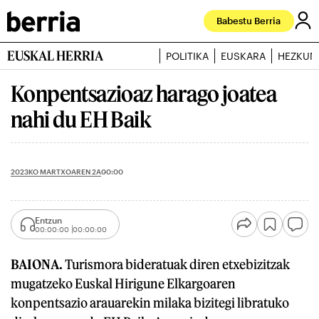
Babestu Berria
EUSKAL HERRIA
POLITIKA
EUSKARA
HEZKUN
Konpentsazioaz harago joatea
nahi du EH Baik
2023KO MARTXOAREN 2A
00:00
Entzun
00:00:00
00:00:00
BAIONA.
Turismora bideratuak diren etxebizitzak
mugatzeko Euskal Hirigune Elkargoaren
konpentsazio arauarekin milaka bizitegi libratuko