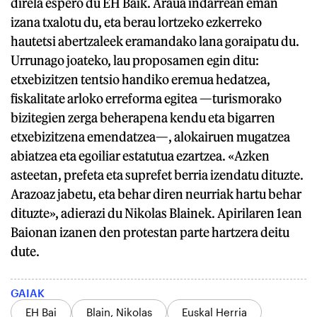
direla espero du EH Baik. Araua indarrean eman
izana txalotu du, eta berau lortzeko ezkerreko
hautetsi abertzaleek eramandako lana goraipatu du.
Urrunago joateko, lau proposamen egin ditu:
etxebizitzen tentsio handiko eremua hedatzea,
fiskalitate arloko erreforma egitea —turismorako
bizitegien zerga beherapena kendu eta bigarren
etxebizitzena emendatzea—, alokairuen mugatzea
abiatzea eta egoiliar estatutua ezartzea. «Azken
asteetan, prefeta eta suprefet berria izendatu dituzte.
Arazoaz jabetu, eta behar diren neurriak hartu behar
dituzte», adierazi du Nikolas Blainek. Apirilaren 1ean
Baionan izanen den protestan parte hartzera deitu
dute.
GAIAK
EH Bai
Blain, Nikolas
Euskal Herria