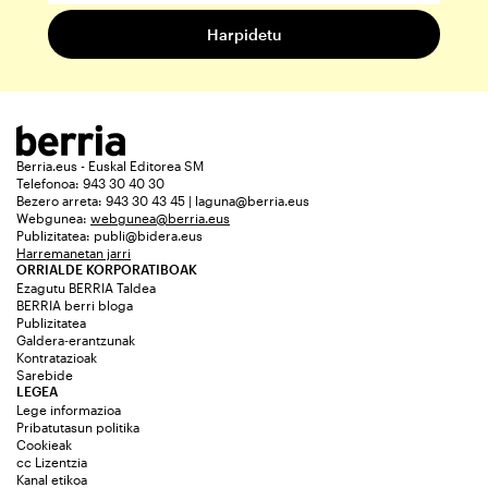
Berria.eus - Euskal Editorea SM
Telefonoa: 943 30 40 30
Bezero arreta: 943 30 43 45 | laguna@berria.eus
Webgunea:
webgunea@berria.eus
Publizitatea:
publi@bidera.eus
Harremanetan jarri
ORRIALDE KORPORATIBOAK
Ezagutu BERRIA Taldea
BERRIA berri bloga
Publizitatea
Galdera-erantzunak
Kontratazioak
Sarebide
LEGEA
Lege informazioa
Pribatutasun politika
Cookieak
cc Lizentzia
Kanal etikoa