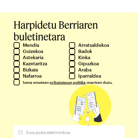
Harpidetu Berriaren
buletinetara
Mendia
Arratsaldekoa
Goizekoa
Badok
Astekaria
Kinka
Kazetaritza
Gipuzkoa
Bizkaia
Araba
Nafarroa
Iparraldea
Izena ematean
pribatutasun politika
onartzen duzu.