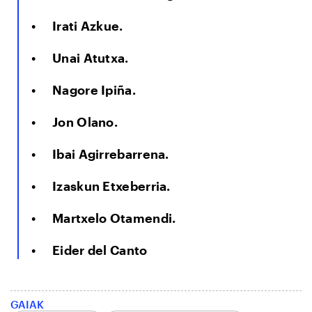
Irati Azkue.
Unai Atutxa.
Nagore Ipiña.
Jon Olano.
Ibai Agirrebarrena.
Izaskun Etxeberria.
Martxelo Otamendi.
Eider del Canto
GAIAK