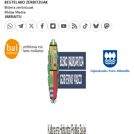
BESTELAKO ZERBITZUAK
Bidera zerbitzuak
Midas Media
JARRAITU