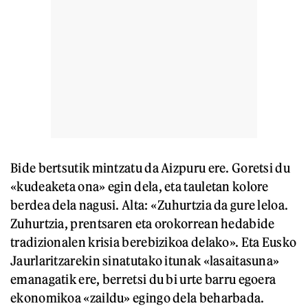
Bide bertsutik mintzatu da Aizpuru ere. Goretsi du
«kudeaketa ona» egin dela, eta tauletan kolore
berdea dela nagusi. Alta: «Zuhurtzia da gure leloa.
Zuhurtzia, prentsaren eta orokorrean hedabide
tradizionalen krisia berebizikoa delako». Eta Eusko
Jaurlaritzarekin sinatutako itunak «lasaitasuna»
emanagatik ere, berretsi du bi urte barru egoera
ekonomikoa «zaildu» egingo dela beharbada.