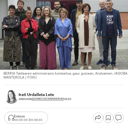
BERRIA Taldearen administrazio kontseilua, gaur goizean, Andoainen. JAGOBA
MANTEROLA / FOKU
Irati Urdalleta Lete
2026KO EKAINAREN 6A
ANDOAIN
13:53
Entzun
00:00:00
00:06:03