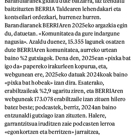
Barandiaranek gidatu dute batzarra, iaz izendatu
baitzituzten BERRIA Taldearen lehendakari eta
kontseilari ordezkari, hurrenez hurren.
Barandiaranek BERRIAren 2025eko argazkia egin
du, datuetan. «Komunitatea da gure indargune
nagusia». Azaldu duenez, 15.355 lagunek osatzen
dute BERRIAren komunitatea, aurreko urtean
baino %2 gutxiagok. Dena den, 2025ean «pixka bat
igo da» papereko irakurleen kopurua, eta,
webgunean ere, 2025eko datuak 2024koak baino
«pixka bat hobeak» izan dira. Esaterako,
erabiltzaileak %2,9 ugaritu ziren, eta BERRIAren
webguneak 173.078 erabiltzaile izan zituen hilero
batez beste; podcastek, berriz, 2024an baino
entzunaldi gutxiago izan zituzten. Halere,
garrantzitsua iruditzen zaie podcasten lerroa
«egonkortzen eta berritzen» jarraitzea,