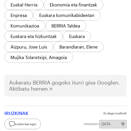
Euskal Herria
Ekonomia eta finantzak
Enpresa
Euskara komunikabideetan
Komunikazioa
BERRIA Taldea
Euskara eta hizkuntzak
Euskara
Aizpuru, Jose Luis
Barandiaran, Elene
Mujika Tolaretxipi, Amagoia
Aukeratu
BERRIA
gogoko iturri gisa Googlen.
Aktibatu hemen
IRUZKINAK
Ez dago iruzkinik
Iruzkin bat egin
ORDENATU