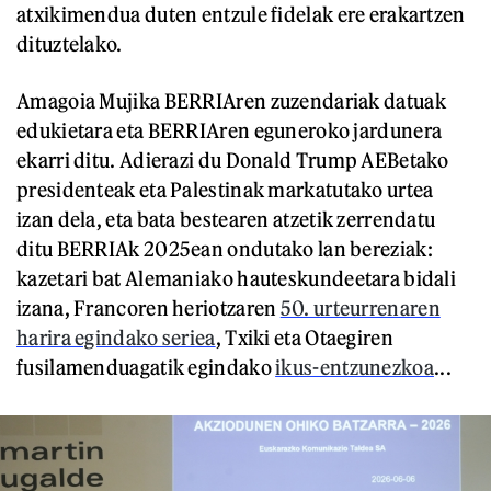
atxikimendua duten entzule fidelak ere erakartzen
dituztelako.
Amagoia Mujika BERRIAren zuzendariak datuak
edukietara eta BERRIAren eguneroko jardunera
ekarri ditu. Adierazi du Donald Trump AEBetako
presidenteak eta Palestinak markatutako urtea
izan dela, eta bata bestearen atzetik zerrendatu
ditu BERRIAk 2025ean ondutako lan bereziak:
kazetari bat Alemaniako hauteskundeetara bidali
izana, Francoren heriotzaren
50. urteurrenaren
harira egindako seriea
, Txiki eta Otaegiren
fusilamenduagatik egindako
ikus-entzunezkoa
...