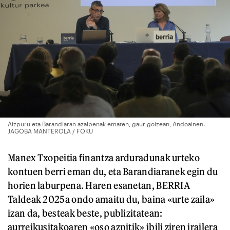
Aizpuru eta Barandiaran azalpenak ematen, gaur goizean, Andoainen.
JAGOBA MANTEROLA / FOKU
Manex Txopeitia finantza arduradunak urteko
kontuen berri eman du, eta Barandiaranek egin du
horien laburpena. Haren esanetan, BERRIA
Taldeak 2025a ondo amaitu du, baina «urte zaila»
izan da, besteak beste, publizitatean:
aurreikusitakoaren «oso azpitik» ibili ziren irailera