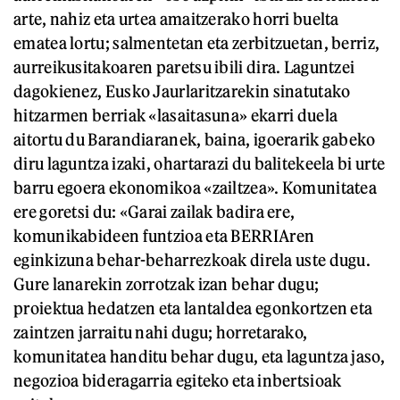
arte, nahiz eta urtea amaitzerako horri buelta
ematea lortu; salmentetan eta zerbitzuetan, berriz,
aurreikusitakoaren paretsu ibili dira. Laguntzei
dagokienez, Eusko Jaurlaritzarekin sinatutako
hitzarmen berriak «lasaitasuna» ekarri duela
aitortu du Barandiaranek, baina, igoerarik gabeko
diru laguntza izaki, ohartarazi du balitekeela bi urte
barru egoera ekonomikoa «zailtzea». Komunitatea
ere goretsi du: «Garai zailak badira ere,
komunikabideen funtzioa eta BERRIAren
eginkizuna behar-beharrezkoak direla uste dugu.
Gure lanarekin zorrotzak izan behar dugu;
proiektua hedatzen eta lantaldea egonkortzen eta
zaintzen jarraitu nahi dugu; horretarako,
komunitatea handitu behar dugu, eta laguntza jaso,
negozioa bideragarria egiteko eta inbertsioak