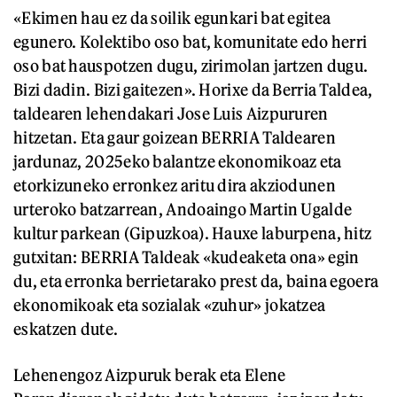
«Ekimen hau ez da soilik egunkari bat egitea
egunero. Kolektibo oso bat, komunitate edo herri
oso bat hauspotzen dugu, zirimolan jartzen dugu.
Bizi dadin. Bizi gaitezen». Horixe da Berria Taldea,
taldearen lehendakari Jose Luis Aizpururen
hitzetan. Eta gaur goizean BERRIA Taldearen
jardunaz, 2025eko balantze ekonomikoaz eta
etorkizuneko erronkez aritu dira akziodunen
urteroko batzarrean, Andoaingo Martin Ugalde
kultur parkean (Gipuzkoa). Hauxe laburpena, hitz
gutxitan: BERRIA Taldeak «kudeaketa ona» egin
du, eta erronka berrietarako prest da, baina egoera
ekonomikoak eta sozialak «zuhur» jokatzea
eskatzen dute.
Lehenengoz Aizpuruk berak eta Elene