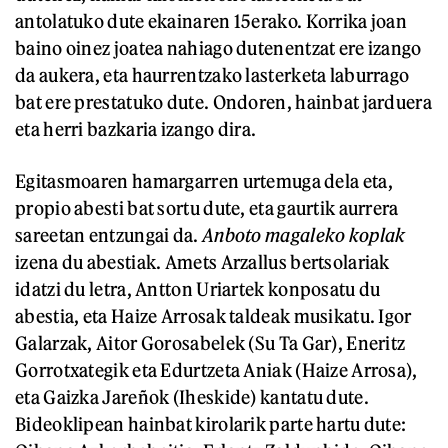
antolatuko dute ekainaren 15erako. Korrika joan
baino oinez joatea nahiago dutenentzat ere izango
da aukera, eta haurrentzako lasterketa laburrago
bat ere prestatuko dute. Ondoren, hainbat jarduera
eta herri bazkaria izango dira.
Egitasmoaren hamargarren urtemuga dela eta,
propio abesti bat sortu dute, eta gaurtik aurrera
sareetan entzungai da.
Anboto magaleko koplak
izena du abestiak. Amets Arzallus bertsolariak
idatzi du letra, Antton Uriartek konposatu du
abestia, eta Haize Arrosak taldeak musikatu. Igor
Galarzak, Aitor Gorosabelek (Su Ta Gar), Eneritz
Gorrotxategik eta Edurtzeta Aniak (Haize Arrosa),
eta Gaizka Jareñok (Iheskide) kantatu dute.
Bideoklipean hainbat kirolarik parte hartu dute: