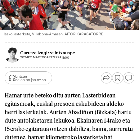
Iazko lasterketa, Villabona-Amasan. AITOR KARASATORRE
Gurutze Izagirre Intxauspe
2024KO MARTXOAREN 29A
11:00
Entzun
00:00:00
00:02:50
Hamar urte beteko ditu aurten Lasterbidean
egitasmoak, euskal presoen eskubideen aldeko
herri lasterketak. Aurten Abadiñon (Bizkaia) hartu
dute antolaketaren lekukoa. Ekainaren 14rako eta
15erako egitaraua ontzen dabiltza, baina, aurreratu
dutenez, hamar kilometroko lasterketa bat