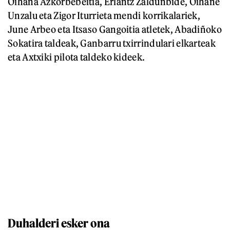
Oihana Azkorbebeitia, Erlantz Zaldunbide, Oihane
Unzalu eta Zigor Iturrieta mendi korrikalariek,
June Arbeo eta Itsaso Gangoitia atletek, Abadiñoko
Sokatira taldeak, Ganbarru txirrindulari elkarteak
eta Axtxiki pilota taldeko kideek.
Duhalderi esker ona