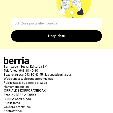
Berria.eus - Euskal Editorea SM
Telefonoa: 943 30 40 30
Bezero arreta: 943 30 43 45 | laguna@berria.eus
Webgunea:
webgunea@berria.eus
Publizitatea:
publi@bidera.eus
Harremanetan jarri
ORRIALDE KORPORATIBOAK
Ezagutu BERRIA Taldea
BERRIA berri bloga
Publizitatea
Galdera-erantzunak
Kontratazioak