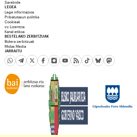
Sarebide
LEGEA
Lege informazioa
Pribatutasun politika
Cookieak
cc Lizentzia
Kanal etikoa
BESTELAKO ZERBITZUAK
Bidera zerbitzuak
Midas Media
JARRAITU