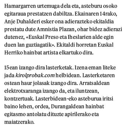
Hamargarren urtemuga dela eta, asteburu osoko
egitaraua prestatzen dabiltza. Ekainaren 14rako,
Anje Duhalderi esker ona adierazteko ekitaldia
prestatu dute Amnistia Plazan, ohar bidez adierazi
dutenez, «Euskal Preso eta Iheslarien alde egin
duen lan guztiagatik». Ekitaldi horretan Euskal
Herriko hainbat artista elkartuko dira.
15ean izango dira lasterketak. Izena eman liteke
jada
kirolprobak.com
helbidean. Lasterketaren
ostean haur jolasak izango dira. Arratsaldean
elektrotxaranga izango da, eta iluntzean,
kontzertuak. Lasterbidean-eko asteburua iritsi
baino lehen, ordea, Durangaldean hainbat
egitasmo antolatu dituzte apirilerako eta
maiatzerako.