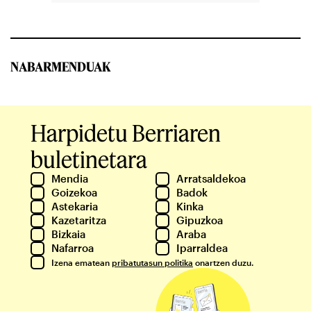
NABARMENDUAK
Harpidetu Berriaren
buletinetara
Mendia
Arratsaldekoa
Goizekoa
Badok
Astekaria
Kinka
Kazetaritza
Gipuzkoa
Bizkaia
Araba
Nafarroa
Iparraldea
Izena ematean
pribatutasun politika
onartzen duzu.