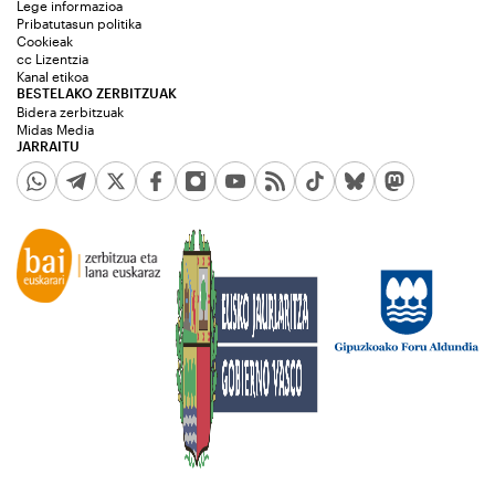
Lege informazioa
Pribatutasun politika
Cookieak
cc Lizentzia
Kanal etikoa
BESTELAKO ZERBITZUAK
Bidera zerbitzuak
Midas Media
JARRAITU