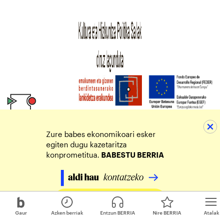
Zure babes ekonomikoari esker
egiten dugu kazetaritza
konprometitua.
BABESTU BERRIA
Egin zure ekarpena
Gaur
Azken berriak
Entzun BERRIA
Nire BERRIA
Atalak