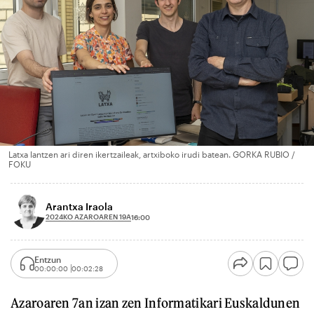
Latxa lantzen ari diren ikertzaileak, artxiboko irudi batean. GORKA RUBIO /
FOKU
Arantxa Iraola
2024KO AZAROAREN 19A
16:00
Entzun
00:00:00
00:02:28
Azaroaren 7an izan zen Informatikari Euskaldunen