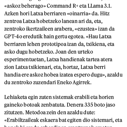
«askoz beherago» Command R+ eta LLama 3.1.
Azken hori Latxa berriaren «oinarria» da. Hitz
zentroa Latxa hobetzeko lanean ari da, eta,
zentroko ikertzaileen arabera, «ezustea» izan da
GPT-4o eredutik hain gertu egotea. «Hau Latxa
berriaren lehen prototipoa izan da, txikiena, eta
asko dugu hobetzeko. Joan den urteko
esperimentuetan, Latxa handienak tartea atera
zion Latxa txikienari, eta, hortaz, Latxa berri
handia ere askoz hobea izatea espero dugu», azaldu
du zentroko zuzendari Eneko Agirrek.
Lehiaketa egin zuten sistemak erabili eta horien
gaineko botoak zenbatuta. Denera 335 boto jaso
zitutzen. Metodoa zein den azaldu dute:
«Erabiltzaileak eskaera bat egiten dio sistemari, eta