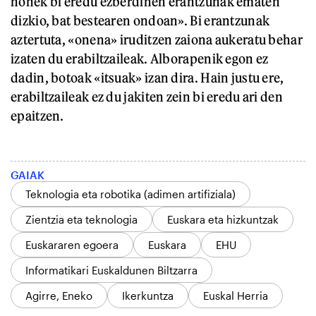
honek bi eredu ezberdinen erantzunak ematen
dizkio, bat bestearen ondoan». Bi erantzunak
aztertuta, «onena» iruditzen zaiona aukeratu behar
izaten du erabiltzaileak. Alborapenik egon ez
dadin, botoak «itsuak» izan dira. Hain justu ere,
erabiltzaileak ez du jakiten zein bi eredu ari den
epaitzen.
GAIAK
Teknologia eta robotika (adimen artifiziala)
Zientzia eta teknologia
Euskara eta hizkuntzak
Euskararen egoera
Euskara
EHU
Informatikari Euskaldunen Biltzarra
Agirre, Eneko
Ikerkuntza
Euskal Herria