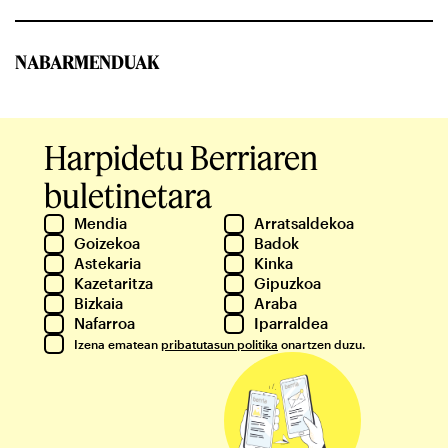
NABARMENDUAK
Harpidetu Berriaren
buletinetara
Mendia
Arratsaldekoa
Goizekoa
Badok
Astekaria
Kinka
Kazetaritza
Gipuzkoa
Bizkaia
Araba
Nafarroa
Iparraldea
Izena ematean
pribatutasun politika
onartzen duzu.