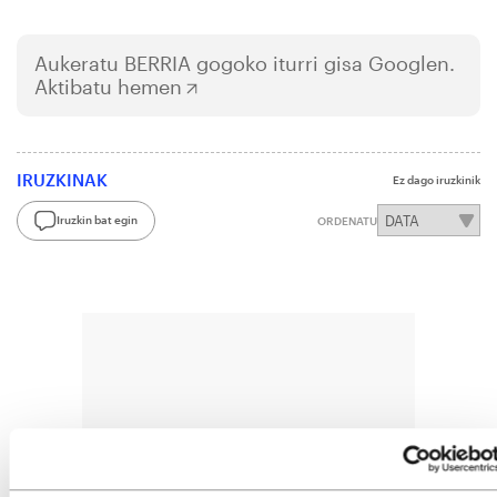
Aukeratu
BERRIA
gogoko iturri gisa Googlen.
Aktibatu hemen
IRUZKINAK
Ez dago iruzkinik
Iruzkin bat egin
ORDENATU