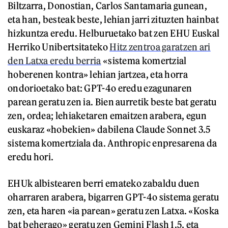
Biltzarra, Donostian, Carlos Santamaria gunean,
eta han, besteak beste, lehian jarri zituzten hainbat
hizkuntza eredu. Helburuetako bat zen EHU Euskal
Herriko Unibertsitateko
Hitz zentroa garatzen ari
den Latxa eredu berria
«sistema komertzial
hoberenen kontra» lehian jartzea, eta horra
ondorioetako bat: GPT-4o eredu ezagunaren
parean geratu zen ia. Bien aurretik beste bat geratu
zen, ordea; lehiaketaren emaitzen arabera, egun
euskaraz «hobekien» dabilena Claude Sonnet 3.5
sistema komertziala da. Anthropic enpresarena da
eredu hori.
EHUk albistearen berri emateko zabaldu duen
oharraren arabera, bigarren GPT-4o sistema geratu
zen, eta haren «ia parean» geratu zen Latxa. «Koska
bat beherago» geratu zen Gemini Flash 1.5, eta