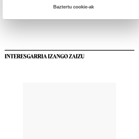
hau onartuz gero, teknologia hori erabiltzeko baimen
esplizitua ematen diguzu.
Gehiago irakurri
Baztertu cookie-ak
GEHIEN IRAKURRIAK
INTERESGARRIA IZANGO ZAIZU