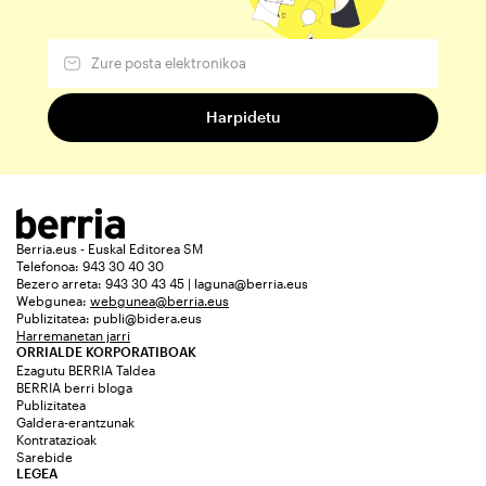
Berria.eus - Euskal Editorea SM
Telefonoa: 943 30 40 30
Bezero arreta: 943 30 43 45 | laguna@berria.eus
Webgunea:
webgunea@berria.eus
Publizitatea:
publi@bidera.eus
Harremanetan jarri
ORRIALDE KORPORATIBOAK
Ezagutu BERRIA Taldea
BERRIA berri bloga
Publizitatea
Galdera-erantzunak
Kontratazioak
Sarebide
LEGEA