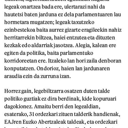
legeak onartzea bada ere, ulertarazi nahi da
hautetsi baten jarduna ez dela parlamentuaren lau
hormetara mugatzen; legeak taxutzeko
ezinbestekoa baita aurrez gizarte eragileekin nahiz
herritarrekin biltzea, haiei entzutea eta dituzten
kezkak edo aldarriak jasotzea. Alegia, kalean ere
egiten da politika, baita parlamentuko
korridoreetan ere. Itzaleko lan hori zaila denboran
konputatzen. Ondorioz, haien lan jardunaren
araudia ezin da zurruna izan.
Horrez gain, legebiltzarra osatzen duten talde
politiko guztiak ez dira berdinak, kide kopuruari
dagokionez. Amaitu berri den legealdian,
esaterako, 31 ordezkari zituen talderik handienak,
EAJren Euzko Abertzaleak taldeak, eta ordezkari