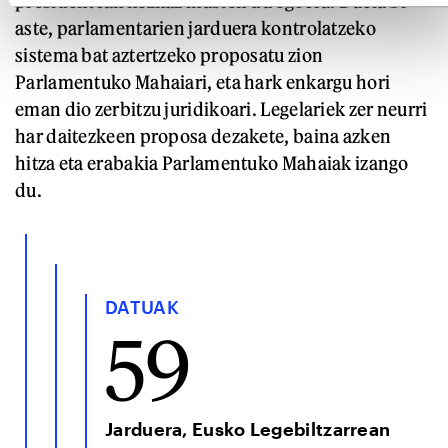
presidenteak kezkaz ikusten du egoera. Duela bi
aste, parlamentarien jarduera kontrolatzeko
sistema bat aztertzeko proposatu zion
Parlamentuko Mahaiari, eta hark enkargu hori
eman dio zerbitzu juridikoari. Legelariek zer neurri
har daitezkeen proposa dezakete, baina azken
hitza eta erabakia Parlamentuko Mahaiak izango
du.
DATUAK
59
Jarduera, Eusko Legebiltzarrean