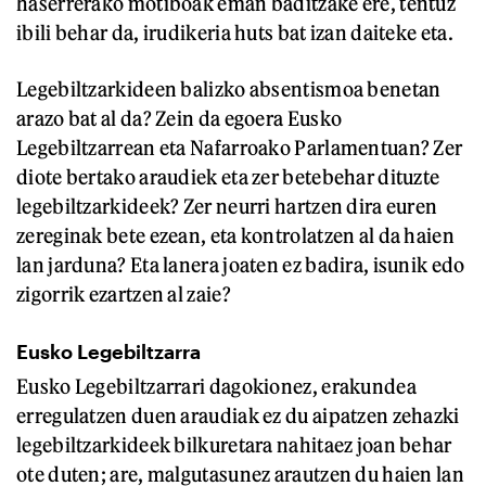
haserrerako motiboak eman baditzake ere, tentuz
ibili behar da, irudikeria huts bat izan daiteke eta.
Legebiltzarkideen balizko absentismoa benetan
arazo bat al da? Zein da egoera Eusko
Legebiltzarrean eta Nafarroako Parlamentuan? Zer
diote bertako araudiek eta zer betebehar dituzte
legebiltzarkideek? Zer neurri hartzen dira euren
zereginak bete ezean, eta kontrolatzen al da haien
lan jarduna? Eta lanera joaten ez badira, isunik edo
zigorrik ezartzen al zaie?
Eusko Legebiltzarra
Eusko Legebiltzarrari dagokionez, erakundea
erregulatzen duen araudiak ez du aipatzen zehazki
legebiltzarkideek bilkuretara nahitaez joan behar
ote duten; are, malgutasunez arautzen du haien lan