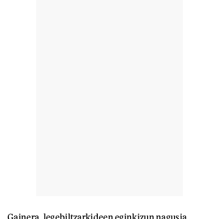
Gainera, legebiltzarkideen eginkizun nagusia