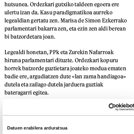
hutsunea. Ordezkari gutxiko taldeen egoera ere
ulertu izan da. Kasu paradigmatikoa aurreko
legealdian gertatu zen. Marisa de Simon Ezkerrako
parlamentari bakarra zen, eta ezin zen aldi berean
bi batzordetara joan.
Legealdi honetan, PPk eta Zurekin Nafarroak
hiruna parlamentari dituzte. Ordezkari kopuru
horrek batzorde guztietara joateko modua ematen
badie ere, argudiatzen dute «lan zama handiagoa»
dutela eta zailago dutela jarduera guztiak
bateragarri egitea.
Gaur egun, salbuespen bakarra eta nagusia Vox da.
XI. legealdiak urte erdi bete duen honetan, Maite
Nosti eta Emilio Jimenez parlamentariek ez dute
Datuen erabilera arduratsua
parte hartu antolatutako lau jardueratik batean: 119