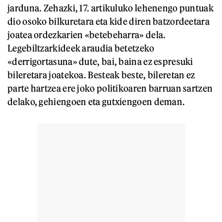
jarduna. Zehazki, 17. artikuluko lehenengo puntuak
dio osoko bilkuretara eta kide diren batzordeetara
joatea ordezkarien «betebeharra» dela.
Legebiltzarkideek araudia betetzeko
«derrigortasuna» dute, bai, baina ez espresuki
bileretara joatekoa. Besteak beste, bileretan ez
parte hartzea ere joko politikoaren barruan sartzen
delako, gehiengoen eta gutxiengoen deman.