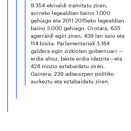
9.354 ekinaldi tramitatu ziren,
aurreko legealdian baino 1.000
gehiago eta 2011-2015eko legealdian
baino 3.000 gehiago. Orotara, 635
agerraldi egin ziren, 439 lan saio eta
114 bisita. Parlamentariek 3.184
galdera egin zizkioten gobernuari —
erdia ahoz, beste erdia idatzita—eta
428 mozio eztabaidatu ziren.
Gainera, 239 adierazpen politiko
aurkeztu eta eztabaidatu ziren.