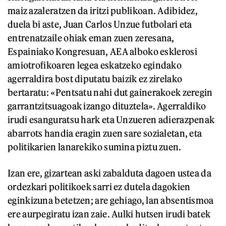
maiz azaleratzen da iritzi publikoan. Adibidez,
duela bi aste, Juan Carlos Unzue futbolari eta
entrenatzaile ohiak eman zuen zeresana,
Espainiako Kongresuan, AEA alboko esklerosi
amiotrofikoaren legea eskatzeko egindako
agerraldira bost diputatu baizik ez zirelako
bertaratu: «Pentsatu nahi dut gainerakoek zeregin
garrantzitsuagoak izango dituztela». Agerraldiko
irudi esanguratsu hark eta Unzueren adierazpenak
abarrots handia eragin zuen sare sozialetan, eta
politikarien lanarekiko sumina piztu zuen.
Izan ere, gizartean aski zabalduta dagoen ustea da
ordezkari politikoek sarri ez dutela dagokien
eginkizuna betetzen; are gehiago, lan absentismoa
ere aurpegiratu izan zaie. Aulki hutsen irudi batek