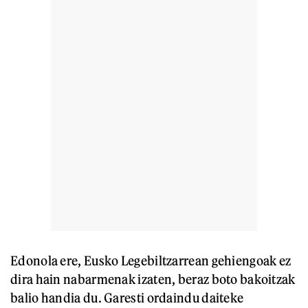
Edonola ere, Eusko Legebiltzarrean gehiengoak ez
dira hain nabarmenak izaten, beraz boto bakoitzak
balio handia du. Garesti ordaindu daiteke