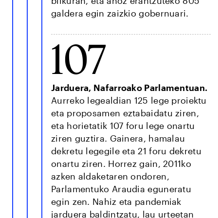
bilkuran, eta ahoz erantzuteko 805
galdera egin zaizkio gobernuari.
107
Jarduera, Nafarroako Parlamentuan.
Aurreko legealdian 125 lege proiektu
eta proposamen eztabaidatu ziren,
eta horietatik 107 foru lege onartu
ziren guztira. Gainera, hamalau
dekretu legegile eta 21 foru dekretu
onartu ziren. Horrez gain, 2011ko
azken aldaketaren ondoren,
Parlamentuko Araudia eguneratu
egin zen. Nahiz eta pandemiak
jarduera baldintzatu, lau urteetan