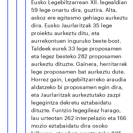
Eusko Legebiltzarrean XII. legealdian
59 lege onartu dira, guztira. Alta,
askoz ere egitasmo gehiago aurkeztu
dira. Eusko Jaurlaritzak 35 lege
proiektu aurkeztu ditu, eta
aurrekontuen inguruko beste bost.
Taldeek eurek 33 lege proposamen
eta legez besteko 282 proposamen
aurkeztu dituzte. Gainera, herritarrek
lege proposamen bat aurkeztu dute.
Horrez gain, Legebiltzarreko araudia
aldatzeko bi proposamen egin dira,
eta Jaurlaritzak aurkeztutako zazpi
legegintza dekretu eztabaidatu
dituzte. Funtzio legegileaz harago,
lau urteotan 262 interpelazio eta 166
mozio eztabaidatu dira osoko