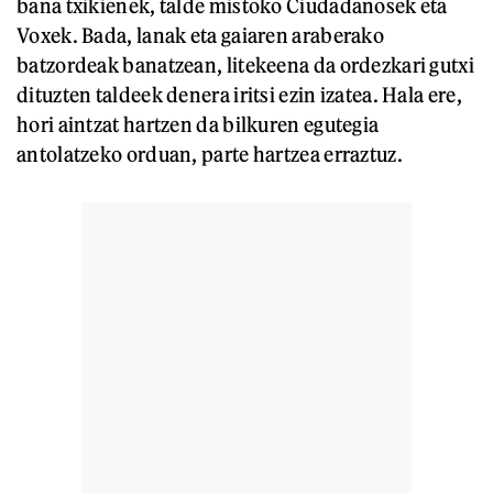
bana txikienek, talde mistoko Ciudadanosek eta
Voxek. Bada, lanak eta gaiaren araberako
batzordeak banatzean, litekeena da ordezkari gutxi
dituzten taldeek denera iritsi ezin izatea. Hala ere,
hori aintzat hartzen da bilkuren egutegia
antolatzeko orduan, parte hartzea erraztuz.