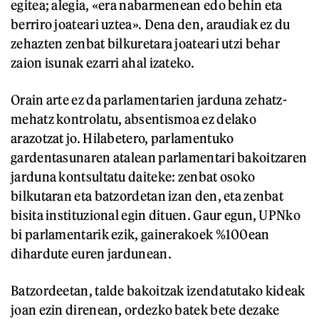
egitea; alegia, «era nabarmenean edo behin eta
berriro joateari uztea». Dena den, araudiak ez du
zehazten zenbat bilkuretara joateari utzi behar
zaion isunak ezarri ahal izateko.
Orain arte ez da parlamentarien jarduna zehatz-
mehatz kontrolatu, absentismoa ez delako
arazotzat jo. Hilabetero, parlamentuko
gardentasunaren atalean parlamentari bakoitzaren
jarduna kontsultatu daiteke: zenbat osoko
bilkutaran eta batzordetan izan den, eta zenbat
bisita instituzional egin dituen. Gaur egun, UPNko
bi parlamentarik ezik, gainerakoek %100ean
dihardute euren jardunean.
Batzordeetan, talde bakoitzak izendatutako kideak
joan ezin direnean, ordezko batek bete dezake