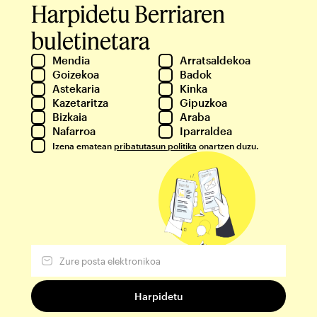
Harpidetu Berriaren
buletinetara
Mendia
Arratsaldekoa
Goizekoa
Badok
Astekaria
Kinka
Kazetaritza
Gipuzkoa
Bizkaia
Araba
Nafarroa
Iparraldea
Izena ematean
pribatutasun politika
onartzen duzu.