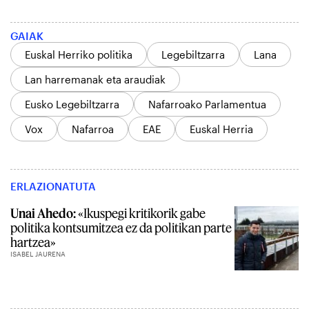
GAIAK
Euskal Herriko politika
Legebiltzarra
Lana
Lan harremanak eta araudiak
Eusko Legebiltzarra
Nafarroako Parlamentua
Vox
Nafarroa
EAE
Euskal Herria
ERLAZIONATUTA
Unai Ahedo:
«Ikuspegi kritikorik gabe
politika kontsumitzea ez da politikan parte
hartzea»
ISABEL JAURENA