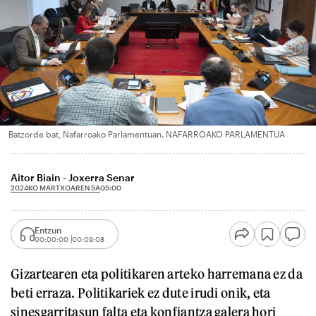
Batzorde bat, Nafarroako Parlamentuan. NAFARROAKO PARLAMENTUA
Aitor Biain - Joxerra Senar
2024KO MARTXOAREN 5A
05:00
Entzun
00:00:00
00:09:08
Gizartearen eta politikaren arteko harremana ez da
beti erraza. Politikariek ez dute irudi onik, eta
sinesgarritasun falta eta konfiantza galera hori