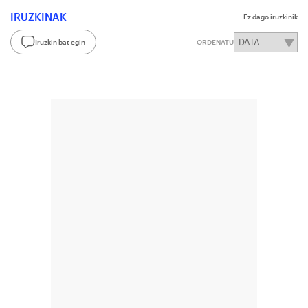
IRUZKINAK
Ez dago iruzkinik
Iruzkin bat egin
ORDENATU