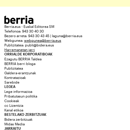
Berria.eus - Euskal Editorea SM
Telefonoa: 943 30 40 30
Bezero arreta: 943 30 43 45 | laguna@berria.eus
Webgunea:
webgunea@berria.eus
Publizitatea:
publi@bidera.eus
Harremanetan jarri
ORRIALDE KORPORATIBOAK
Ezagutu BERRIA Taldea
BERRIA berri bloga
Publizitatea
Galdera-erantzunak
Kontratazioak
Sarebide
LEGEA
Lege informazioa
Pribatutasun politika
Cookieak
cc Lizentzia
Kanal etikoa
BESTELAKO ZERBITZUAK
Bidera zerbitzuak
Midas Media
JARRAITU