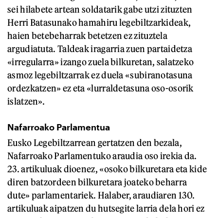
sei hilabete artean soldatarik gabe utzi zituzten
Herri Batasunako hamahiru legebiltzarkideak,
haien betebeharrak betetzen ez zituztela
argudiatuta. Taldeak iragarria zuen partaidetza
«irregularra» izango zuela bilkuretan, salatzeko
asmoz legebiltzarrak ez duela «subiranotasuna
ordezkatzen» ez eta «lurraldetasuna oso-osorik
islatzen».
Nafarroako Parlamentua
Eusko Legebiltzarrean gertatzen den bezala,
Nafarroako Parlamentuko araudia oso irekia da.
23. artikuluak dioenez, «osoko bilkuretara eta kide
diren batzordeen bilkuretara joateko beharra
dute» parlamentariek. Halaber, araudiaren 130.
artikuluak aipatzen du hutsegite larria dela hori ez