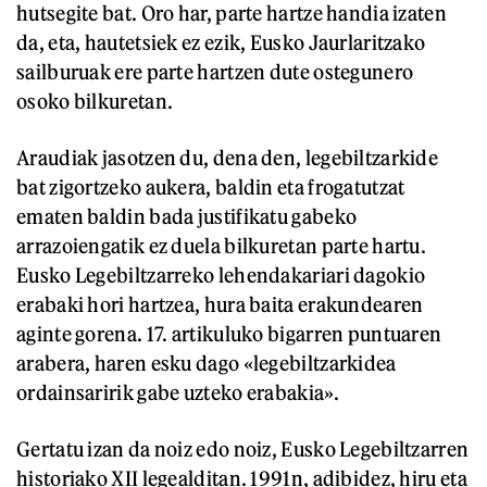
hutsegite bat. Oro har, parte hartze handia izaten
da, eta, hautetsiek ez ezik, Eusko Jaurlaritzako
sailburuak ere parte hartzen dute ostegunero
osoko bilkuretan.
Araudiak jasotzen du, dena den, legebiltzarkide
bat zigortzeko aukera, baldin eta frogatutzat
ematen baldin bada justifikatu gabeko
arrazoiengatik ez duela bilkuretan parte hartu.
Eusko Legebiltzarreko lehendakariari dagokio
erabaki hori hartzea, hura baita erakundearen
aginte gorena. 17. artikuluko bigarren puntuaren
arabera, haren esku dago «legebiltzarkidea
ordainsaririk gabe uzteko erabakia».
Gertatu izan da noiz edo noiz, Eusko Legebiltzarren
historiako XII legealditan. 1991n, adibidez, hiru eta