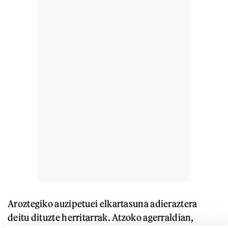
Aroztegiko auzipetuei elkartasuna adieraztera
deitu dituzte herritarrak. Atzoko agerraldian,