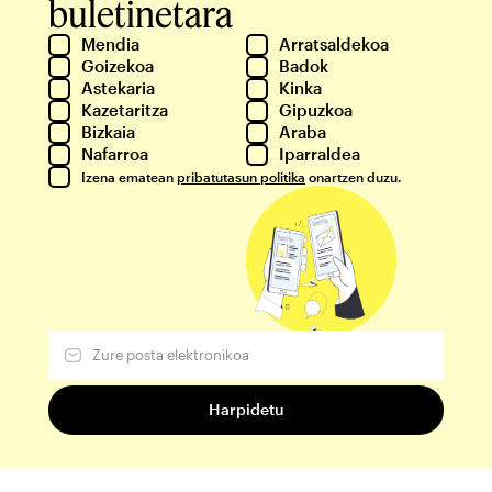
buletinetara
Mendia
Arratsaldekoa
Goizekoa
Badok
Astekaria
Kinka
Kazetaritza
Gipuzkoa
Bizkaia
Araba
Nafarroa
Iparraldea
Izena ematean
pribatutasun politika
onartzen duzu.