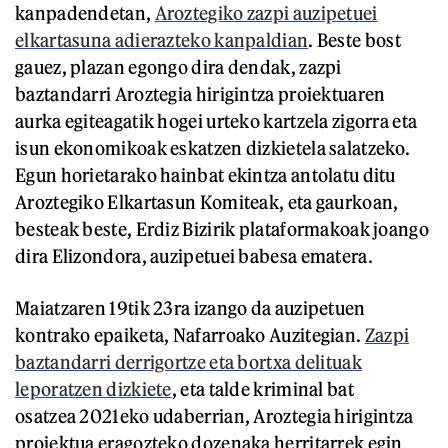
kanpadendetan,
Aroztegiko zazpi auzipetuei
elkartasuna adierazteko kanpaldian
. Beste bost
gauez, plazan egongo dira dendak, zazpi
baztandarri Aroztegia hirigintza proiektuaren
aurka egiteagatik hogei urteko kartzela zigorra eta
isun ekonomikoak eskatzen dizkietela salatzeko.
Egun horietarako hainbat ekintza antolatu ditu
Aroztegiko Elkartasun Komiteak, eta gaurkoan,
besteak beste, Erdiz Bizirik plataformakoak joango
dira Elizondora, auzipetuei babesa ematera.
Maiatzaren 19tik 23ra izango da auzipetuen
kontrako epaiketa, Nafarroako Auzitegian.
Zazpi
baztandarri derrigortze eta bortxa delituak
leporatzen dizkiete
, eta talde kriminal bat
osatzea 2021eko udaberrian, Aroztegia hirigintza
proiektua eragozteko dozenaka herritarrek egin