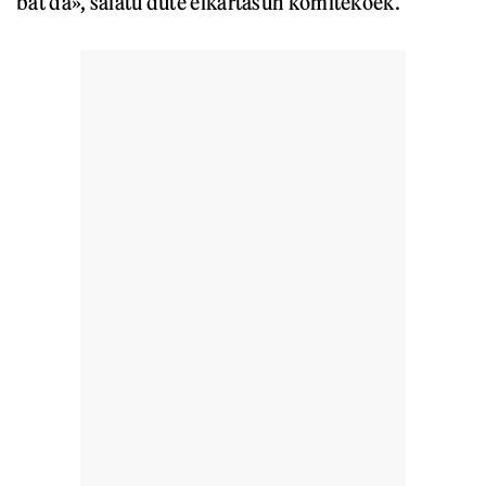
bat da», salatu dute elkartasun komitekoek.