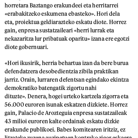
horretara Baztango erakundeei eta herritarrei
«erabakitzeko eskumena ebasteko». Hori dela
eta, proiektua geldiarazteko eskatu diote. Horrez
gain, enpresa sustatzaileari «herri lurrak eta
nekazaritza lur pribatuak oparitu» izana ere egotzi
diote gobernuari.
«Hori ikusirik, herria behartua izan da bere burua
defendatzera desobedientzia zibila praktikan
jarriz. Orain, lurraren defentsan egindako ekintza
demokratiko batengatik zigortu nahi
dituzte». Denera, hogei urteko kartzela zigorra eta
56.000 euroren isunak eskatzen dizkiete. Horrez
gain, Palacio de Arozteguia enpresa sustatzaileak
43 milioi euroren kalte ordainak eskatu dizkie
erakunde publikoei. Babes komitearen iritziz, ez
litzateke zuzena auzipetuen kontrako zigor eskaera