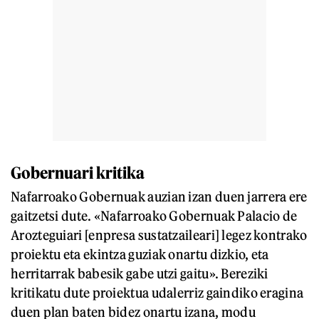
Gobernuari kritika
Nafarroako Gobernuak auzian izan duen jarrera ere
gaitzetsi dute. «Nafarroako Gobernuak Palacio de
Arozteguiari [enpresa sustatzaileari] legez kontrako
proiektu eta ekintza guziak onartu dizkio, eta
herritarrak babesik gabe utzi gaitu». Bereziki
kritikatu dute proiektua udalerriz gaindiko eragina
duen plan baten bidez onartu izana, modu