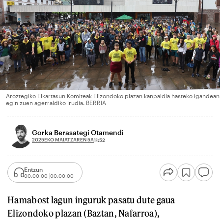
Aroztegiko Elkartasun Komiteak Elizondoko plazan kanpaldia hasteko igandean
egin zuen agerraldiko irudia. BERRIA
Gorka Berasategi Otamendi
2025EKO MAIATZAREN 5A
11:52
Entzun
00:00:00
00:00:00
Hamabost lagun inguruk pasatu dute gaua
Elizondoko plazan (Baztan, Nafarroa),