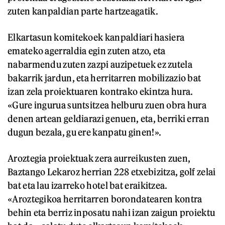
zuten kanpaldian parte hartzeagatik.
Elkartasun komitekoek kanpaldiari hasiera
emateko agerraldia egin zuten atzo, eta
nabarmendu zuten zazpi auzipetuek ez zutela
bakarrik jardun, eta herritarren mobilizazio bat
izan zela proiektuaren kontrako ekintza hura.
«Gure ingurua suntsitzea helburu zuen obra hura
denen artean geldiarazi genuen, eta, berriki erran
dugun bezala, gu ere kanpatu ginen!».
Aroztegia proiektuak zera aurreikusten zuen,
Baztango Lekaroz herrian 228 etxebizitza, golf zelai
bat eta lau izarreko hotel bat eraikitzea.
«Aroztegikoa herritarren borondatearen kontra
behin eta berriz inposatu nahi izan zaigun proiektu