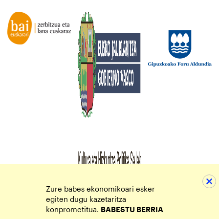
Zure babes ekonomikoari esker
egiten dugu kazetaritza
konprometitua.
BABESTU BERRIA