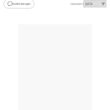
Iruzkin bat egin
ORDENATU