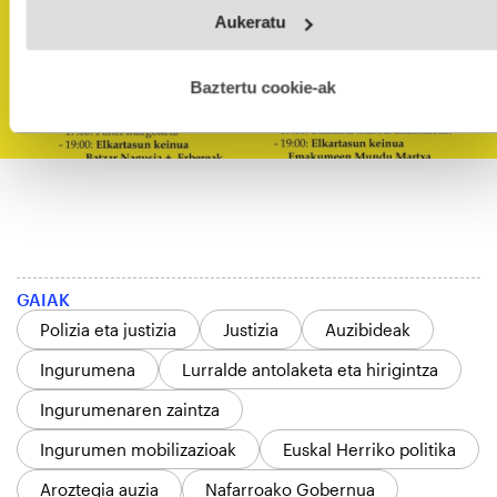
Webgune honek cookie propioak eta hirugarrenen cookie-
Aukeratu
fitxategiak erabiltzen ditu. Zure esperientzia eta zerbitzuak
hobetzeko asmoz, cookie teknologiaz baliatzen gara. Ohar
hau onartuz gero, teknologia hori erabiltzeko baimen
esplizitua ematen diguzu.
Gehiago irakurri
Baztertu cookie-ak
GAIAK
Polizia eta justizia
Justizia
Auzibideak
Ingurumena
Lurralde antolaketa eta hirigintza
Ingurumenaren zaintza
Ingurumen mobilizazioak
Euskal Herriko politika
Aroztegia auzia
Nafarroako Gobernua