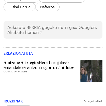
Euskal Herria
Nafarroa
Aukeratu
BERRIA
gogoko iturri gisa Googlen.
Aktibatu hemen
ERLAZIONATUTA
Aintzane Ariztegi:
«Herri burujabeak
emandako erantzuna zigortu nahi dute»
OLAIA L. GARAIALDE
IRUZKINAK
Ez dago iruzkinik