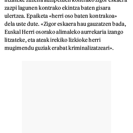
zazpi lagunen kontrako ekintza baten gisara
ulertzea. Epaiketa «herri oso baten kontrakoa»
dela uste dute. «Zigor eskaera hau gauzatzen bada,
Euskal Herri osorako alimaleko aurrekaria izango
litzateke, eta ateak irekiko lizkioke herri
mugimendu guziak erabat kriminalizatzeari».