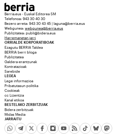
Berria.eus - Euskal Editorea SM
Telefonoa: 943 30 40 30
Bezero arreta: 943 30 43 45 | laguna@berria.eus
Webgunea:
webgunea@berria.eus
Publizitatea:
publi@bidera.eus
Harremanetan jarri
ORRIALDE KORPORATIBOAK
Ezagutu BERRIA Taldea
BERRIA berri bloga
Publizitatea
Galdera-erantzunak
Kontratazioak
Sarebide
LEGEA
Lege informazioa
Pribatutasun politika
Cookieak
cc Lizentzia
Kanal etikoa
BESTELAKO ZERBITZUAK
Bidera zerbitzuak
Midas Media
JARRAITU