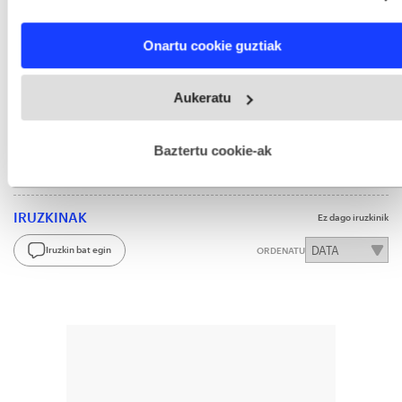
Altuna, Miren
AEB
Osasuna
characteristics (fingerprinting)
Find out more about how your personal data is processed
Sendagaiak
Onartu cookie guztiak
and set your preferences in the
details section
.
Webgune honek cookie propioak eta hirugarrenen cookie-
Aukeratu
fitxategiak erabiltzen ditu. Zure esperientzia eta zerbitzuak
hobetzeko asmoz, cookie teknologiaz baliatzen gara. Ohar
Aukeratu
BERRIA
gogoko iturri gisa Googlen.
hau onartuz gero, teknologia hori erabiltzeko baimen
Aktibatu hemen
esplizitua ematen diguzu.
Gehiago irakurri
Baztertu cookie-ak
IRUZKINAK
Ez dago iruzkinik
Iruzkin bat egin
ORDENATU