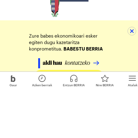
Zure babes ekonomikoari esker
egiten dugu kazetaritza
konprometitua.
BABESTU BERRIA
Egin zure ekarpena
Gaur
Azken berriak
Entzun BERRIA
Nire BERRIA
Atalak