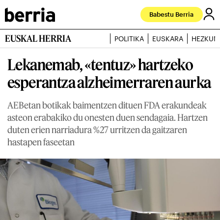
Babestu Berria
EUSKAL HERRIA
POLITIKA
EUSKARA
HEZKUN
Lekanemab, «tentuz» hartzeko
esperantza alzheimerraren aurka
AEBetan botikak baimentzen dituen FDA erakundeak
asteon erabakiko du onesten duen sendagaia. Hartzen
duten erien narriadura %27 urritzen da gaitzaren
hastapen faseetan