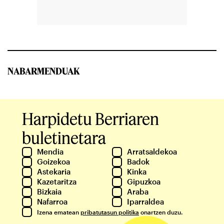
NABARMENDUAK
Harpidetu Berriaren
buletinetara
Mendia
Arratsaldekoa
Goizekoa
Badok
Astekaria
Kinka
Kazetaritza
Gipuzkoa
Bizkaia
Araba
Nafarroa
Iparraldea
Izena ematean
pribatutasun politika
onartzen duzu.