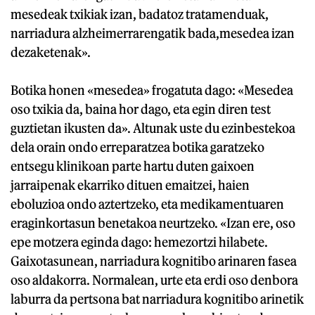
mesedeak txikiak izan, badatoz tratamenduak,
narriadura alzheimerrarengatik bada,mesedea izan
dezaketenak».
Botika honen «mesedea» frogatuta dago: «Mesedea
oso txikia da, baina hor dago, eta egin diren test
guztietan ikusten da». Altunak uste du ezinbestekoa
dela orain ondo erreparatzea botika garatzeko
entsegu klinikoan parte hartu duten gaixoen
jarraipenak ekarriko dituen emaitzei, haien
eboluzioa ondo aztertzeko, eta medikamentuaren
eraginkortasun benetakoa neurtzeko. «Izan ere, oso
epe motzera eginda dago: hemezortzi hilabete.
Gaixotasunean, narriadura kognitibo arinaren fasea
oso aldakorra. Normalean, urte eta erdi oso denbora
laburra da pertsona bat narriadura kognitibo arinetik