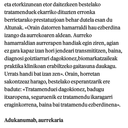
eta etorkizunean etor daitezkeen bestelako
tratamenduek ekarriko dituzten erronka
berrietarako prestatuzjoan behar dutela esan du
Altunak. «Orain datorren hamarraldi hau ezberdina
izango da aurrekoaren aldean. Aurreko
hamarraldian aurrerapen handiak egin ziren, agian
ez gara kapaz izan hori jendeari transmititzen, baina,
diagnosi goiztiarrari dagokionez,biomarkatzaileak
praktika klinikoan erabiltzeko gaitasuna daukagu.
Urrats handi bat izan zen». Orain, horretan
sakontzeaz harago, bestelako esperantzarik ere
badute: «Tratamenduei dagokionez, badugu
itxaropena, seguruenik ez tratamendu ikaragarri
eraginkorrena, baina bai tratamendu ezberdinena».
Adukanumab, aurrekaria