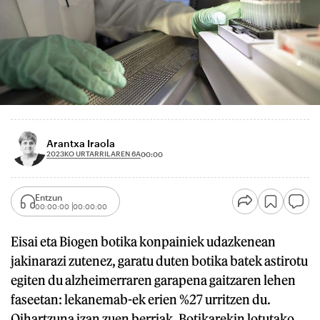
Arantxa Iraola
2023KO URTARRILAREN 6A
00:00
Entzun
00:00:00
00:00:00
Eisai eta Biogen botika konpainiek udazkenean
jakinarazi zutenez, garatu duten botika batek astirotu
egiten du alzheimerraren garapena gaitzaren lehen
faseetan: lekanemab-ek erien %27 urritzen du.
Oihartzuna izan zuen berriak. Botikarekin lotutako