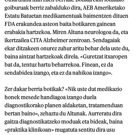
goiburuak berriz zabalduko dira, AEB Ameriketako
Estatu Batuetan medikamentuak baimentzen dituen
FDA erakundea asteon baita botikaren gainean
erabakia hartzekoa. Miren Altuna neurologoa da, eta
ikertzailea CITA Alzheimer zentroan. Sendagaiak
ekar ditzakeen onurez zuhur aritu behar dela uste du,
baina aintzat hartzekoak direla. «Guretzat itxaropen
bat da, tentuz hartu beharrekoa. Finean, ez da
sendabidea izango, eta ez da nahikoa izango».
Zer dakar berria botikak? «Nik uste dut medikazio
honek mesede handiagoa izango duela
diagnostikorako planen aldaketan, tratamenduan
bertan baino», zehaztu du Altunak. Aurreratu dira
gaitza diagnostikatzeko moduak eta bideak, baina
«praktika klinikoan» mugatuta sentitu dira usu