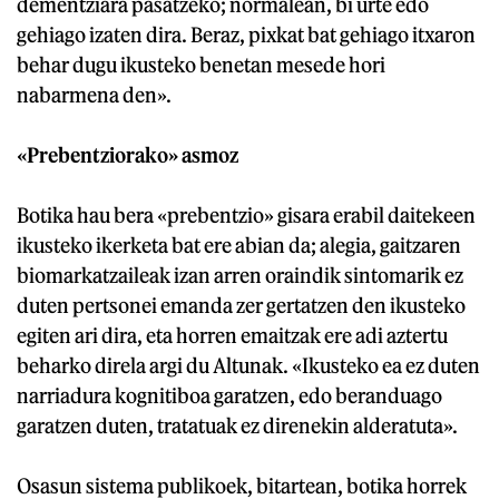
dementziara pasatzeko; normalean, bi urte edo
gehiago izaten dira. Beraz, pixkat bat gehiago itxaron
behar dugu ikusteko benetan mesede hori
nabarmena den».
«Prebentziorako» asmoz
Botika hau bera «prebentzio» gisara erabil daitekeen
ikusteko ikerketa bat ere abian da; alegia, gaitzaren
biomarkatzaileak izan arren oraindik sintomarik ez
duten pertsonei emanda zer gertatzen den ikusteko
egiten ari dira, eta horren emaitzak ere adi aztertu
beharko direla argi du Altunak. «Ikusteko ea ez duten
narriadura kognitiboa garatzen, edo beranduago
garatzen duten, tratatuak ez direnekin alderatuta».
Osasun sistema publikoek, bitartean, botika horrek