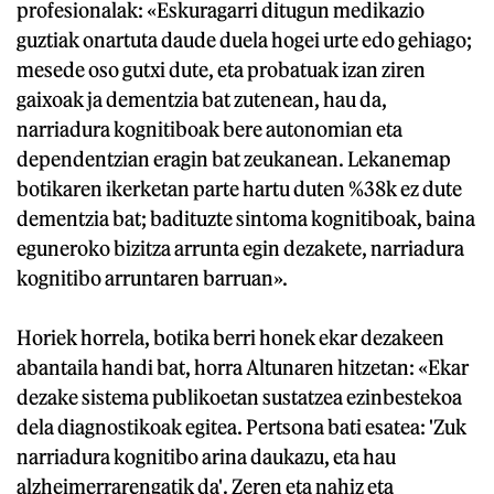
profesionalak: «Eskuragarri ditugun medikazio
guztiak onartuta daude duela hogei urte edo gehiago;
mesede oso gutxi dute, eta probatuak izan ziren
gaixoak ja dementzia bat zutenean, hau da,
narriadura kognitiboak bere autonomian eta
dependentzian eragin bat zeukanean. Lekanemap
botikaren ikerketan parte hartu duten %38k ez dute
dementzia bat; badituzte sintoma kognitiboak, baina
eguneroko bizitza arrunta egin dezakete, narriadura
kognitibo arruntaren barruan».
Horiek horrela, botika berri honek ekar dezakeen
abantaila handi bat, horra Altunaren hitzetan: «Ekar
dezake sistema publikoetan sustatzea ezinbestekoa
dela diagnostikoak egitea. Pertsona bati esatea: 'Zuk
narriadura kognitibo arina daukazu, eta hau
alzheimerrarengatik da'. Zeren eta nahiz eta