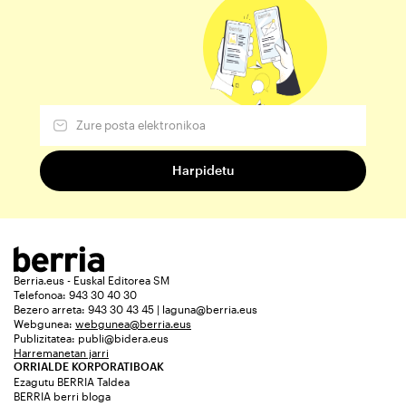
Berria.eus - Euskal Editorea SM
Telefonoa: 943 30 40 30
Bezero arreta: 943 30 43 45 | laguna@berria.eus
Webgunea:
webgunea@berria.eus
Publizitatea:
publi@bidera.eus
Harremanetan jarri
ORRIALDE KORPORATIBOAK
Ezagutu BERRIA Taldea
BERRIA berri bloga