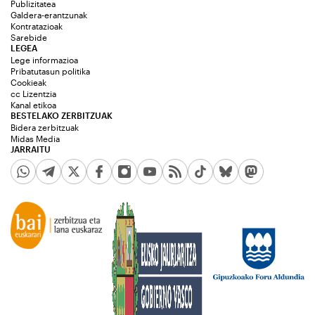
Publizitatea
Galdera-erantzunak
Kontratazioak
Sarebide
LEGEA
Lege informazioa
Pribatutasun politika
Cookieak
cc Lizentzia
Kanal etikoa
BESTELAKO ZERBITZUAK
Bidera zerbitzuak
Midas Media
JARRAITU