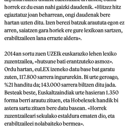
horrek ez du esan nahi gaizki daudenik. «Hitzez hitz
egiaztatuz joan beharrean, ongi daudenak bere
hartan uzten ditu. Izen berezi batzuk araututa egon ez
arren, saiatzen gara horiek ere gure lexikoan sartzen,
erabiltzaileen lana errazte aldera».
2014an sortu zuen UZEIk euskarazko lehen lexiko
zuzentzailea, «hutsune bati erantzuteko asmoz».
Ordu hartan, euLEX izeneko datu base bat garatu
zuten, 117.800 sarrera ingururekin. Bi urte geroago,
%21 handitu da; 143.000 sarrera biltzen ditu jada.
Besteak beste, Euskaltzaindiak urte hasieran 1.350
forma berri arautu zituen, eta Hobelexek handik bi
astera sartu zituen bere datu basean. «Horrek
zuzentzaileari sekulako estaldura ematen dio, eta
erabiltzaileei nolabaiteko bermea».