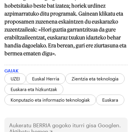
hobetsitako beste bat izatea; horiek urdinez
azpimarratuko ditu programak. Gainean klikatu eta
proposamen zuzenena eskaintzen du euskarazko
zuzentzaileak: «Hori guztia garrantzitsua da gure
erabiltzaileentzat, euskaraz txukun idazteko behar
handia dagoelako. Era berean, guri ere ziurtasuna eta
bermea ematen digu».
GAIAK
UZEI
Euskal Herria
Zientzia eta teknologia
Euskara eta hizkuntzak
Konputazio eta informazio teknologiak
Euskara
Aukeratu
BERRIA
gogoko iturri gisa Googlen.
Aktibatu hemen