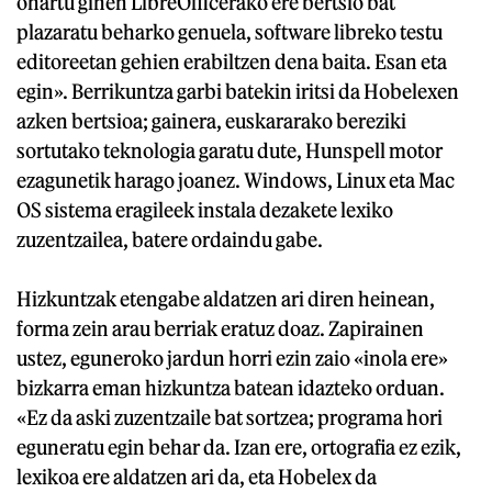
ohartu ginen LibreOfficerako ere bertsio bat
plazaratu beharko genuela, software libreko testu
editoreetan gehien erabiltzen dena baita. Esan eta
egin». Berrikuntza garbi batekin iritsi da Hobelexen
azken bertsioa; gainera, euskararako bereziki
sortutako teknologia garatu dute, Hunspell motor
ezagunetik harago joanez. Windows, Linux eta Mac
OS sistema eragileek instala dezakete lexiko
zuzentzailea, batere ordaindu gabe.
Hizkuntzak etengabe aldatzen ari diren heinean,
forma zein arau berriak eratuz doaz. Zapirainen
ustez, eguneroko jardun horri ezin zaio «inola ere»
bizkarra eman hizkuntza batean idazteko orduan.
«Ez da aski zuzentzaile bat sortzea; programa hori
eguneratu egin behar da. Izan ere, ortografia ez ezik,
lexikoa ere aldatzen ari da, eta Hobelex da