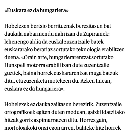
«Euskara ez da hungariera»
Hobelexen bertsio berrituenak berezitasun bat
daukala nabarmendu nahi izan du Zapirainek:
lehenengo aldia da euskal zuzentzaile batek
euskararako berariaz sortutako teknologia erabiltzen
duena. «Orain arte, hungarierarentzat sortutako
Hunspell motorra erabili izan dute zuzentzaile
guztiek, baina horrek euskararentzat muga batzuk
ditu, eta zuzenketa moteltzen du. Azken finean,
euskara ez da hungariera».
Hobelexek ez dauka zailtasun berezirik. Zuzentzaile
ortografikoek egiten duten moduan, gaizki idatzitako
hitzak gorriz azpimarratzen ditu. Horrez gain,
morfologikoki ongi egon arren, baliteke hitz horrek