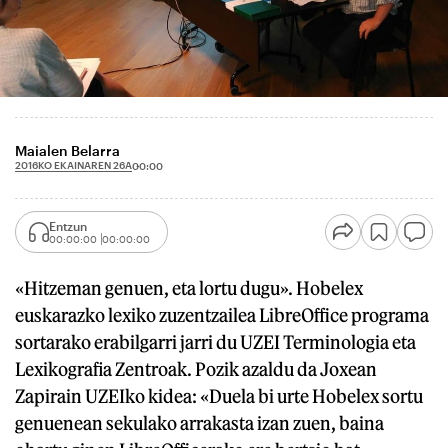
Maialen Belarra
2016KO EKAINAREN 26A
00:00
Entzun
00:00:00
00:00:00
«Hitzeman genuen, eta lortu dugu». Hobelex
euskarazko lexiko zuzentzailea LibreOffice programa
sortarako erabilgarri jarri du UZEI Terminologia eta
Lexikografia Zentroak. Pozik azaldu da Joxean
Zapirain UZEIko kidea: «Duela bi urte Hobelex sortu
genuenean sekulako arrakasta izan zuen, baina