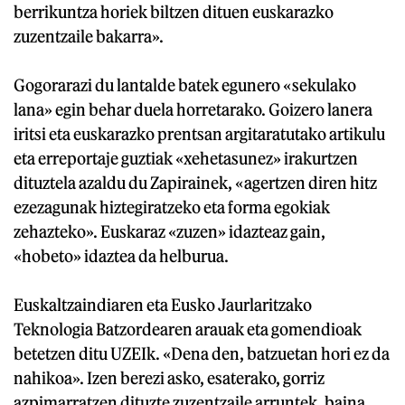
berrikuntza horiek biltzen dituen euskarazko
zuzentzaile bakarra».
Gogorarazi du lantalde batek egunero «sekulako
lana» egin behar duela horretarako. Goizero lanera
iritsi eta euskarazko prentsan argitaratutako artikulu
eta erreportaje guztiak «xehetasunez» irakurtzen
dituztela azaldu du Zapirainek, «agertzen diren hitz
ezezagunak hiztegiratzeko eta forma egokiak
zehazteko». Euskaraz «zuzen» idazteaz gain,
«hobeto» idaztea da helburua.
Euskaltzaindiaren eta Eusko Jaurlaritzako
Teknologia Batzordearen arauak eta gomendioak
betetzen ditu UZEIk. «Dena den, batzuetan hori ez da
nahikoa». Izen berezi asko, esaterako, gorriz
azpimarratzen dituzte zuzentzaile arruntek, baina