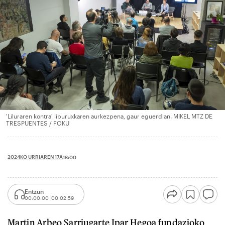
'Liluraren kontra' liburuxkaren aurkezpena, gaur eguerdian. MIKEL MTZ DE
TRESPUENTES / FOKU
2024KO URRIAREN 17A
13:00
Entzun
00:00:00
00:02:59
Martin Arbeo Sarriugarte Ipar Hegoa fundazioko