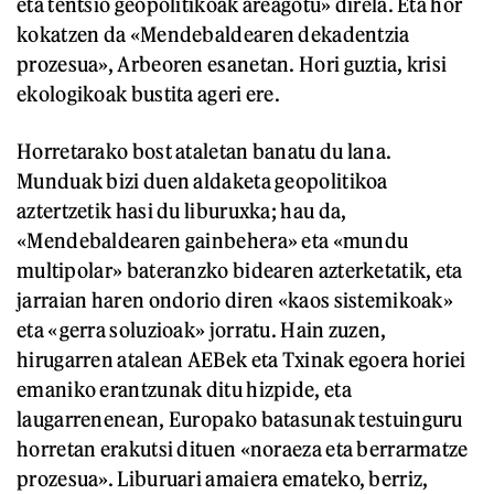
eta tentsio geopolitikoak areagotu» direla. Eta hor
kokatzen da «Mendebaldearen dekadentzia
prozesua», Arbeoren esanetan. Hori guztia, krisi
ekologikoak bustita ageri ere.
Horretarako bost ataletan banatu du lana.
Munduak bizi duen aldaketa geopolitikoa
aztertzetik hasi du liburuxka; hau da,
«Mendebaldearen gainbehera» eta «mundu
multipolar» bateranzko bidearen azterketatik, eta
jarraian haren ondorio diren «kaos sistemikoak»
eta «gerra soluzioak» jorratu. Hain zuzen,
hirugarren atalean AEBek eta Txinak egoera horiei
emaniko erantzunak ditu hizpide, eta
laugarrenenean, Europako batasunak testuinguru
horretan erakutsi dituen «noraeza eta berrarmatze
prozesua». Liburuari amaiera emateko, berriz,