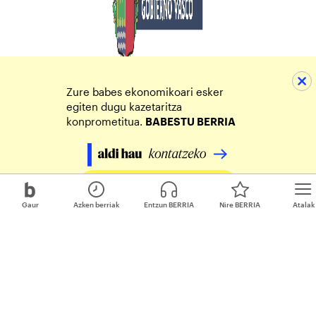
Zure babes ekonomikoari esker
egiten dugu kazetaritza
konprometitua.
BABESTU BERRIA
Egin zure ekarpena
Gaur
Azken berriak
Entzun BERRIA
Nire BERRIA
Atalak