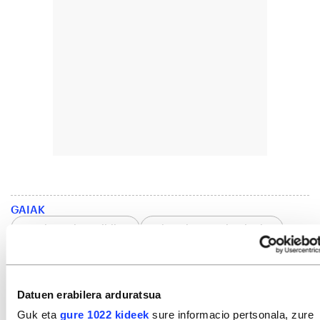
GAIAK
Nazioarteko politika
Zientzia eta teknologia
Giza eta gizarte zientziak
Arteak eta kultura
Literatura
Literatura euskaraz
Datuen erabilera arduratsua
Txalaparta argitaletxea
Iratzar Fundazioa
Guk eta
gure 1022 kideek
sure informacio pertsonala, zure