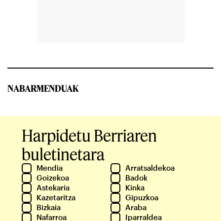
NABARMENDUAK
Harpidetu Berriaren
buletinetara
Mendia
Arratsaldekoa
Goizekoa
Badok
Astekaria
Kinka
Kazetaritza
Gipuzkoa
Bizkaia
Araba
Nafarroa
Iparraldea