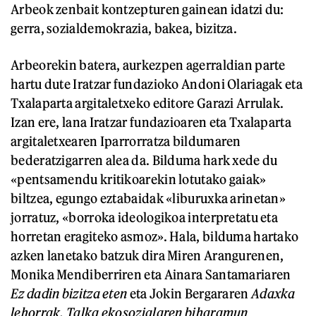
Arbeok zenbait kontzepturen gainean idatzi du:
gerra, sozialdemokrazia, bakea, bizitza.
Arbeorekin batera, aurkezpen agerraldian parte
hartu dute Iratzar fundazioko Andoni Olariagak eta
Txalaparta argitaletxeko editore Garazi Arrulak.
Izan ere, lana Iratzar fundazioaren eta Txalaparta
argitaletxearen Iparrorratza bildumaren
bederatzigarren alea da. Bilduma hark xede du
«pentsamendu kritikoarekin lotutako gaiak»
biltzea, egungo eztabaidak «liburuxka arinetan»
jorratuz, «borroka ideologikoa interpretatu eta
horretan eragiteko asmoz». Hala, bilduma hartako
azken lanetako batzuk dira Miren Arangurenen,
Monika Mendiberriren eta Ainara Santamariaren
Ez dadin bizitza eten
eta Jokin Bergararen
Adaxka
lehorrak. Talka ekosozialaren biharamun