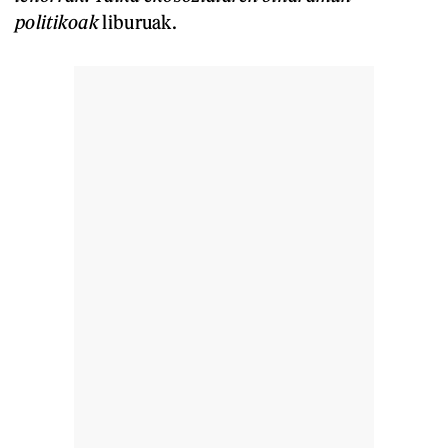
politikoak
liburuak.