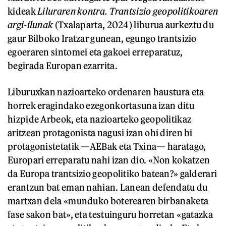
kideak
Liluraren kontra. Trantsizio geopolitikoaren
argi-ilunak
(Txalaparta, 2024) liburua aurkeztu du
gaur Bilboko Iratzar gunean, egungo trantsizio
egoeraren sintomei eta gakoei erreparatuz,
begirada Europan ezarrita.
Liburuxkan nazioarteko ordenaren haustura eta
horrek eragindako ezegonkortasuna izan ditu
hizpide Arbeok, eta nazioarteko geopolitikaz
aritzean protagonista nagusi izan ohi diren bi
protagonistetatik —AEBak eta Txina— haratago,
Europari erreparatu nahi izan dio. «Non kokatzen
da Europa trantsizio geopolitiko batean?» galderari
erantzun bat eman nahian. Lanean defendatu du
martxan dela «munduko boterearen birbanaketa
fase sakon bat», eta testuinguru horretan «gatazka