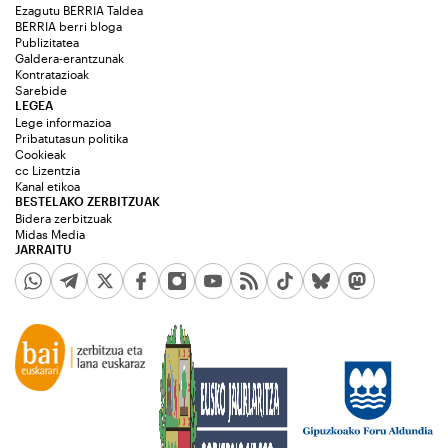
Ezagutu BERRIA Taldea
BERRIA berri bloga
Publizitatea
Galdera-erantzunak
Kontratazioak
Sarebide
LEGEA
Lege informazioa
Pribatutasun politika
Cookieak
cc Lizentzia
Kanal etikoa
BESTELAKO ZERBITZUAK
Bidera zerbitzuak
Midas Media
JARRAITU