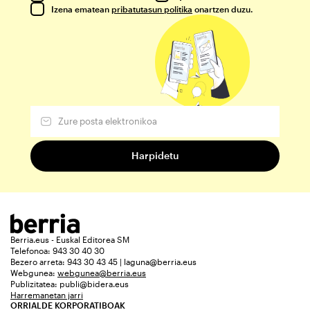
Izena ematean
pribatutasun politika
onartzen duzu.
Berria.eus - Euskal Editorea SM
Telefonoa: 943 30 40 30
Bezero arreta: 943 30 43 45 | laguna@berria.eus
Webgunea:
webgunea@berria.eus
Publizitatea:
publi@bidera.eus
Harremanetan jarri
ORRIALDE KORPORATIBOAK