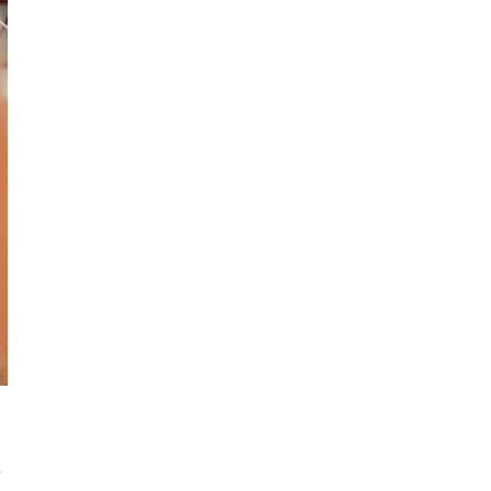
Gasteizko Zaramaga auzoko San Frantzisko elizako hainbat o