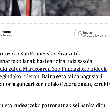
bimendi
Entzun
EN 9A
05:00
00:00:00
00:06:46
auzoko San Frantzisko eliza zutik
harreko lanak hastear dira, uda sasoia
aki zuten Martxoaren 3ko Fundazioko kideek
egindako bileran
. Baina eztabaida nagusiari
memoria guneari zer-nolako izaera eman, zereki
u eta kudeatzeko patronatuak sei hanka ditu: