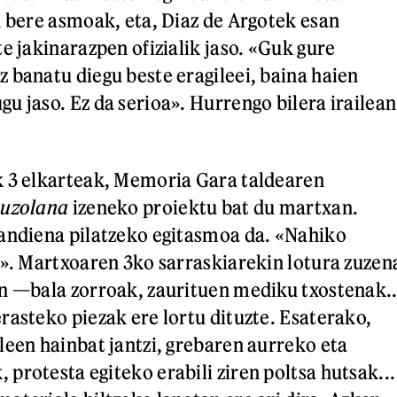
n bere asmoak, eta, Diaz de Argotek esan
e jakinarazpen ofizialik jaso. «Guk gure
 banatu diegu beste eragileei, baina haien
u jaso. Ez da serioa». Hurrengo bilera irailean
k 3 elkarteak, Memoria Gara taldearen
uzolana
izeneko proiektu bat du martxan.
andiena pilatzeko egitasmoa da. «Nahiko
a». Martxoaren 3ko sarraskiarekin lotura zuzen
n —bala zorroak, zaurituen mediku txostenak..
rasteko piezak ere lortu dituzte. Esaterako,
leen hainbat jantzi, grebaren aurreko eta
protesta egiteko erabili ziren poltsa hutsak...