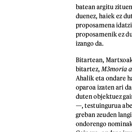
batean argitu zitue
duenez, haiek ez dut
proposamena idatziz
proposamenik ez dug
izango da.
Bitartean, Martxoa
bitartez,
M3moria a
Ahalik eta ondare h
oparoa izaten ari d
duten objektuez gai
—, testuingurua abe
greban zeuden langi
ondorengo nominak, 