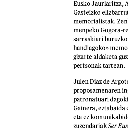
Eusko Jaurlaritza, 
Gasteizko elizbarru
memorialistak. Zenb
menpeko Gogora-ren
sarraskiari buruzko
handiagoko» memori
gizarte aldaketa gu
pertsonak tartean.
Julen Diaz de Argot
proposamenaren ing
patronatuari dagokio
Gainera, eztabaida 
eta ez komunikabide
zuzendariak
Ser Eu