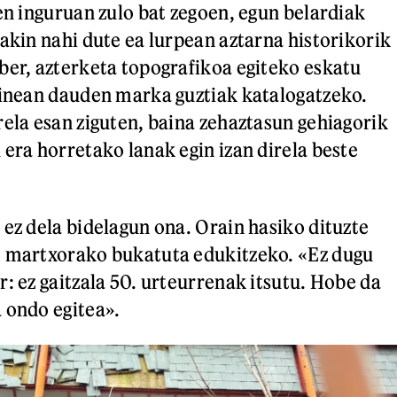
ren inguruan zulo bat zegoen, egun belardiak
jakin nahi dute ea lurpean aztarna historikorik
ber, azterketa topografikoa egiteko eskatu
kinean dauden marka guztiak katalogatzeko.
rela esan ziguten, baina zehaztasun gehiagorik
 era horretako lanak egin izan direla beste
 ez dela bidelagun ona. Orain hasiko dituzte
o martxorako bukatuta edukitzeko. «Ez dugu
: ez gaitzala 50. urteurrenak itsutu. Hobe da
 ondo egitea».