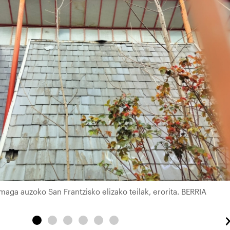
aga auzoko San Frantzisko elizako teilak, erorita. BERRIA