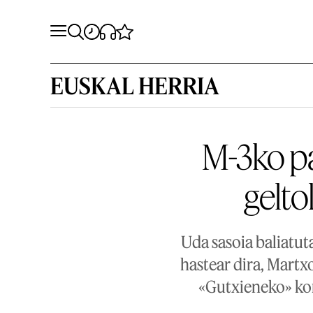
EUSKAL HERRIA
M-3ko pa
gelto
Uda sasoia baliatu
hastear dira, Mart
«Gutxieneko» kon