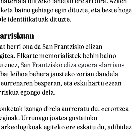
ateriala biltzeko lanetan ere ari dira. Azken
keta baino gehiago egin dituzte, eta beste hoge
le identifikatuak dituzte.
 arriskuan
at berri ona da San Frantzisko elizan
gitea. Elkarte memorialistek behin baino
utenez,
San Frantzisko eliza egoera «larrian»
sabai leihoa behera jausteko zorian daudela
teurrenaren bezperan, eta esku hartu ezean
rriskua egongo dela.
nketak izango direla aurreratu du, «erortzea
eginak. Urrunago joatea gustatuko
a arkeologikoak egiteko ere eskatu du, adibidez