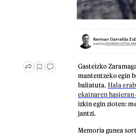
Kerman Garralda Zu
2025EKO UZTAILAR
GASTEIZ
Gasteizko Zaramaga 
mantentzeko egin be
baliatuta.
Hala erab
ekainaren hasieran 
izkin egin zioten: 
jantzi.
Memoria gunea sort