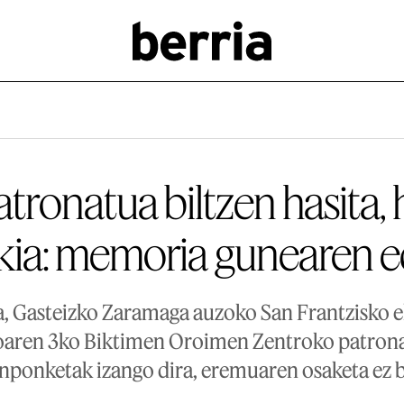
tronatua biltzen hasita,
kia: memoria gunearen 
ta, Gasteizko Zaramaga auzoko San Frantzisko 
xoaren 3ko Biktimen Oroimen Zentroko patrona
ponketak izango dira, eremuaren osaketa ez b