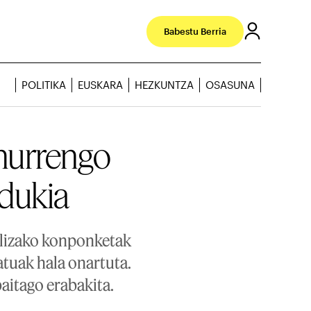
Babestu Berria
POLITIKA
EUSKARA
HEZKUNTZA
OSASUNA
 hurrengo
edukia
elizako konponketak
tuak hala onartuta.
aitago erabakita.