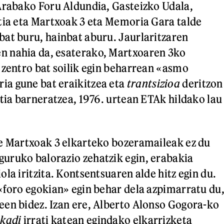
Arabako Foru Aldundia, Gasteizko Udala,
tia eta Martxoak 3 eta Memoria Gara talde
at buru, hainbat aburu. Jaurlaritzaren
 nahia da, esaterako, Martxoaren 3ko
 zentro bat soilik egin beharrean «asmo
a gune bat eraikitzea eta
trantsizioa
deritzon
ztia barneratzea, 1976. urtean ETAk hildako lau
e Martxoak 3 elkarteko bozeramaileak ez du
uruko balorazio zehatzik egin, erabakia
la iritzita. Kontsentsuaren alde hitz egin du.
«foro egokian» egin behar dela azpimarratu du
en bidez. Izan ere, Alberto Alonso Gogora-ko
skadi
irrati katean egindako elkarrizketa