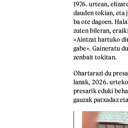
1976. urtean, eliza
dauden tokian, eta 
ba ote dagoen. Hala
zuten bileran, erai
«Aintzat hartuko di
gabe». Gaineratu du
zenbait tokitan.
Ohartarazi du presa
lanak, 2026. urtek
presarik eduki behar
gauzak patxadaz eta