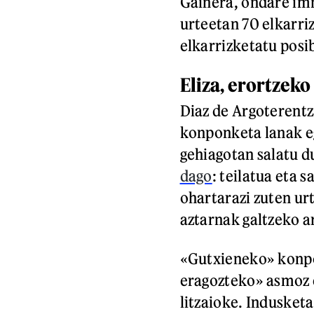
Gainera, ondare imm
urteetan 70 elkarriz
elkarrizketatu posib
Eliza, erortzeko
Diaz de Argoterentz
konponketa lanak e
gehiagotan salatu d
dago
: teilatua eta 
ohartarazi zuten ur
aztarnak galtzeko a
«Gutxieneko» konpo
eragozteko» asmoz 
litzaioke. Indusket