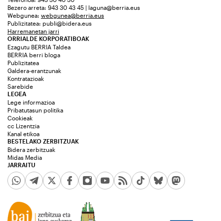
Bezero arreta: 943 30 43 45 | laguna@berria.eus
Webgunea:
webgunea@berria.eus
Publizitatea:
publi@bidera.eus
Harremanetan jarri
ORRIALDE KORPORATIBOAK
Ezagutu BERRIA Taldea
BERRIA berri bloga
Publizitatea
Galdera-erantzunak
Kontratazioak
Sarebide
LEGEA
Lege informazioa
Pribatutasun politika
Cookieak
cc Lizentzia
Kanal etikoa
BESTELAKO ZERBITZUAK
Bidera zerbitzuak
Midas Media
JARRAITU