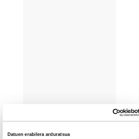
Datuen erabilera arduratsua