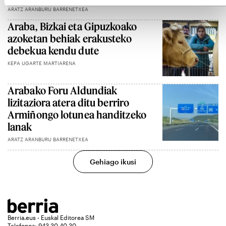
ARATZ ARANBURU BARRENETXEA
Araba, Bizkai eta Gipuzkoako
azoketan behiak erakusteko
debekua kendu dute
KEPA UGARTE MARTIARENA
Arabako Foru Aldundiak
lizitaziora atera ditu berriro
Armiñongo lotunea handitzeko
lanak
ARATZ ARANBURU BARRENETXEA
Gehiago ikusi
Berria.eus - Euskal Editorea SM
Telefonoa: 943 30 40 30