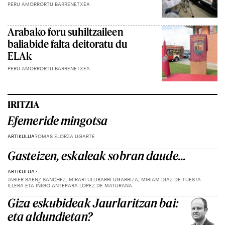
PERU AMORRORTU BARRENETXEA
Arabako foru suhiltzaileen
baliabide falta deitoratu du
ELAk
PERU AMORRORTU BARRENETXEA
IRITZIA
Efemeride mingotsa
ARTIKULUA
TOMAS ELORZA UGARTE
Gasteizen, eskaleak sobran daude...
ARTIKULUA
JABIER SAENZ SANCHEZ, MIRARI ULLIBARRI UGARRIZA, MIRIAM DIAZ DE TUESTA
ILLERA ETA IÑIGO ANTEPARA LOPEZ DE MATURANA
Giza eskubideak Jaurlaritzan bai:
eta aldundietan?