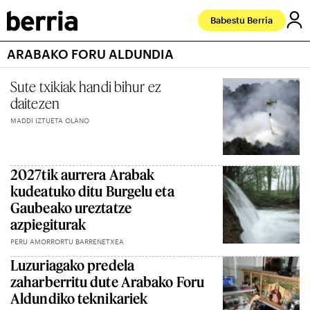
Babestu Berria
ARABAKO FORU ALDUNDIA
Sute txikiak handi bihur ez
daitezen
MADDI IZTUETA OLANO
2027tik aurrera Arabak
kudeatuko ditu Burgelu eta
Gaubeako ureztatze
azpiegiturak
PERU AMORRORTU BARRENETXEA
Luzuriagako predela
zaharberritu dute Arabako Foru
Aldundiko teknikariek