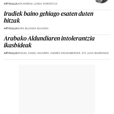
ARTIKULUA
JON-MIRENA LANDA GOROSTIZA
Irudiek baino gehiago esaten duten
hitzak
ARTIKULUA
SARA BUJANDA BUJANDA
Arabako Aldundiaren intolerantzia
ikasbideak
ARTIKULUA
MIGUEL ÁNGEL NAVARRO, ANDRÉS KRAKENBERGER, ETA JUAN IBARRONDO