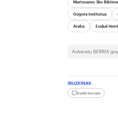
Martxoaren 3ko Biktim
Gogora institutua
Araba
Euskal Herr
Aukeratu
BERRIA
gog
IRUZKINAK
Iruzkin bat egin