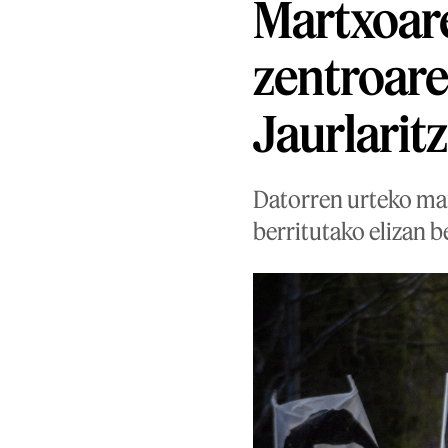
Martxoar
zentroare
Jaurlarit
Datorren urteko mar
berritutako elizan b