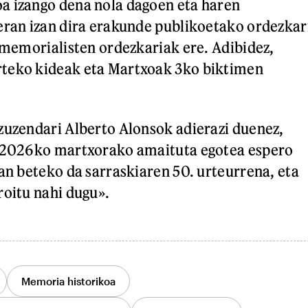
a izango dena nola dagoen eta haren
eran izan dira erakunde publikoetako ordezkar
e memorialisten ordezkariak ere. Adibidez,
teko kideak eta Martxoak 3ko biktimen
zuzendari Alberto Alonsok adierazi duenez,
a 2026ko martxorako amaituta egotea espero
uan beteko da sarraskiaren 50. urteurrena, eta
roitu nahi dugu».
Memoria historikoa