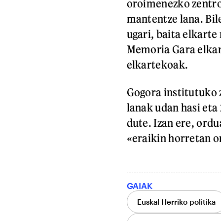
oroimenezko zentro
mantentze lana. Bil
ugari, baita elkart
Memoria Gara elkar
elkartekoak.
Gogora institutuko 
lanak udan hasi et
dute. Izan ere, ord
«eraikin horretan o
GAIAK
Euskal Herriko politika