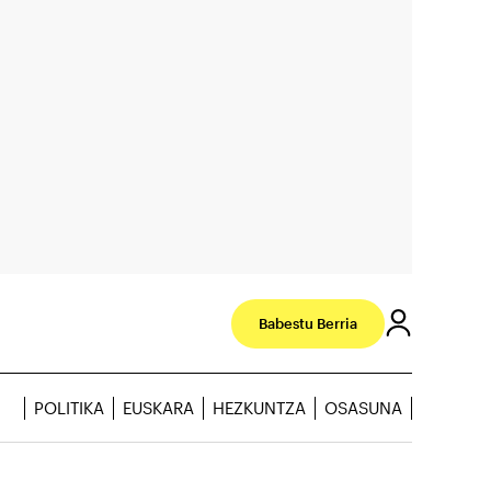
Babestu Berria
POLITIKA
EUSKARA
HEZKUNTZA
OSASUNA