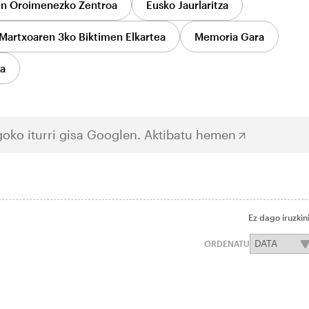
en Oroimenezko Zentroa
Eusko Jaurlaritza
Martxoaren 3ko Biktimen Elkartea
Memoria Gara
ia
oko iturri gisa Googlen.
Aktibatu hemen
Ez dago iruzkin
ORDENATU