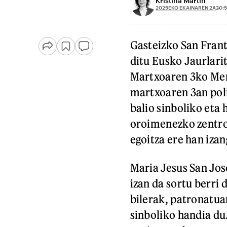
Kristina Martin
2025EKO EKAINAREN 2A
20:5
Gasteizko San Frant
ditu Eusko Jaurlari
Martxoaren 3ko Mem
martxoaren 3an poli
balio sinboliko eta 
oroimenezko zentro
egoitza ere han izan
Maria Jesus San Jos
izan da sortu berri
bilerak, patronatua
sinboliko handia du.