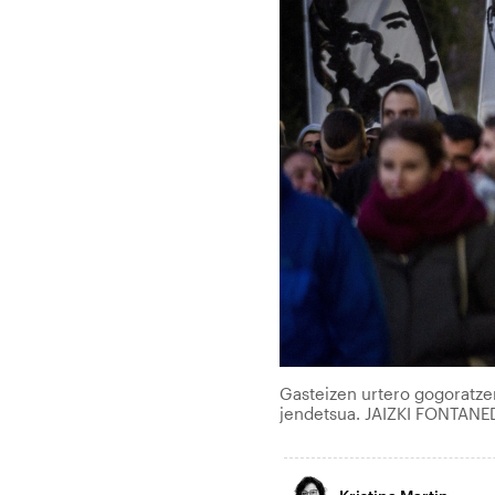
Gasteizen urtero gogoratze
jendetsua. JAIZKI FONTANE