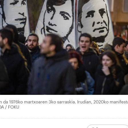
n da 1976ko martxoaren 3ko sarraskia. Irudian, 2020ko manifest
DA / FOKU