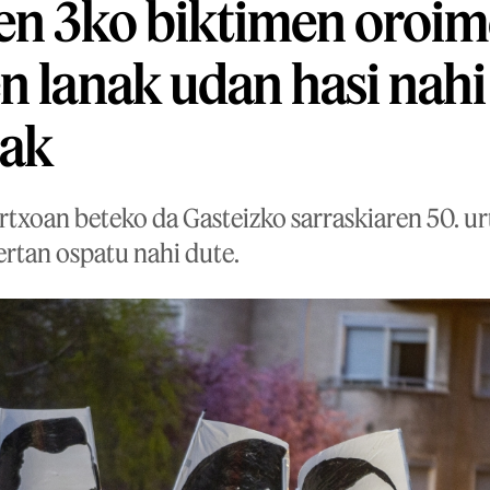
en 3ko biktimen oroi
n lanak udan hasi nahi
zak
txoan beteko da Gasteizko sarraskiaren 50. ur
ertan ospatu nahi dute.