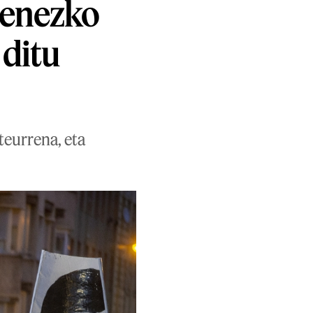
menezko
 ditu
teurrena, eta