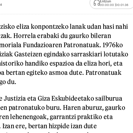
Entzun
4
00:00:00
00:01:36
zisko eliza konpontzeko lanak udan hasi nahi
tzak. Horrela erabaki du gaurko bileran
oriala Fundazioaren Patronatuak. 1976ko
ziak Gasteizen egindako sarraskiari lotutako
historiko handiko espazioa da eliza hori, eta
a bertan egiteko asmoa dute. Patronatuak
go du.
e Justizia eta Giza Eskubideetako sailburua
 den patronatuko buru. Haren aburuz, gaurko
ren lehenengoak, garrantzi praktiko eta
 Izan ere, bertan hizpide izan dute