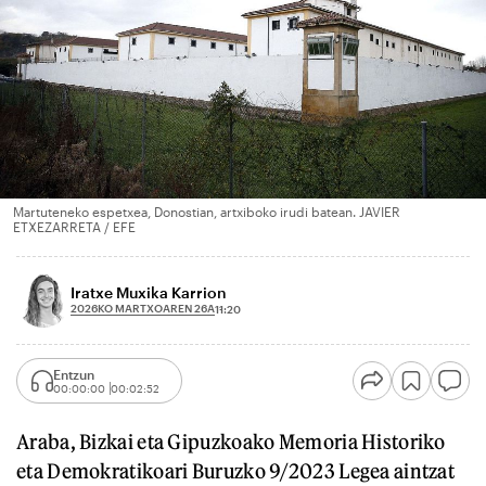
Martuteneko espetxea, Donostian, artxiboko irudi batean. JAVIER
ETXEZARRETA / EFE
Iratxe Muxika Karrion
2026KO MARTXOAREN 26A
11:20
Entzun
00:00:00
00:02:52
Araba, Bizkai eta Gipuzkoako Memoria Historiko
eta Demokratikoari Buruzko 9/2023 Legea aintzat