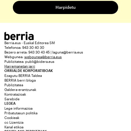
Berria.eus - Euskal Editorea SM
Telefonoa: 943 30 40 30
Bezero arreta: 943 30 43 45 | laguna@berria.eus
Webgunea:
webgunea@berria.eus
Publizitatea:
publi@bidera.eus
Harremanetan jarri
ORRIALDE KORPORATIBOAK
Ezagutu BERRIA Taldea
BERRIA berri bloga
Publizitatea
Galdera-erantzunak
Kontratazioak
Sarebide
LEGEA
Lege informazioa
Pribatutasun politika
Cookieak
cc Lizentzia
Kanal etikoa