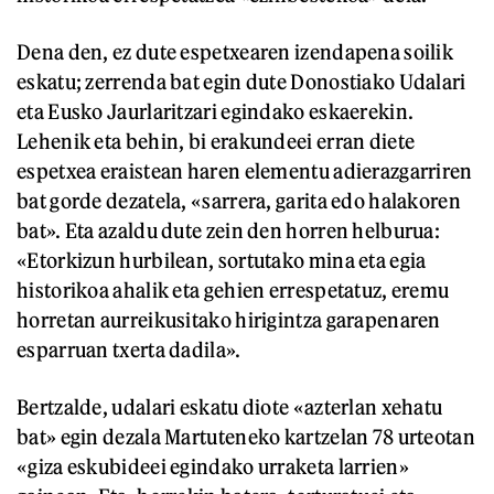
Dena den, ez dute espetxearen izendapena soilik
eskatu; zerrenda bat egin dute Donostiako Udalari
eta Eusko Jaurlaritzari egindako eskaerekin.
Lehenik eta behin, bi erakundeei erran diete
espetxea eraistean haren elementu adierazgarriren
bat gorde dezatela, «sarrera, garita edo halakoren
bat». Eta azaldu dute zein den horren helburua:
«Etorkizun hurbilean, sortutako mina eta egia
historikoa ahalik eta gehien errespetatuz, eremu
horretan aurreikusitako hirigintza garapenaren
esparruan txerta dadila».
Bertzalde, udalari eskatu diote «azterlan xehatu
bat» egin dezala Martuteneko kartzelan 78 urteotan
«giza eskubideei egindako urraketa larrien»