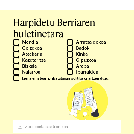
Harpidetu Berriaren
buletinetara
Mendia
Arratsaldekoa
Goizekoa
Badok
Astekaria
Kinka
Kazetaritza
Gipuzkoa
Bizkaia
Araba
Nafarroa
Iparraldea
Izena ematean
pribatutasun politika
onartzen duzu.