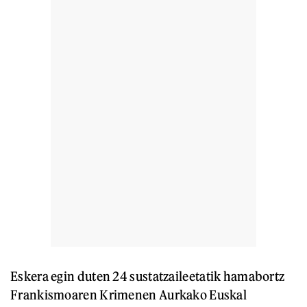
Eskera egin duten 24 sustatzaileetatik hamabortz
Frankismoaren Krimenen Aurkako Euskal