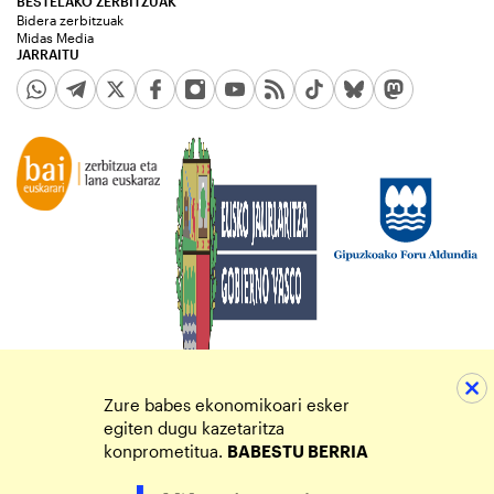
BESTELAKO ZERBITZUAK
Bidera zerbitzuak
Midas Media
JARRAITU
Zure babes ekonomikoari esker
egiten dugu kazetaritza
konprometitua.
BABESTU BERRIA