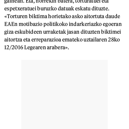
gainean. Eta, horrekin batera, torturatuei eta
espetxeratuei buruzko datuak eskatu dituzte.
«Torturen biktima horietako asko aitortuta daude
EAEn motibazio politikoko indarkeriazko egoeran
giza eskubideen urraketak jasan dituzten biktimei
aitortza eta erreparazioa emateko uztailaren 28ko
12/2016 Legearen arabera».