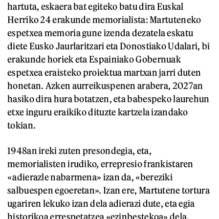
hartuta, eskaera bat egiteko batu dira Euskal
Herriko 24 erakunde memorialista: Martuteneko
espetxea memoria gune izenda dezatela eskatu
diete Eusko Jaurlaritzari eta Donostiako Udalari, bi
erakunde horiek eta Espainiako Gobernuak
espetxea eraisteko proiektua martxan jarri duten
honetan. Azken aurreikuspenen arabera, 2027an
hasiko dira hura botatzen, eta babespeko laurehun
etxe inguru eraikiko dituzte kartzela izandako
tokian.
1948an ireki zuten presondegia, eta,
memorialisten irudiko, errepresio frankistaren
«adierazle nabarmena» izan da, «bereziki
salbuespen egoeretan». Izan ere, Martutene tortura
ugariren lekuko izan dela adierazi dute, eta egia
historikoa errespetatzea «ezinbestekoa» dela.