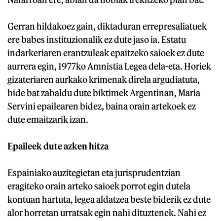
Gerran hildakoez gain, diktaduran errepresaliatuek
ere babes instituzionalik ez dute jaso ia. Estatu
indarkeriaren erantzuleak epaitzeko saioek ez dute
aurrera egin, 1977ko Amnistia Legea dela-eta. Horiek
gizateriaren aurkako krimenak direla argudiatuta,
bide bat zabaldu dute biktimek Argentinan, Maria
Servini epailearen bidez, baina orain artekoek ez
dute emaitzarik izan.
Epaileek dute azken hitza
Espainiako auzitegietan eta jurisprudentzian
eragiteko orain arteko saioek porrot egin dutela
kontuan hartuta, legea aldatzea beste biderik ez dute
alor horretan urratsak egin nahi dituztenek. Nahi ez