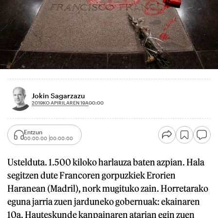
Jokin Sagarzazu
2019KO APIRILAREN 19A
00:00
Entzun
00:00:00
00:00:00
Ustelduta. 1.500 kiloko harlauza baten azpian. Hala
segitzen dute Francoren gorpuzkiek Erorien
Haranean (Madril), nork mugituko zain. Horretarako
eguna jarria zuen jarduneko gobernuak: ekainaren
10a. Hauteskunde kanpainaren atarian egin zuen