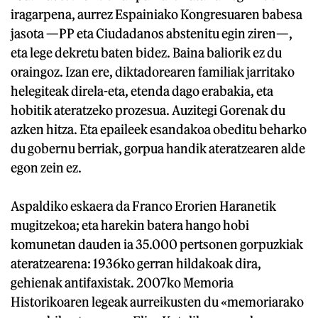
iragarpena, aurrez Espainiako Kongresuaren babesa
jasota —PP eta Ciudadanos abstenitu egin ziren—,
eta lege dekretu baten bidez. Baina baliorik ez du
oraingoz. Izan ere, diktadorearen familiak jarritako
helegiteak direla-eta, etenda dago erabakia, eta
hobitik ateratzeko prozesua. Auzitegi Gorenak du
azken hitza. Eta epaileek esandakoa obeditu beharko
du gobernu berriak, gorpua handik ateratzearen alde
egon zein ez.
Aspaldiko eskaera da Franco Erorien Haranetik
mugitzekoa; eta harekin batera hango hobi
komunetan dauden ia 35.000 pertsonen gorpuzkiak
ateratzearena: 1936ko gerran hildakoak dira,
gehienak antifaxistak. 2007ko Memoria
Historikoaren legeak aurreikusten du «memoriarako