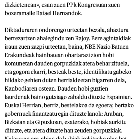
dizkietenean», esan zuen PPk Kongresuan zuen
bozeramaile Rafael Hernandok.
Diktaduraren ondorengo urteetan bezala, ahaztura
berrezartzen ahalegindu zen Rajoy. Bere agintaldiak
iraun zuen zazpi urteetan, baina, NBE Nazio Batuen
Erakundeak hainbatean ohartarazi zion hobi
komunetan dauden gorpuzkiak atera behar zituela,
eta gogora ekarri, besteak beste, identifikatu gabeko
hildako gehien duten herrialdeetan bigarren dela,
Kanbodiaren ostean. Dauden hobi guztien
laurdenak baino gutxiago zabaldu dituzte Espainian.
Euskal Herrian, berriz, bestelakoa da egoera; bertako
gobernuek finantzatu egin dituzte lanok: Araban,
Bizkaian eta Gipuzkoan, esaterako, hobiak aurkitu
dituzte, eta atera dituzte han zeuden gorpuzkiak.
Nafarroan ere, abian da hobiak irekitzeko plan bat.