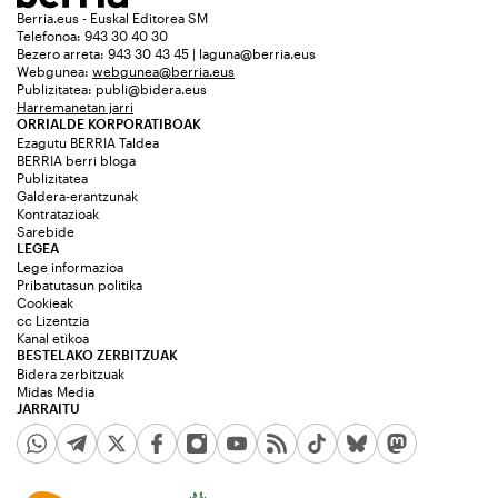
Berria.eus - Euskal Editorea SM
Telefonoa: 943 30 40 30
Bezero arreta: 943 30 43 45 | laguna@berria.eus
Webgunea:
webgunea@berria.eus
Publizitatea:
publi@bidera.eus
Harremanetan jarri
ORRIALDE KORPORATIBOAK
Ezagutu BERRIA Taldea
BERRIA berri bloga
Publizitatea
Galdera-erantzunak
Kontratazioak
Sarebide
LEGEA
Lege informazioa
Pribatutasun politika
Cookieak
cc Lizentzia
Kanal etikoa
BESTELAKO ZERBITZUAK
Bidera zerbitzuak
Midas Media
JARRAITU