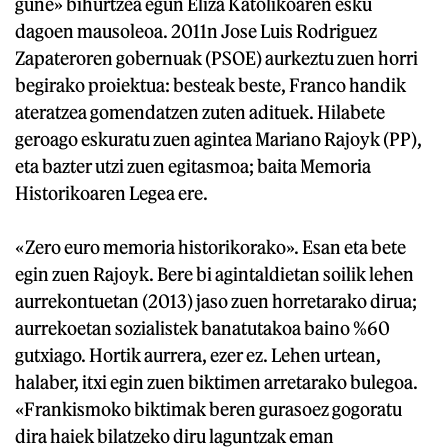
gune» bihurtzea egun Eliza Katolikoaren esku
dagoen mausoleoa. 2011n Jose Luis Rodriguez
Zapateroren gobernuak (PSOE) aurkeztu zuen horri
begirako proiektua: besteak beste, Franco handik
ateratzea gomendatzen zuten adituek. Hilabete
geroago eskuratu zuen agintea Mariano Rajoyk (PP),
eta bazter utzi zuen egitasmoa; baita Memoria
Historikoaren Legea ere.
«Zero euro memoria historikorako». Esan eta bete
egin zuen Rajoyk. Bere bi agintaldietan soilik lehen
aurrekontuetan (2013) jaso zuen horretarako dirua;
aurrekoetan sozialistek banatutakoa baino %60
gutxiago. Hortik aurrera, ezer ez. Lehen urtean,
halaber, itxi egin zuen biktimen arretarako bulegoa.
«Frankismoko biktimak beren gurasoez gogoratu
dira haiek bilatzeko diru laguntzak eman