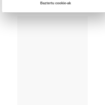
esplizitua ematen diguzu.
Gehiago irakurri
Baztertu cookie-ak