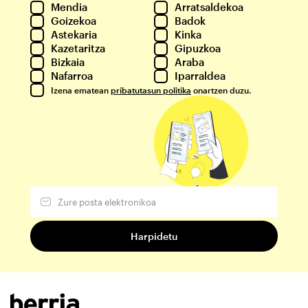
Mendia
Arratsaldekoa
Goizekoa
Badok
Astekaria
Kinka
Kazetaritza
Gipuzkoa
Bizkaia
Araba
Nafarroa
Iparraldea
Izena ematean
pribatutasun politika
onartzen duzu.