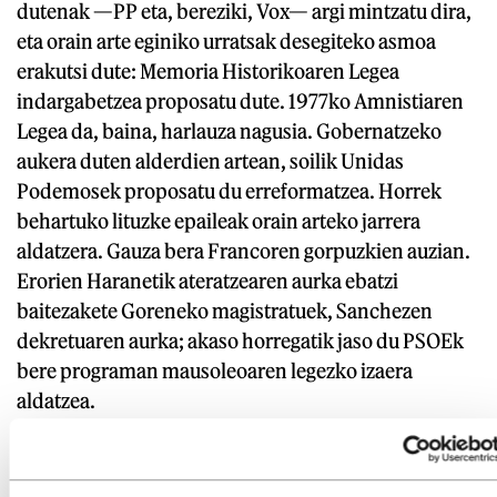
dutenak —PP eta, bereziki, Vox— argi mintzatu dira,
eta orain arte eginiko urratsak desegiteko asmoa
erakutsi dute: Memoria Historikoaren Legea
indargabetzea proposatu dute. 1977ko Amnistiaren
Legea da, baina, harlauza nagusia. Gobernatzeko
aukera duten alderdien artean, soilik Unidas
Podemosek proposatu du erreformatzea. Horrek
behartuko lituzke epaileak orain arteko jarrera
aldatzera. Gauza bera Francoren gorpuzkien auzian.
Erorien Haranetik ateratzearen aurka ebatzi
baitezakete Goreneko magistratuek, Sanchezen
dekretuaren aurka; akaso horregatik jaso du PSOEk
bere programan mausoleoaren legezko izaera
aldatzea.
Auzitan dago frankismoa. Eta lurpean, ustelduta,
diktadorearen gorpua. Orain artekoek, baina,