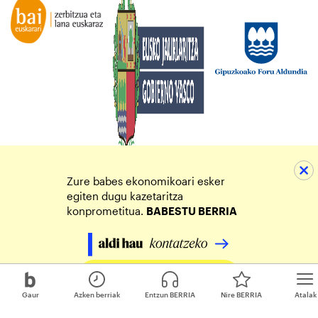
Zure babes ekonomikoari esker
egiten dugu kazetaritza
konprometitua.
BABESTU BERRIA
Egin zure ekarpena
Gaur
Azken berriak
Entzun BERRIA
Nire BERRIA
Atalak