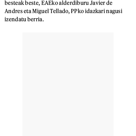
besteak beste, EAEko alderdiburu Javier de
Andres eta Miguel Tellado, PPko idazkari nagusi
izendatu berria.