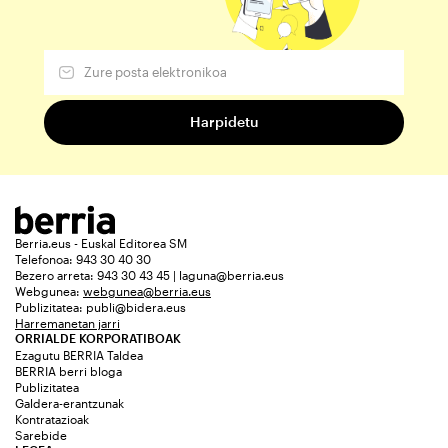
Berria.eus - Euskal Editorea SM
Telefonoa: 943 30 40 30
Bezero arreta: 943 30 43 45 | laguna@berria.eus
Webgunea:
webgunea@berria.eus
Publizitatea:
publi@bidera.eus
Harremanetan jarri
ORRIALDE KORPORATIBOAK
Ezagutu BERRIA Taldea
BERRIA berri bloga
Publizitatea
Galdera-erantzunak
Kontratazioak
Sarebide