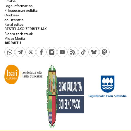
LEGEA
Lege informazioa
Pribatutasun politika
Cookieak
cc Lizentzia
Kanal etikoa
BESTELAKO ZERBITZUAK
Bidera zerbitzuak
Midas Media
JARRAITU