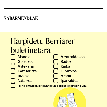
NABARMENDUAK
Harpidetu Berriaren
buletinetara
Mendia
Arratsaldekoa
Goizekoa
Badok
Astekaria
Kinka
Kazetaritza
Gipuzkoa
Bizkaia
Araba
Nafarroa
Iparraldea
Izena ematean
pribatutasun politika
onartzen duzu.