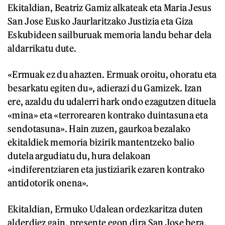
Ekitaldian, Beatriz Gamiz alkateak eta Maria Jesus
San Jose Eusko Jaurlaritzako Justizia eta Giza
Eskubideen sailburuak memoria landu behar dela
aldarrikatu dute.
«Ermuak ez du ahazten. Ermuak oroitu, ohoratu eta
besarkatu egiten du», adierazi du Gamizek. Izan
ere, azaldu du udalerri hark ondo ezagutzen dituela
«mina» eta «terrorearen kontrako duintasuna eta
sendotasuna». Hain zuzen, gaurkoa bezalako
ekitaldiek memoria bizirik mantentzeko balio
dutela argudiatu du, hura delakoan
«indiferentziaren eta justiziarik ezaren kontrako
antidotorik onena».
Ekitaldian, Ermuko Udalean ordezkaritza duten
alderdiez gain, presente egon dira San Jose bera,