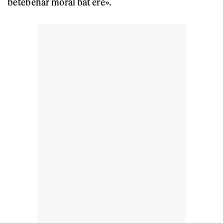
betebehar moral bat ere».