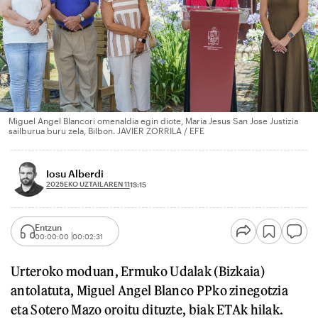
Miguel Angel Blancori omenaldia egin diote, Maria Jesus San Jose Justizia
sailburua buru zela, Bilbon. JAVIER ZORRILA / EFE
Iosu Alberdi
2025EKO UZTAILAREN 11
13:15
Entzun
00:00:00
00:02:31
Urteroko moduan, Ermuko Udalak (Bizkaia)
antolatuta, Miguel Angel Blanco PPko zinegotzia
eta Sotero Mazo oroitu dituzte, biak ETAk hilak.