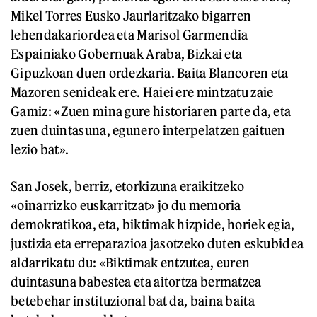
Mikel Torres Eusko Jaurlaritzako bigarren
lehendakariordea eta Marisol Garmendia
Espainiako Gobernuak Araba, Bizkai eta
Gipuzkoan duen ordezkaria. Baita Blancoren eta
Mazoren senideak ere. Haiei ere mintzatu zaie
Gamiz: «Zuen mina gure historiaren parte da, eta
zuen duintasuna, egunero interpelatzen gaituen
lezio bat».
San Josek, berriz, etorkizuna eraikitzeko
«oinarrizko euskarritzat» jo du memoria
demokratikoa, eta, biktimak hizpide, horiek egia,
justizia eta erreparazioa jasotzeko duten eskubidea
aldarrikatu du: «Biktimak entzutea, euren
duintasuna babestea eta aitortza bermatzea
betebehar instituzional bat da, baina baita