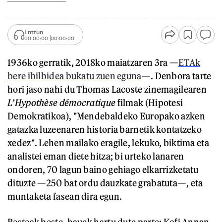
Entzun
00:00:00
00:00:00
1936ko gerratik, 2018ko maiatzaren 3ra —
ETAk
bere ibilbidea bukatu zuen eguna
—. Denbora tarte
hori jaso nahi du Thomas Lacoste zinemagilearen
L’Hypothèse démocratique
filmak (Hipotesi
Demokratikoa), "Mendebaldeko Europako azken
gatazka luzeenaren historia barnetik kontatzeko
xedez". Lehen mailako eragile, lekuko, biktima eta
analistei eman diete hitza; bi urteko lanaren
ondoren, 70 lagun baino gehiago elkarrizketatu
dituzte —250 bat ordu dauzkate grabatuta—, eta
muntaketa fasean dira egun.