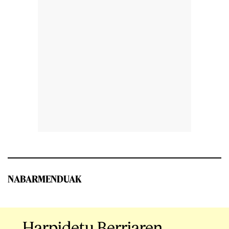
NABARMENDUAK
Harpidetu Berriaren