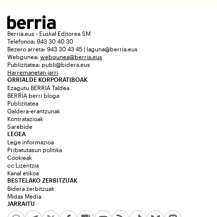
Berria.eus - Euskal Editorea SM
Telefonoa: 943 30 40 30
Bezero arreta: 943 30 43 45 | laguna@berria.eus
Webgunea:
webgunea@berria.eus
Publizitatea:
publi@bidera.eus
Harremanetan jarri
ORRIALDE KORPORATIBOAK
Ezagutu BERRIA Taldea
BERRIA berri bloga
Publizitatea
Galdera-erantzunak
Kontratazioak
Sarebide
LEGEA
Lege informazioa
Pribatutasun politika
Cookieak
cc Lizentzia
Kanal etikoa
BESTELAKO ZERBITZUAK
Bidera zerbitzuak
Midas Media
JARRAITU