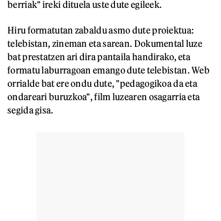
berriak" ireki dituela uste dute egileek.
Hiru formatutan zabaldu asmo dute proiektua:
telebistan, zineman eta sarean. Dokumental luze
bat prestatzen ari dira pantaila handirako, eta
formatu laburragoan emango dute telebistan. Web
orrialde bat ere ondu dute, "pedagogikoa da eta
ondareari buruzkoa", film luzearen osagarria eta
segida gisa.