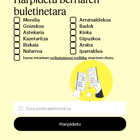
buletinetara
Mendia
Arratsaldekoa
Goizekoa
Badok
Astekaria
Kinka
Kazetaritza
Gipuzkoa
Bizkaia
Araba
Nafarroa
Iparraldea
Izena ematean
pribatutasun politika
onartzen duzu.