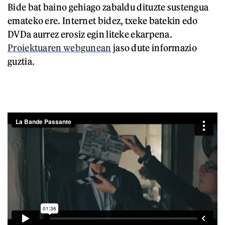
Bide bat baino gehiago zabaldu dituzte sustengua
emateko ere. Internet bidez, txeke batekin edo
DVDa aurrez erosiz egin liteke ekarpena.
Proiektuaren webgunean
jaso dute informazio
guztia.