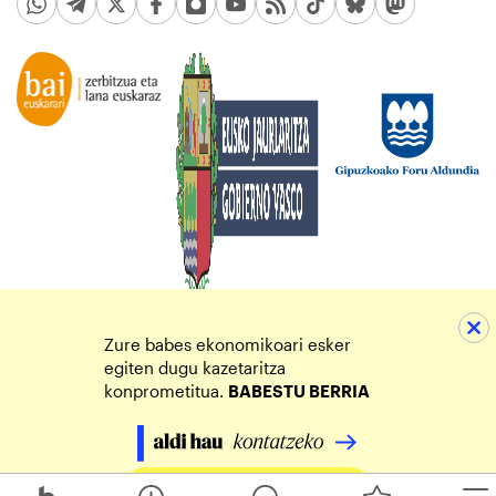
Zure babes ekonomikoari esker
egiten dugu kazetaritza
konprometitua.
BABESTU BERRIA
Egin zure ekarpena