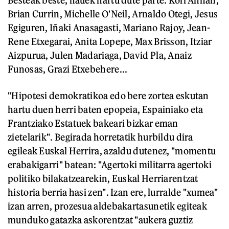
Besteak beste, hauek hartu dute parte: Kofi Annan,
Brian Currin, Michelle O'Neil, Arnaldo Otegi, Jesus
Egiguren, Iñaki Anasagasti, Mariano Rajoy, Jean-
Rene Etxegarai, Anita Lopepe, Max Brisson, Itziar
Aizpurua, Julen Madariaga, David Pla, Anaiz
Funosas, Grazi Etxebehere...
"Hipotesi demokratikoa edo bere zortea eskutan
hartu duen herri baten epopeia, Espainiako eta
Frantziako Estatuek bakeari bizkar eman
zietelarik". Begirada horretatik hurbildu dira
egileak Euskal Herrira, azaldu dutenez, "momentu
erabakigarri" batean: "Agertoki militarra agertoki
politiko bilakatzearekin, Euskal Herriarentzat
historia berria hasi zen". Izan ere, lurralde "xumea"
izan arren, prozesua aldebakartasunetik egiteak
munduko gatazka askorentzat "aukera guztiz