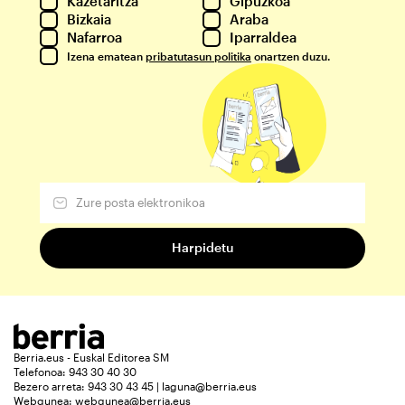
Kazetaritza
Gipuzkoa
Bizkaia
Araba
Nafarroa
Iparraldea
Izena ematean
pribatutasun politika
onartzen duzu.
Berria.eus - Euskal Editorea SM
Telefonoa: 943 30 40 30
Bezero arreta: 943 30 43 45 | laguna@berria.eus
Webgunea:
webgunea@berria.eus