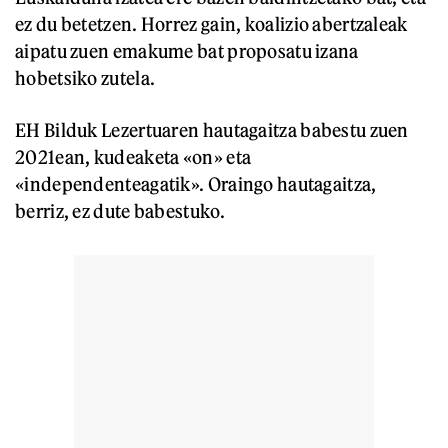
ez du betetzen. Horrez gain, koalizio abertzaleak
aipatu zuen emakume bat proposatu izana
hobetsiko zutela.
EH Bilduk Lezertuaren hautagaitza babestu zuen
2021ean, kudeaketa «on» eta
«independenteagatik». Oraingo hautagaitza,
berriz, ez dute babestuko.