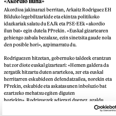
«Akordio iluna»
Akordioa jakinarazi berritan, Arkaitz Rodriguez EH
Bilduko legebiltzarkide eta ekintza politikoko
idazkariak salatu du EAJk eta PSE-EEk «akordio
ilun bat» egin dutela PPrekin. «Euskal gizartearen
gehiengo zabala bezalaxe, ezin sinetsita gaude nola
den posible hori», azpimarratu du.
Rodriguezen hitzetan, gobernuko taldeek erantzun
bat zor diote euskal gizarteari: «Hemen galdera da
zergatik hitzartu duten arartekoa, zer eta euskal
herritarren eskubideen defendatzailea, norekin eta
PPrekin, eskubide eta askatasunen inboluzio bat
ezartzeko mehatxu egiten diguten
horiekin». Rodriguezek adierazi duenez, azaldu
beharko dute, halaber, «zeren truke» hitzartu
duten arartekoa.