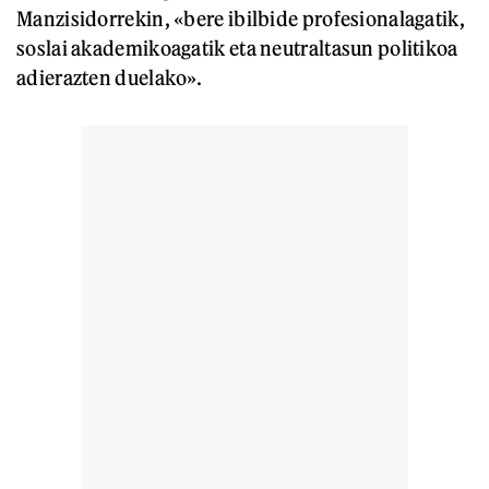
Manzisidorrekin, «bere ibilbide profesionalagatik,
soslai akademikoagatik eta neutraltasun politikoa
adierazten duelako».