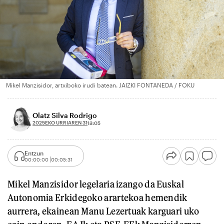
Mikel Manzisidor, artxiboko irudi batean. JAIZKI FONTANEDA / FOKU
Olatz Silva Rodrigo
2025EKO URRIAREN 31
13:05
Entzun
00:00:00
00:05:31
Mikel Manzisidor legelaria izango da Euskal
Autonomia Erkidegoko arartekoa hemendik
aurrera, ekainean Manu Lezertuak karguari uko