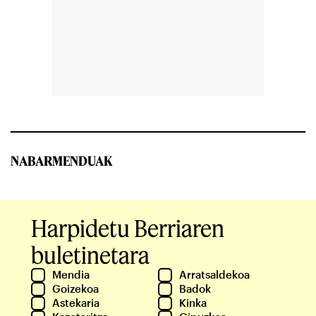
NABARMENDUAK
Harpidetu Berriaren
buletinetara
Mendia
Arratsaldekoa
Goizekoa
Badok
Astekaria
Kinka