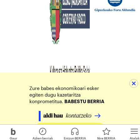
Zure babes ekonomikoari esker
egiten dugu kazetaritza
konprometitua.
BABESTU BERRIA
Egin zure ekarpena
Gaur
Azken berriak
Entzun BERRIA
Nire BERRIA
Atalak