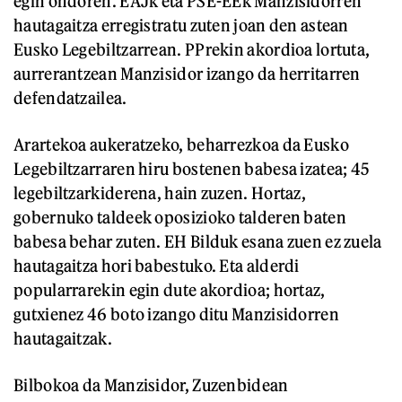
egin ondoren. EAJk eta PSE-EEk Manzisidorren
hautagaitza erregistratu zuten joan den astean
Eusko Legebiltzarrean. PPrekin akordioa lortuta,
aurrerantzean Manzisidor izango da herritarren
defendatzailea.
Arartekoa aukeratzeko, beharrezkoa da Eusko
Legebiltzarraren hiru bostenen babesa izatea; 45
legebiltzarkiderena, hain zuzen. Hortaz,
gobernuko taldeek oposizioko talderen baten
babesa behar zuten. EH Bilduk esana zuen ez zuela
hautagaitza hori babestuko. Eta alderdi
popularrarekin egin dute akordioa; hortaz,
gutxienez 46 boto izango ditu Manzisidorren
hautagaitzak.
Bilbokoa da Manzisidor, Zuzenbidean