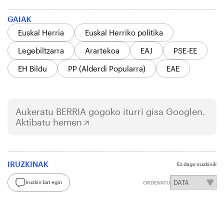
GAIAK
Euskal Herria
Euskal Herriko politika
Legebiltzarra
Arartekoa
EAJ
PSE-EE
EH Bildu
PP (Alderdi Popularra)
EAE
Aukeratu
BERRIA
gogoko iturri gisa Googlen.
Aktibatu hemen
IRUZKINAK
Ez dago iruzkinik
Iruzkin bat egin
ORDENATU