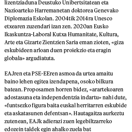
lizentziaduna Deustuko Unibertsitatean eta
Nazioarteko Harremanetan doktorea Genevako
Diplomazia Eskolan. 2004tik 2014ra Unesco
etxearen zuzendari izan zen. 2020an Eusko
Ikaskuntza-Laboral Kutxa Humanitate, Kultura,
Arte eta Gizarte Zientzien Saria eman zioten, «giza
eskubideen arloan duen proiekzio eta eragin
globala» argudiatuta.
EAJren eta PSE-EEren asmoa da urtea amaitu
baino lehen egitea izendapena, osoko bilkura
batean. Proposamen horren bidez, «arartekoaren
adostasuna eta independentzia indartu» nahi dute,
«funtsezko figura baita euskal herritarren eskubide
eta askatasunen defentsan». Hautagaitza aurkeztu
zutenean, EAJk adierazi zuen legebiltzarreko
edozein taldek egin ahalko zuela bat