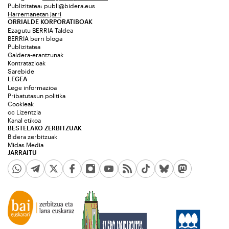
Publizitatea:
publi@bidera.eus
Harremanetan jarri
ORRIALDE KORPORATIBOAK
Ezagutu BERRIA Taldea
BERRIA berri bloga
Publizitatea
Galdera-erantzunak
Kontratazioak
Sarebide
LEGEA
Lege informazioa
Pribatutasun politika
Cookieak
cc Lizentzia
Kanal etikoa
BESTELAKO ZERBITZUAK
Bidera zerbitzuak
Midas Media
JARRAITU