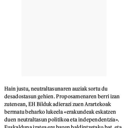
Hain justu, neutraltasunaren auziak sortu du
desadostasun gehien. Proposamenaren berri izan
zutenean, EH Bilduk adierazi zuen Arartekoak
bermatu beharko lukeela «erakundeak eskatzen
duen neutraltasun politikoa eta independentzia».
Euskalduna izatea ere bazen baldintzetako bat, eta