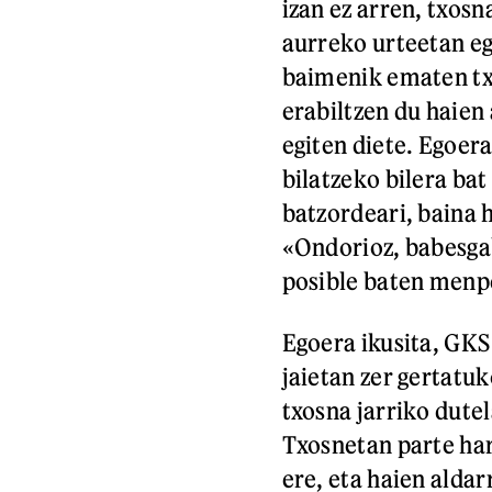
izan ez arren, txos
aurreko urteetan eg
baimenik ematen tx
erabiltzen du haien
egiten diete. Egoera
bilatzeko bilera bat
batzordeari, baina h
«Ondorioz, babesgab
posible baten menpe
Egoera ikusita, GKS
jaietan zer gertatuk
txosna jarriko dutel
Txosnetan parte har
ere, eta haien alda