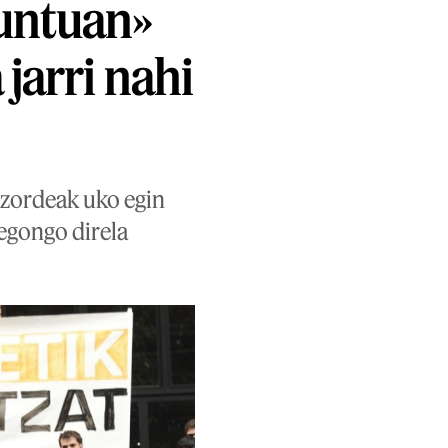
puntuan»
jarri nahi
tzordeak uko egin
 egongo direla