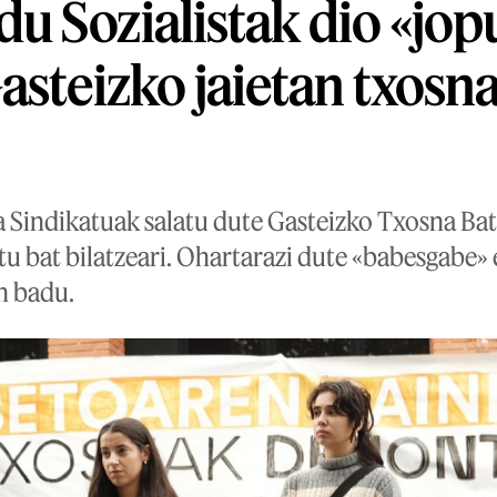
 Sozialistak dio «jo
steizko jaietan txosna 
a Sindikatuak salatu dute Gasteizko Txosna Ba
tu bat bilatzeari. Ohartarazi dute «babesgabe»
n badu.