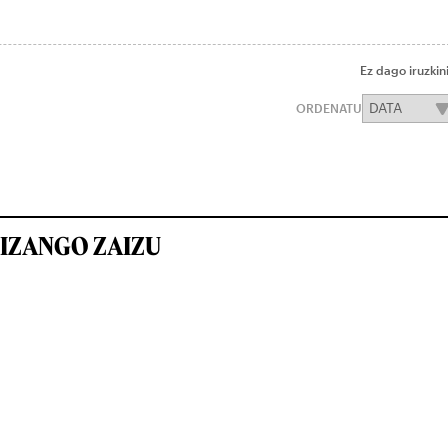
Ez dago iruzkin
ORDENATU
IZANGO ZAIZU