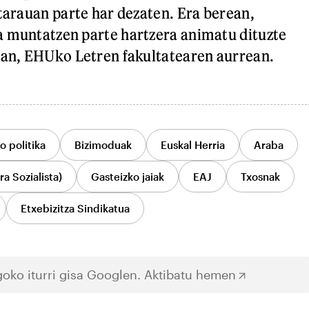
itarauan parte har dezaten. Era berean,
a muntatzen parte hartzera animatu dituzte
tan, EHUko Letren fakultatearen aurrean.
o politika
Bizimoduak
Euskal Herria
Araba
a Sozialista)
Gasteizko jaiak
EAJ
Txosnak
Etxebizitza Sindikatua
oko iturri gisa Googlen.
Aktibatu hemen