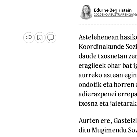
Edurne Begiristain
2025EKO ABUZTUAREN 2A
16
Astelehenean hasiko
Koordinakunde Sozia
daude txosnetan zer
eragileek ohar bat 
aurreko astean egin
ondotik eta horren 
adierazpenei errepa
txosna eta jaietara
Aurten ere, Gasteiz
ditu Mugimendu Sozi