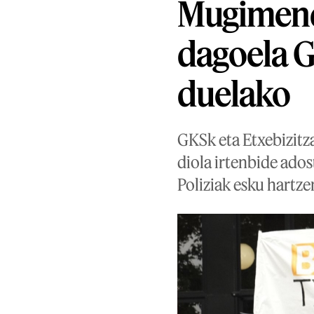
Mugimendu
dagoela Ga
duelako
GKSk eta Etxebizitz
diola irtenbide ados
Poliziak esku hartze