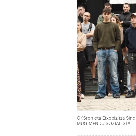
GKSren eta Etxebizitza Sind
MUGIMENDU SOZIALISTA