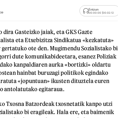
Entzun
:39
00:00:00
00:02:12
 dira Gasteizko jaiak, eta GKS Gazte
lista eta Etxebizitza Sindikatua «kezkatuta»
 gertatuko ote den. Mugimendu Sozialistako bi
igorri dute komunikabideetara, esanez Poliziak
dako kanpaldiaren aurka «bortizki» oldartu
ostean hainbat buruzagi politikok egindako
ratuta «jopuntuan» ikusten dituztela euren
ko antolatutako egitaraua.
ko Txosna Batzordeak txosnetatik kanpo utzi
alistako bi eragileak. Hala ere, eta baimenik