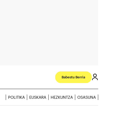
Babestu Berria
POLITIKA
EUSKARA
HEZKUNTZA
OSASUNA