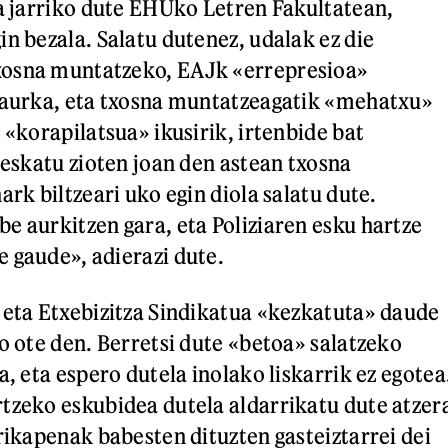
na jarriko dute EHUko Letren Fakultatean,
in bezala. Salatu dutenez, udalak ez die
osna muntatzeko, EAJk «errepresioa»
 aurka, eta txosna muntatzeagatik «mehatxu»
 «korapilatsua» ikusirik, irtenbide bat
 eskatu zioten joan den astean txosna
ark biltzeari uko egin diola salatu dute.
e aurkitzen gara, eta Poliziaren esku hartze
 gaude», adierazi dute.
 eta Etxebizitza Sindikatua «kezkatuta» daude
o ote den. Berretsi dute «betoa» salatzeko
a, eta espero dutela inolako liskarrik ez egotea
tzeko eskubidea dutela aldarrikatu dute atzer
rrikapenak babesten dituzten gasteiztarrei dei