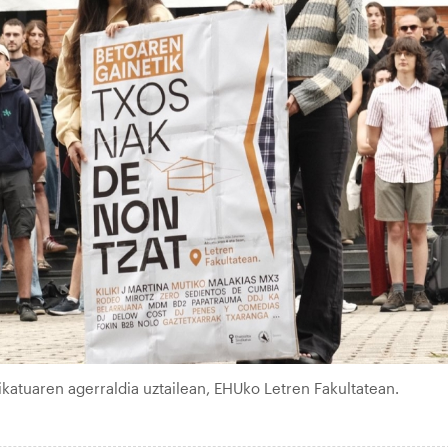
ikatuaren agerraldia uztailean, EHUko Letren Fakultatean.