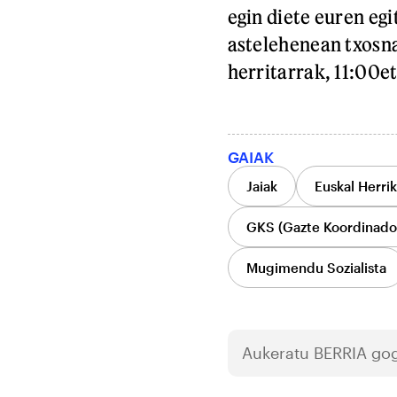
egin diete euren eg
astelehenean txosn
herritarrak, 11:00e
GAIAK
Jaiak
Euskal Herrik
GKS (Gazte Koordinador
Mugimendu Sozialista
Aukeratu
BERRIA
gog