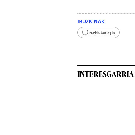
IRUZKINAK
Iruzkin bat egin
INTERESGARRIA 