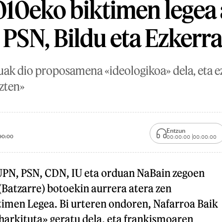
10eko biktimen legea 
 PSN, Bildu eta Ezkerr
k dio proposamena «ideologikoa» dela, eta ez
izten»
Entzun
00:00
00:00:00
00:00:00
UPN, PSN, CDN, IU eta orduan NaBain zegoen
(Batzarre) botoekin aurrera atera zen
imen Legea. Bi urteren ondoren, Nafarroa Baik
aharkituta» geratu dela, eta frankismoaren