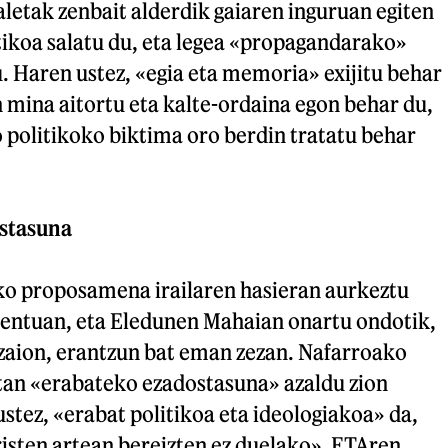
letak zenbait alderdik gaiaren inguruan egiten
tikoa salatu du, eta legea «propagandarako»
du. Haren ustez, «egia eta memoria» exijitu behar
n mina aitortu eta kalte-ordaina egon behar du,
 politikoko biktima oro berdin tratatu behar
stasuna
eko proposamena irailaren hasieran aurkeztu
entuan, eta Eledunen Mahaian onartu ondotik,
tzaion, erantzun bat eman zezan. Nafarroako
an «erabateko ezadostasuna» azaldu zion
stez, «erabat politikoa eta ideologiakoa» da,
isten artean bereizten ez duelako». ETAren