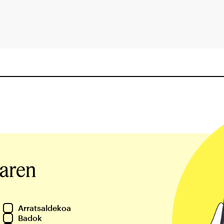
iaren
Arratsaldekoa
Badok