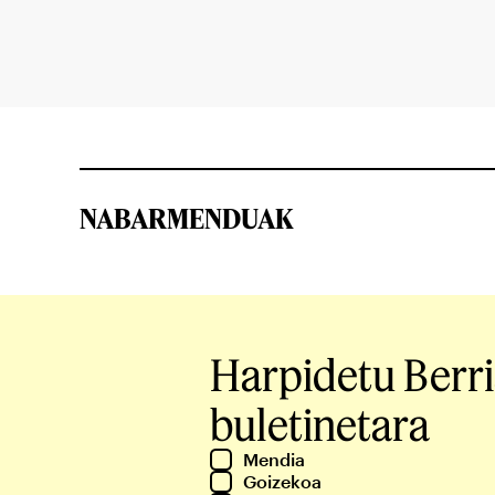
NABARMENDUAK
Harpidetu Berr
buletinetara
Mendia
Goizekoa