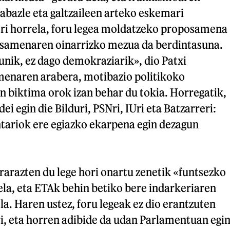
rabazle eta galtzaileen arteko eskemari
ori horrela, foru legea moldatzeko proposamena
osamenaren oinarrizko mezua da berdintasuna.
nik, ez dago demokraziarik», dio Patxi
enaren arabera, motibazio politikoko
n biktima orok izan behar du tokia. Horregatik,
dei egin die Bilduri, PSNri, IUri eta Batzarreri:
ariok ere egiazko ekarpena egin dezagun
razten du lege hori onartu zenetik «funtsezko
ela, eta ETAk behin betiko bere indarkeriaren
la. Haren ustez, foru legeak ez dio erantzuten
i, eta horren adibide da udan Parlamentuan egi