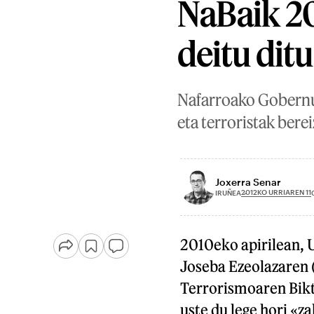
NaBaik 20
deitu ditu
Nafarroako Gobernua
eta terroristak bere
Joxerra Senar
2012KO URRIAREN 11
IRUÑEA
2010eko apirilean, 
Joseba Ezeolazaren 
Terrorismoaren Bikt
uste du lege hori «z