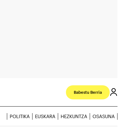
Babestu Berria
POLITIKA
EUSKARA
HEZKUNTZA
OSASUNA