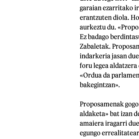
garaian ezarritako i
erantzuten diola. H
aurkeztu du. «Prop
Ez badago berdintasu
Zabaletak. Proposam
indarkeria jasan due
foru legea aldatzera 
«Ordua da parlament
bakegintzan».
Proposamenak gogora
aldaketa» bat izan d
amaiera iragarri due
egungo errealitatear