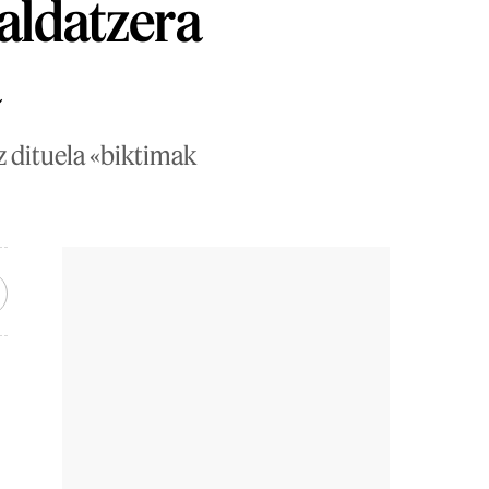
aldatzera
a
 dituela «biktimak