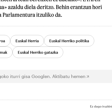
» azaldu diela deritzo. Behin erantzun hori
 Parlamentura itzuliko da.
roa
Euskal Herria
Euskal Herriko politika
imak
Euskal Herriko gatazka
oko iturri gisa Googlen.
Aktibatu hemen
Ez dago iruzkin