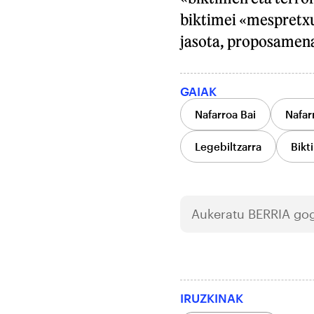
biktimei «mespretxua
jasota, proposamena
GAIAK
Nafarroa Bai
Nafar
Legebiltzarra
Bikt
Aukeratu
BERRIA
gog
IRUZKINAK