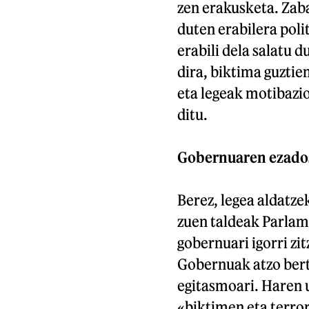
zen erakusketa. Zaba
duten erabilera poli
erabili dela salatu 
dira, biktima guztie
eta legeak motibazio
ditu.
Gobernuaren ezado
Berez, legea aldatz
zuen taldeak Parlam
gobernuari igorri zi
Gobernuak atzo bert
egitasmoari. Haren u
«biktimen eta terror