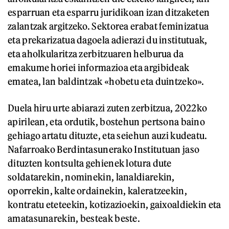
esparruan eta esparru juridikoan izan ditzaketen
zalantzak argitzeko. Sektorea erabat feminizatua
eta prekarizatua dagoela adierazi du institutuak,
eta aholkularitza zerbitzuaren helburua da
emakume horiei informazioa eta argibideak
ematea, lan baldintzak «hobetu eta duintzeko».
Duela hiru urte abiarazi zuten zerbitzua, 2022ko
apirilean, eta ordutik, bostehun pertsona baino
gehiago artatu dituzte, eta seiehun auzi kudeatu.
Nafarroako Berdintasunerako Institutuan jaso
dituzten kontsulta gehienek lotura dute
soldatarekin, nominekin, lanaldiarekin,
oporrekin, kalte ordainekin, kaleratzeekin,
kontratu eteteekin, kotizazioekin, gaixoaldiekin eta
amatasunarekin, besteak beste.