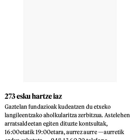
273 esku hartze iaz
Gaztelan fundazioak kudeatzen du etxeko
langileentzako aholkularitza zerbitzua. Astelehen
arratsaldeetan egiten dituzte kontsultak,
16:00etatik 19:00etara, aurrez aurre —aurretik