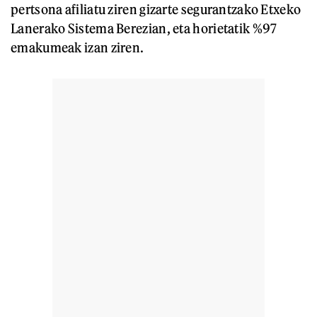
pertsona afiliatu ziren gizarte segurantzako Etxeko
Lanerako Sistema Berezian, eta horietatik %97
emakumeak izan ziren.