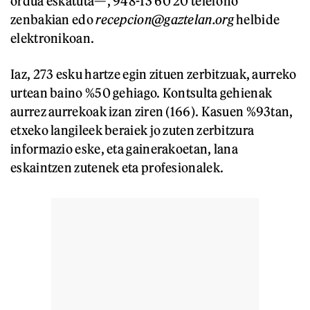
ordua eskatuta—, 948-13 60 20 telefono
zenbakian edo
recepcion@gaztelan.org
helbide
elektronikoan.
Iaz, 273 esku hartze egin zituen zerbitzuak, aurreko
urtean baino %50 gehiago. Kontsulta gehienak
aurrez aurrekoak izan ziren (166). Kasuen %93tan,
etxeko langileek beraiek jo zuten zerbitzura
informazio eske, eta gainerakoetan, lana
eskaintzen zutenek eta profesionalek.