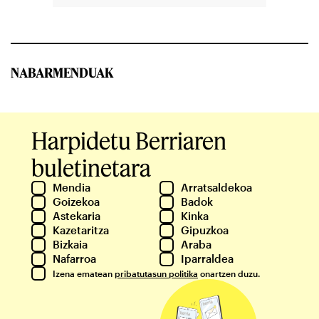
NABARMENDUAK
Harpidetu Berriaren
buletinetara
Mendia
Arratsaldekoa
Goizekoa
Badok
Astekaria
Kinka
Kazetaritza
Gipuzkoa
Bizkaia
Araba
Nafarroa
Iparraldea
Izena ematean
pribatutasun politika
onartzen duzu.