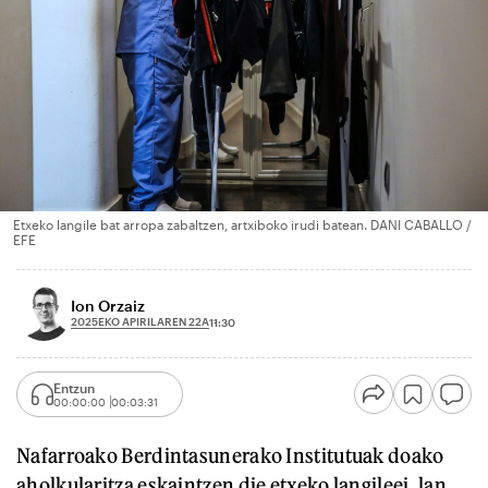
Etxeko langile bat arropa zabaltzen, artxiboko irudi batean. DANI CABALLO /
EFE
Ion Orzaiz
2025EKO APIRILAREN 22A
11:30
Entzun
00:00:00
00:03:31
Nafarroako Berdintasunerako Institutuak doako
aholkularitza eskaintzen die etxeko langileei, lan