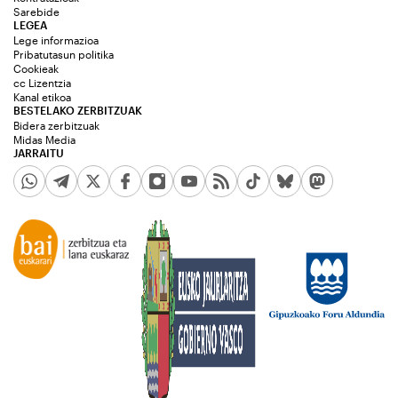
Sarebide
LEGEA
Lege informazioa
Pribatutasun politika
Cookieak
cc Lizentzia
Kanal etikoa
BESTELAKO ZERBITZUAK
Bidera zerbitzuak
Midas Media
JARRAITU