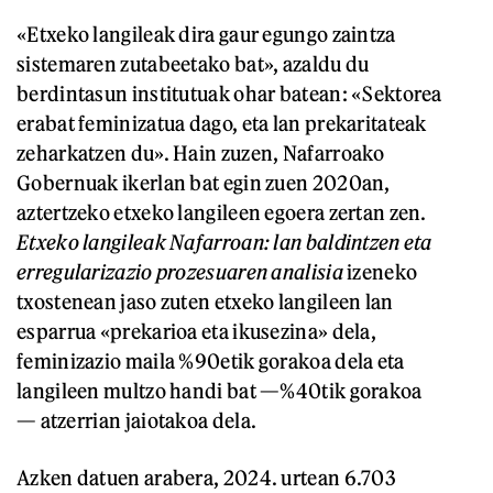
«Etxeko langileak dira gaur egungo zaintza
sistemaren zutabeetako bat», azaldu du
berdintasun institutuak ohar batean: «Sektorea
erabat feminizatua dago, eta lan prekaritateak
zeharkatzen du». Hain zuzen, Nafarroako
Gobernuak ikerlan bat egin zuen 2020an,
aztertzeko etxeko langileen egoera zertan zen.
Etxeko langileak Nafarroan: lan baldintzen eta
erregularizazio prozesuaren analisia
izeneko
txostenean jaso zuten etxeko langileen lan
esparrua «prekarioa eta ikusezina» dela,
feminizazio maila %90etik gorakoa dela eta
langileen multzo handi bat —%40tik gorakoa
— atzerrian jaiotakoa dela.
Azken datuen arabera, 2024. urtean 6.703