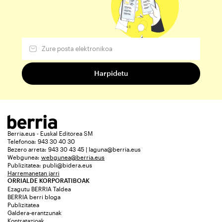
Berria.eus - Euskal Editorea SM
Telefonoa: 943 30 40 30
Bezero arreta: 943 30 43 45 | laguna@berria.eus
Webgunea:
webgunea@berria.eus
Publizitatea:
publi@bidera.eus
Harremanetan jarri
ORRIALDE KORPORATIBOAK
Ezagutu BERRIA Taldea
BERRIA berri bloga
Publizitatea
Galdera-erantzunak
Kontratazioak