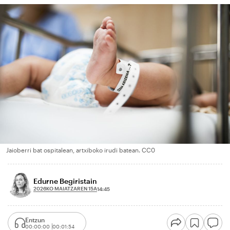
Jaioberri bat ospitalean, artxiboko irudi batean. CC0
Edurne Begiristain
2026KO MAIATZAREN 15A
14:45
Entzun
00:00:00
00:01:54