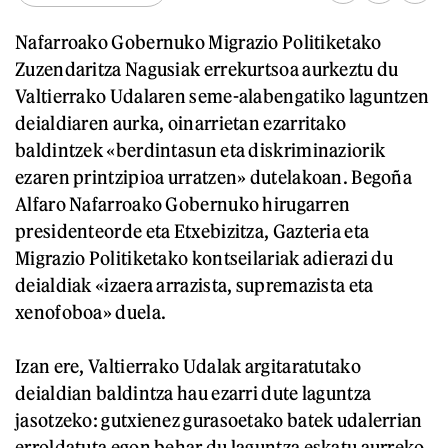
Nafarroako Gobernuko Migrazio Politiketako
Zuzendaritza Nagusiak errekurtsoa aurkeztu du
Valtierrako Udalaren seme-alabengatiko laguntzen
deialdiaren aurka, oinarrietan ezarritako
baldintzek «berdintasun eta diskriminaziorik
ezaren printzipioa urratzen» dutelakoan. Begoña
Alfaro Nafarroako Gobernuko hirugarren
presidenteorde eta Etxebizitza, Gazteria eta
Migrazio Politiketako kontseilariak adierazi du
deialdiak «izaera arrazista, supremazista eta
xenofoboa» duela.
Izan ere, Valtierrako Udalak argitaratutako
deialdian baldintza hau ezarri dute laguntza
jasotzeko: gutxienez gurasoetako batek udalerrian
erroldatuta egon behar du laguntza eskatu aurreko