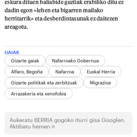
eskura dituen baliabide guztiak erabiliko ditu ez
dadin egon «lehen eta bigarren mailako
herritarrik» eta desberdintasunak ez daitezen
areagotu.
GAIAK
Gizarte gaiak
Nafarroako Gobernua
Alfaro, Begoña
Nafarroa
Euskal Herria
Gizarte politikak eta zerbitzuak
Migrazioa
Arrazakeria eta xenofobia
Aukeratu
BERRIA
gogoko iturri gisa Googlen.
Aktibatu hemen