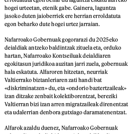
hogei urteetan, etenik gabe. Gainera, laguntza
jasoko duten jaioberriek ere herrian erroldatuta
egon beharko dute hogei urtez jarraian.
Nafarroako Gobernuak gogorarazi du 2025eko
deialdiak antzeko baldintzak zituela eta, orduko
hartan, Nafarroako Kontseiluak deialdiaren
egokitasun juridikoa auzitan jarri zuela, gobernuak
hala eskatuta. Alfaroren hitzetan, neurriak
Valtierrako biztanleriaren zati handi bat
«diskriminatzen» du, eta «ondorio baztertzaileak»
izan ditzake zenbait kolektiborentzat, bereziki
Valtierran bizi izan arren migratzaileak direnentzat
eta udalerrian denbora gutxiago daramatenentzat.
Alfarok azaldu duenez, Nafarroako Gobernuak