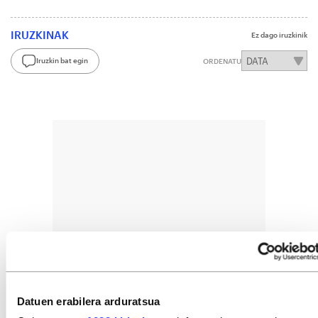
IRUZKINAK
Ez dago iruzkinik
Iruzkin bat egin
ORDENATU
Datuen erabilera arduratsua