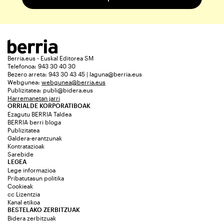
Berria.eus - Euskal Editorea SM
Telefonoa: 943 30 40 30
Bezero arreta: 943 30 43 45 | laguna@berria.eus
Webgunea:
webgunea@berria.eus
Publizitatea:
publi@bidera.eus
Harremanetan jarri
ORRIALDE KORPORATIBOAK
Ezagutu BERRIA Taldea
BERRIA berri bloga
Publizitatea
Galdera-erantzunak
Kontratazioak
Sarebide
LEGEA
Lege informazioa
Pribatutasun politika
Cookieak
cc Lizentzia
Kanal etikoa
BESTELAKO ZERBITZUAK
Bidera zerbitzuak