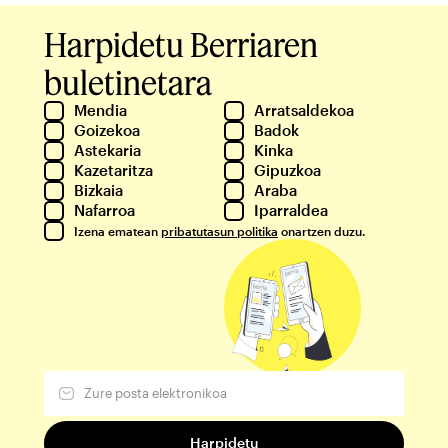
Harpidetu Berriaren
buletinetara
Mendia
Arratsaldekoa
Goizekoa
Badok
Astekaria
Kinka
Kazetaritza
Gipuzkoa
Bizkaia
Araba
Nafarroa
Iparraldea
Izena ematean
pribatutasun politika
onartzen duzu.