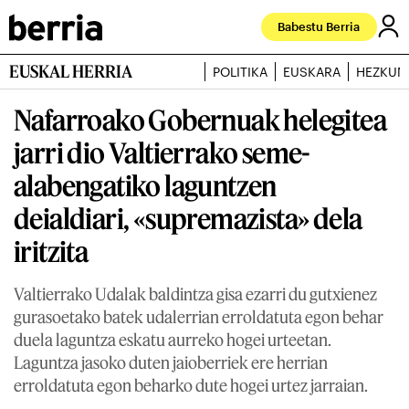
Babestu Berria
EUSKAL HERRIA
POLITIKA
EUSKARA
HEZKUN
Nafarroako Gobernuak helegitea
jarri dio Valtierrako seme-
alabengatiko laguntzen
deialdiari, «supremazista» dela
iritzita
Valtierrako Udalak baldintza gisa ezarri du gutxienez
gurasoetako batek udalerrian erroldatuta egon behar
duela laguntza eskatu aurreko hogei urteetan.
Laguntza jasoko duten jaioberriek ere herrian
erroldatuta egon beharko dute hogei urtez jarraian.