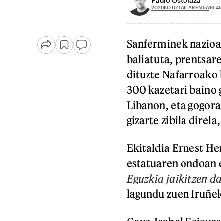
Paulo Ostolaza
2026KO UZTAILAREN 5A
16:4
Sanferminek nazioar
baliatuta, prentsar
dituzte Nafarroako 
300 kazetari baino g
Libanon, eta gogora
gizarte zibila direl
Ekitaldia Ernest He
estatuaren ondoan e
Eguzkia jaikitzen d
lagundu zuen Iruñe