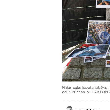
Nafarroako kazetariek Gazan
gaur, Iruñean. VILLAR LOPEZ