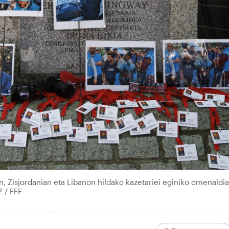
, Zisjordanian eta Libanon hildako kazetariei eginiko omenaldia
 / EFE