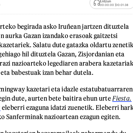
Entzun
5
00:00:00
00:01:38
teko begirada asko Iruñean jartzen dituztela
en aurka Gazan izandako erasoak gaitzetsi
kazetariek. Salatu dute gatazka oldartu zeneti
ehiago hil dituztela Gazan, Zisjordanian eta
razi nazioarteko legediaren arabera kazetaria
a, eta babestuak izan behar dutela.
mingway kazetari eta idazle estatubatuarraren
gin dute, aurten bete baitira ehun urte
Fiesta.
a
eleberri ezaguna idatzi zuenetik. Eleberri har
ko Sanferminak nazioartean ezagun egiten.