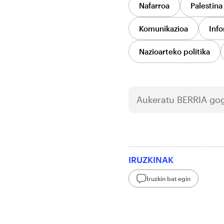
Nafarroa
Palestina
Komunikazioa
Info
Nazioarteko politika
Aukeratu
BERRIA
gog
IRUZKINAK
Iruzkin bat egin