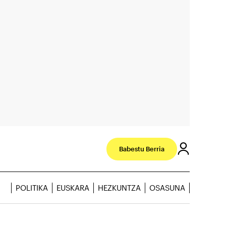
Babestu Berria
POLITIKA
EUSKARA
HEZKUNTZA
OSASUNA