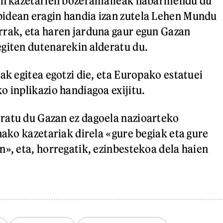
ren kazetarien bozeramaileak nabarmendu du
idean eragin handia izan zutela Lehen Mundu
rak, eta haren jarduna gaur egun Gazan
giten dutenarekin alderatu du.
ak egitea egotzi die, eta Europako estatuei
o inplikazio handiagoa exijitu.
ratu du Gazan ez dagoela nazioarteko
nako kazetariak direla «gure begiak eta gure
n», eta, horregatik, ezinbestekoa dela haien