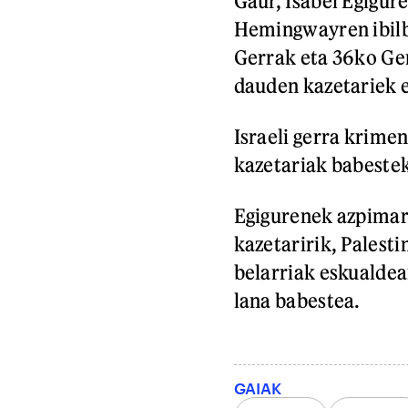
Gaur, Isabel Egigu
Hemingwayren ibilb
Gerrak eta 36ko Ger
dauden kazetariek e
Israeli gerra krimen
kazetariak babestek
Egigurenek azpimar
kazetaririk, Palesti
belarriak eskualdea
lana babestea.
GAIAK