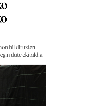
ko
ko
non hil dituzten
gin dute ekitaldia.