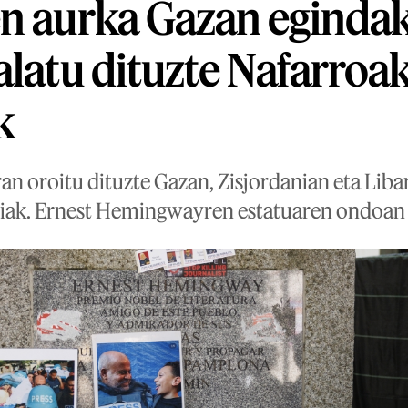
en aurka Gazan eginda
alatu dituzte Nafarroa
k
n oroitu dituzte Gazan, Zisjordanian eta Liba
iak. Ernest Hemingwayren estatuaren ondoan e