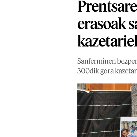
Prentsar
erasoak s
kazetarie
Sanferminen bezpera
300dik gora kazetar