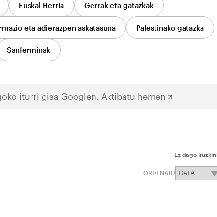
Euskal Herria
Gerrak eta gatazkak
rmazio eta adierazpen askatasuna
Palestinako gatazka
Sanferminak
oko iturri gisa Googlen.
Aktibatu hemen
Ez dago iruzkin
ORDENATU