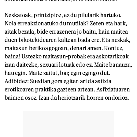
Neskatoak, printzipioz, ez du pilularik hartuko.
Nola erreakzionatuko du mutilak? Zeren eta hark,
aitak bezala, bide errazenera jo baitu, hain maitea
duen bikotekidearen kaltean bada ere. Eta neskak,
maitasun betikoa gogoan, denari amen. Kontuz,
baina! Ustezko maitasun-probak era askotarikoak
izan daitezke, sexuari lotuak edo ez. Maite banauzu,
hau egin. Maite zaitut, bai; egin egingo dut.
Adibidez: Suedian gora egiten ari da asfixia
erotikoaren praktika gazteen artean. Asfixiatuaren
baimen osoz. Izan da heriotzarik horren ondorioz.