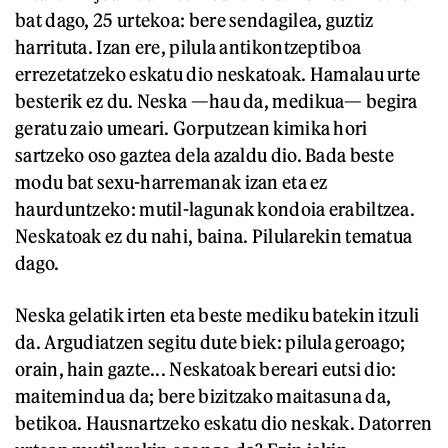
bat dago, 25 urtekoa: bere sendagilea, guztiz
harrituta. Izan ere, pilula antikontzeptiboa
errezetatzeko eskatu dio neskatoak. Hamalau urte
besterik ez du. Neska —hau da, medikua— begira
geratu zaio umeari. Gorputzean kimika hori
sartzeko oso gaztea dela azaldu dio. Bada beste
modu bat sexu-harremanak izan eta ez
haurduntzeko: mutil-lagunak kondoia erabiltzea.
Neskatoak ez du nahi, baina. Pilularekin tematua
dago.
Neska gelatik irten eta beste mediku batekin itzuli
da. Argudiatzen segitu dute biek: pilula geroago;
orain, hain gazte... Neskatoak bereari eutsi dio:
maitemindua da; bere bizitzako maitasuna da,
betikoa. Hausnartzeko eskatu dio neskak. Datorren