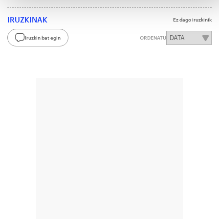
IRUZKINAK
Ez dago iruzkinik
Iruzkin bat egin
ORDENATU