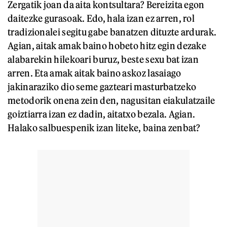
Zergatik joan da aita kontsultara? Bereizita egon
daitezke gurasoak. Edo, hala izan ez arren, rol
tradizionalei segitu gabe banatzen dituzte ardurak.
Agian, aitak amak baino hobeto hitz egin dezake
alabarekin hilekoari buruz, beste sexu bat izan
arren. Eta amak aitak baino askoz lasaiago
jakinaraziko dio seme gazteari masturbatzeko
metodorik onena zein den, nagusitan eiakulatzaile
goiztiarra izan ez dadin, aitatxo bezala. Agian.
Halako salbuespenik izan liteke, baina zenbat?