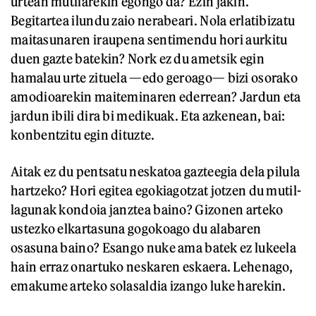
urtean mutilarekin egongo da? Ezin jakin.
Begitartea ilundu zaio nerabeari. Nola erlatibizatu
maitasunaren iraupena sentimendu hori aurkitu
duen gazte batekin? Nork ez du ametsik egin
hamalau urte zituela —edo geroago— bizi osorako
amodioarekin maiteminaren ederrean? Jardun eta
jardun ibili dira bi medikuak. Eta azkenean, bai:
konbentzitu egin dituzte.
Aitak ez du pentsatu neskatoa gazteegia dela pilula
hartzeko? Hori egitea egokiagotzat jotzen du mutil-
lagunak kondoia janztea baino? Gizonen arteko
ustezko elkartasuna gogokoago du alabaren
osasuna baino? Esango nuke ama batek ez lukeela
hain erraz onartuko neskaren eskaera. Lehenago,
emakume arteko solasaldia izango luke harekin.