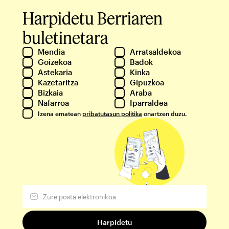
Harpidetu Berriaren
buletinetara
Mendia
Arratsaldekoa
Goizekoa
Badok
Astekaria
Kinka
Kazetaritza
Gipuzkoa
Bizkaia
Araba
Nafarroa
Iparraldea
Izena ematean
pribatutasun politika
onartzen duzu.