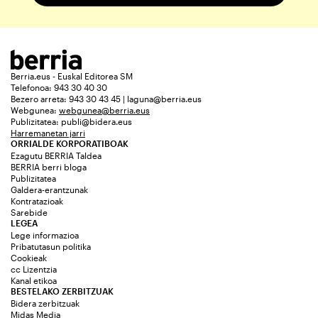
Berria.eus - Euskal Editorea SM
Telefonoa: 943 30 40 30
Bezero arreta: 943 30 43 45 | laguna@berria.eus
Webgunea:
webgunea@berria.eus
Publizitatea:
publi@bidera.eus
Harremanetan jarri
ORRIALDE KORPORATIBOAK
Ezagutu BERRIA Taldea
BERRIA berri bloga
Publizitatea
Galdera-erantzunak
Kontratazioak
Sarebide
LEGEA
Lege informazioa
Pribatutasun politika
Cookieak
cc Lizentzia
Kanal etikoa
BESTELAKO ZERBITZUAK
Bidera zerbitzuak
Midas Media