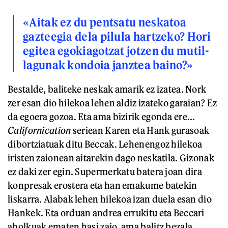
«Aitak ez du pentsatu neskatoa
gazteegia dela pilula hartzeko? Hori
egitea egokiagotzat jotzen du mutil-
lagunak kondoia janztea baino?»
Bestalde, baliteke neskak amarik ez izatea. Nork
zer esan dio hilekoa lehen aldiz izateko garaian? Ez
da egoera gozoa. Eta ama bizirik egonda ere...
Californication
seriean Karen eta Hank gurasoak
dibortziatuak ditu Beccak. Lehenengoz hilekoa
iristen zaionean aitarekin dago neskatila. Gizonak
ez daki zer egin. Supermerkatu batera joan dira
konpresak erostera eta han emakume batekin
liskarra. Alabak lehen hilekoa izan duela esan dio
Hankek. Eta orduan andrea errukitu eta Beccari
aholkuak ematen hasi zaio, ama balitz bezala.