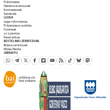
Publizitatea
Galdera-erantzunak
Kontratazioak
Sarebide
LEGEA
Lege informazioa
Pribatutasun politika
Cookieak
cc Lizentzia
Kanal etikoa
BESTELAKO ZERBITZUAK
Bidera zerbitzuak
Midas Media
JARRAITU