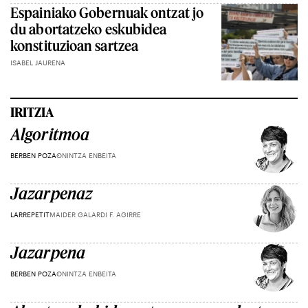
Espainiako Gobernuak ontzat jo
du abortatzeko eskubidea
konstituzioan sartzea
ISABEL JAURENA
IRITZIA
Algoritmoa
BERBEN POZA
ONINTZA ENBEITA
Jazarpenaz
LARREPETIT
MAIDER GALARDI F. AGIRRE
Jazarpena
BERBEN POZA
ONINTZA ENBEITA