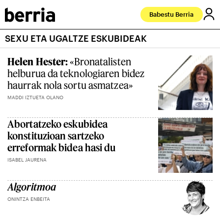
Babestu Berria
SEXU ETA UGALTZE ESKUBIDEAK
Helen Hester:
«Bronatalisten
helburua da teknologiaren bidez
haurrak nola sortu asmatzea»
MADDI IZTUETA OLANO
Abortatzeko eskubidea
konstituzioan sartzeko
erreformak bidea hasi du
ISABEL JAURENA
Algoritmoa
ONINTZA ENBEITA