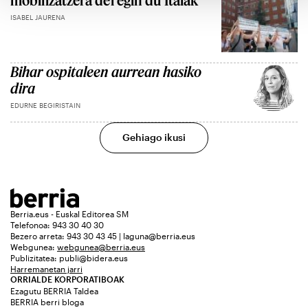
mobilizatzera dei egin du Itaiak
ISABEL JAURENA
Bihar ospitaleen aurrean hasiko
dira
EDURNE BEGIRISTAIN
Gehiago ikusi
Berria.eus - Euskal Editorea SM
Telefonoa: 943 30 40 30
Bezero arreta: 943 30 43 45 | laguna@berria.eus
Webgunea:
webgunea@berria.eus
Publizitatea:
publi@bidera.eus
Harremanetan jarri
ORRIALDE KORPORATIBOAK
Ezagutu BERRIA Taldea
BERRIA berri bloga