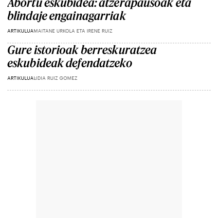
Abortu eskubidea: atzerapausoak eta
blindaje engainagarriak
ARTIKULUA
MAITANE URKOLA ETA IRENE RUIZ
Gure istorioak berreskuratzea
eskubideak defendatzeko
ARTIKULUA
LIDIA RUIZ GOMEZ