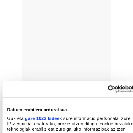
Datuen erabilera arduratsua
Guk eta
gure 1022 kideek
sure informacio pertsonala, zure
IP zenbakia, esaterako, prozesatzen ditugu, cookie bezalak
teknologiak erabiliz eta zure gailuko informazioak azitzen