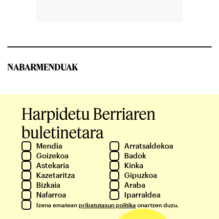
NABARMENDUAK
Harpidetu Berriaren
buletinetara
Mendia
Arratsaldekoa
Goizekoa
Badok
Astekaria
Kinka
Kazetaritza
Gipuzkoa
Bizkaia
Araba
Nafarroa
Iparraldea
Izena ematean
pribatutasun politika
onartzen duzu.