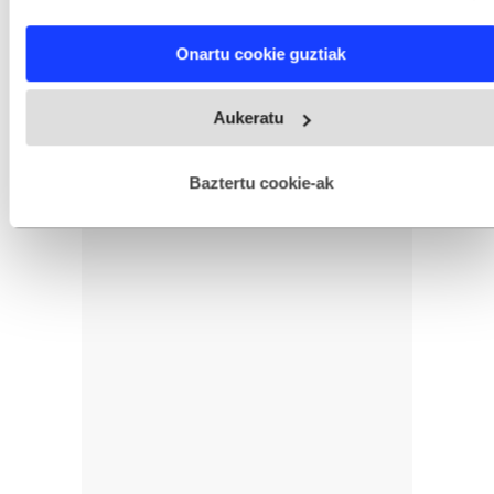
characteristics (fingerprinting)
Find out more about how your personal data is processed
Onartu cookie guztiak
and set your preferences in the
details section
.
Webgune honek cookie propioak eta hirugarrenen cookie-
Aukeratu
fitxategiak erabiltzen ditu. Zure esperientzia eta zerbitzuak
hobetzeko asmoz, cookie teknologiaz baliatzen gara. Ohar
hau onartuz gero, teknologia hori erabiltzeko baimen
esplizitua ematen diguzu.
Gehiago irakurri
Baztertu cookie-ak