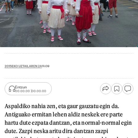
2015EKO UZTAILAREN 2A
11:09
Entzun
00:00:00
00:00:00
Aspaldiko nahia zen, eta gaur gauzatu egin da.
Antiguako ermitan lehen aldiz neskek ere parte
hartu dute ezpata dantzan, eta normal-normal egin
dute. Zazpi neska aritu dira dantzan zazpi