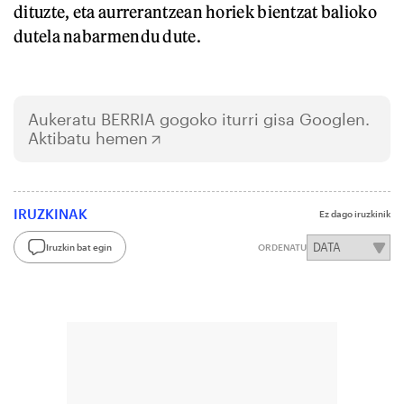
dituzte, eta aurrerantzean horiek bientzat balioko
dutela nabarmendu dute.
Aukeratu
BERRIA
gogoko iturri gisa Googlen.
Aktibatu hemen
IRUZKINAK
Ez dago iruzkinik
Iruzkin bat egin
ORDENATU