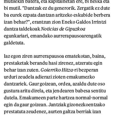
mutilekin batera, eta kapitainetan ere, bi neska eta
bi mutil. "Dantzak ez du generorik. Zergatik ez dute
ba eurek ezpata dantzan aritzeko eskubide berbera
izan behar?", erantzun zion Eneko Galdos Irrintzi
dantza taldekoak
Noticias de Gipuzkoa
egunkariari, emandako aurrerapausoarengatik
galdetuta.
Iaz egon ziren aurrerapausoa ematekotan, baina,
prestaketak berandu hasi zirenez, atzeratu egin
behar izan zuten.
Goierriko Hitza-
ri bezperan
urduri zeudela adierazi zioten emakumezko
dantzariek. Gaur goizean, ordea, azaldu dute oso
gustura aritu direla, eta jendearen babesa sentitu
dutela. Emakumeen parte hartzea normal-normal
egin da gaur goizean. Jantziak gizonezkoentzako
prestatuta zeudenez, aurten galtza berriak izan