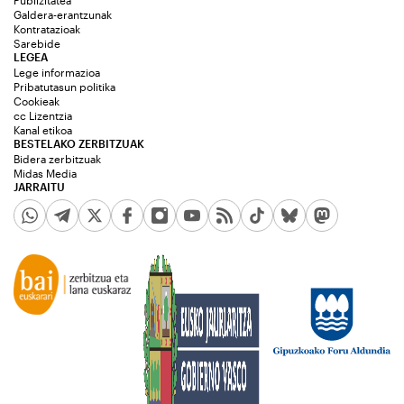
Publizitatea
Galdera-erantzunak
Kontratazioak
Sarebide
LEGEA
Lege informazioa
Pribatutasun politika
Cookieak
cc Lizentzia
Kanal etikoa
BESTELAKO ZERBITZUAK
Bidera zerbitzuak
Midas Media
JARRAITU