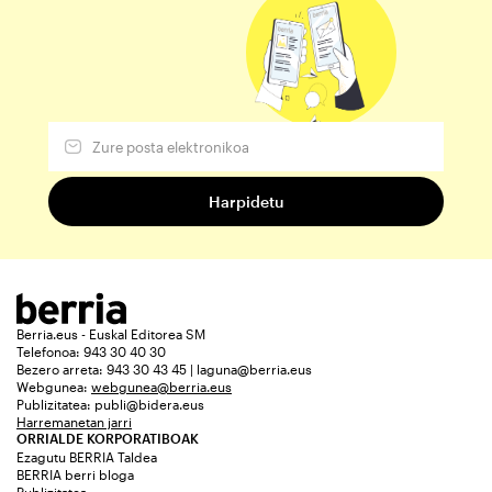
Berria.eus - Euskal Editorea SM
Telefonoa: 943 30 40 30
Bezero arreta: 943 30 43 45 | laguna@berria.eus
Webgunea:
webgunea@berria.eus
Publizitatea:
publi@bidera.eus
Harremanetan jarri
ORRIALDE KORPORATIBOAK
Ezagutu BERRIA Taldea
BERRIA berri bloga