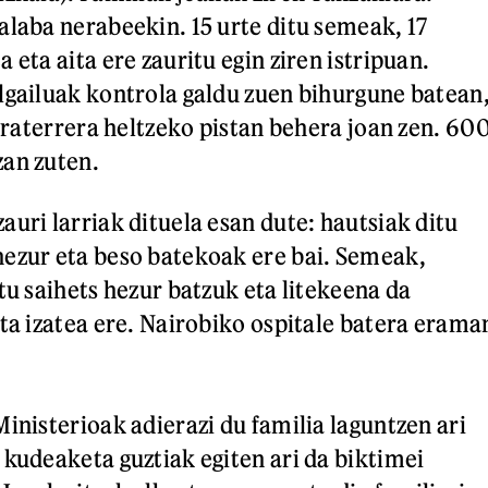
alaba nerabeekin. 15 urte ditu semeak, 17
 eta aita ere zauritu egin ziren istripuan.
lgailuak kontrola galdu zuen bihurgune batean
 kraterrera heltzeko pistan behera joan zen. 60
zan zuten.
uri larriak dituela esan dute: hautsiak ditu
ezur eta beso batekoak ere bai. Semeak,
tu saihets hezur batzuk eta litekeena da
uta izatea ere. Nairobiko ospitale batera erama
inisterioak adierazi du familia laguntzen ari
 kudeaketa guztiak egiten ari da biktimei