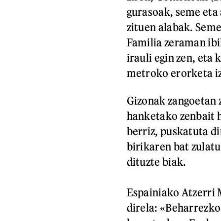
gurasoak, seme eta 
zituen alabak. Semea
Familia zeraman ibi
irauli egin zen, eta
metroko erorketa i
Gizonak zangoetan za
hanketako zenbait h
berriz, puskatuta di
birikaren bat zulat
dituzte biak.
Espainiako Atzerri M
direla: «Beharrezko