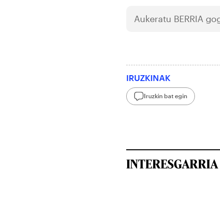
Aukeratu
BERRIA
gog
IRUZKINAK
Iruzkin bat egin
INTERESGARRIA 