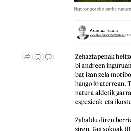
Ngorongoroko parke natural
Arantxa Iraola
2024KO ABUZTUAREN 6A
11:
Zehaztapenak heltze
bi andreen inguruan.
bat izan zela motib
hango kraterrean. T
natura aldetik garr
espezieak-eta ikuste
Zabaldu diren berri
ziren, Getxokoak (B