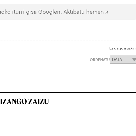
oko iturri gisa Googlen.
Aktibatu hemen
Ez dago iruzkin
ORDENATU
IZANGO ZAIZU