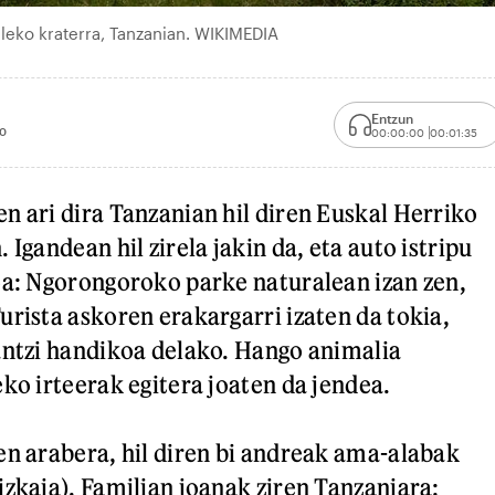
eko kraterra, Tanzanian. WIKIMEDIA
Entzun
00
00:00:00
00:01:35
n ari dira Tanzanian hil diren Euskal Herriko
 Igandean hil zirela jakin da, eta auto istripu
oa: Ngorongoroko parke naturalean izan zen,
urista askoren erakargarri izaten da tokia,
antzi handikoa delako. Hango animalia
ko irteerak egitera joaten da jendea.
en arabera, hil diren bi andreak ama-alabak
izkaia). Familian joanak ziren Tanzaniara: