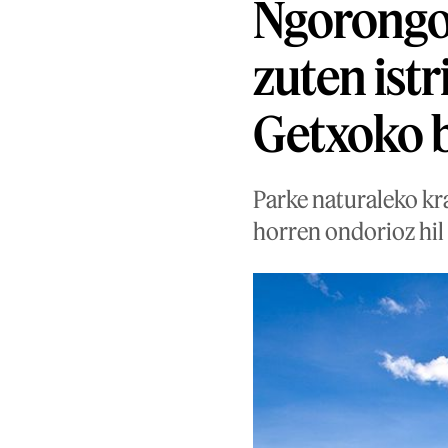
Ngorongo
zuten ist
Getxoko 
Parke naturaleko kra
horren ondorioz hil