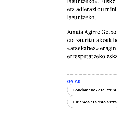
laguntzeko». Eusko 
eta adierazi du mini
laguntzeko.
Amaia Agirre Getxo
eta zauritutakoak b
«atsekabea» eragin 
errespetatzeko eska
GAIAK
Hondamenak eta istrip
Turismoa eta ostalaritza