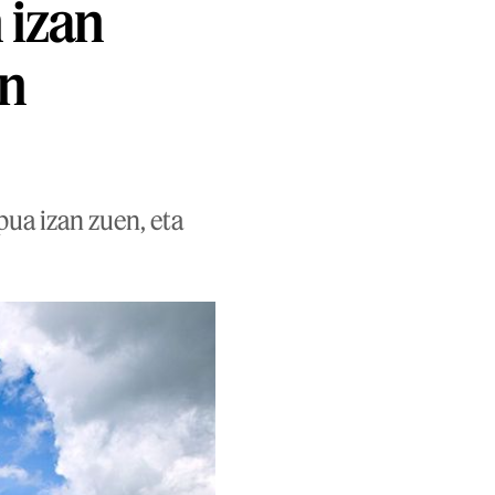
 izan
en
pua izan zuen, eta