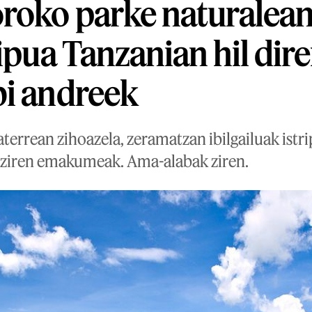
roko parke naturalean
ripua Tanzanian hil dir
bi andreek
terrean zihoazela, zeramatzan ibilgailuak istri
 ziren emakumeak. Ama-alabak ziren.