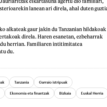
Jaurlaritzak elkartasuna agertu dio familiari,
sterioarekin lanean ari direla, ahal duten guzti
ko alkateak gaur jakin du Tanzanian hildakoak
ertakoak direla. Haren esanetan, ezbeharrak
du herrian. Familiaren intitimitatea
tu du.
uak
Tanzania
Garraio istripuak
Ekonomia eta finantzak
Bizkaia
Euskal Herria