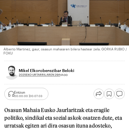
Alberto Martinez, gaur, osasun mahaiaren bilera hastear zela. GORKA RUBIO /
FOKU
Mikel Elkoroberezibar Beloki
2025EKO URTARRILAREN 29A
17:00
Entzun
00:00:00
00:07:03
Osasun Mahaia Eusko Jaurlaritzak eta eragile
politiko, sindikal eta sozial askok osatzen dute, eta
urratsak egiten ari dira osasun ituna adosteko,