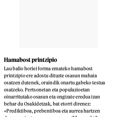
Hamabost printzipio
Lau balio horiei forma emateko hamabost
printzipio ere adostu dituzte osasun mahaia
osatzen dutenek, oraindik onartu gabeko testua
osatzeko. Pertsonetan eta populazioetan
oinarritutako osasun eta ongizate eredua izan
behar du Osakidetzak, bat etorri direnez:
«Prediktiboa, prebentiboa eta aurrea hartzen