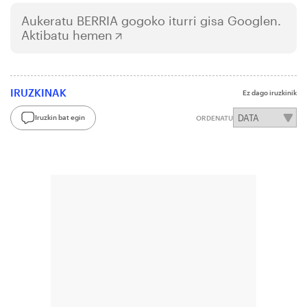
Aukeratu
BERRIA
gogoko iturri gisa Googlen.
Aktibatu hemen
IRUZKINAK
Ez dago iruzkinik
Iruzkin bat egin
ORDENATU