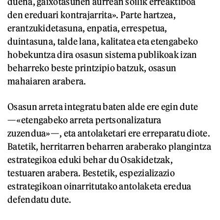
duena, gaixotasunen aurrean soilik erreaktiboa
den ereduari kontrajarrita». Parte hartzea,
erantzukidetasuna, enpatia, errespetua,
duintasuna, talde lana, kalitatea eta etengabeko
hobekuntza dira osasun sistema publikoak izan
beharreko beste printzipio batzuk, osasun
mahaiaren arabera.
Osasun arreta integratu baten alde ere egin dute
—«etengabeko arreta pertsonalizatura
zuzendua»—, eta antolaketari ere erreparatu diote.
Batetik, herritarren beharren araberako plangintza
estrategikoa eduki behar du Osakidetzak,
testuaren arabera. Bestetik, espezializazio
estrategikoan oinarritutako antolaketa eredua
defendatu dute.