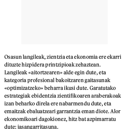
Osasun langileak, zientzia eta ekonomia ere ekarri
dituzte hizpidera printzipioak zehaztean.
Langileak «aitortzearen» alde egin dute, eta
kategoria profesional bakoitzaren gaitasunak
«optimizatzeko» beharra ikusi dute. Garatutako
estrategiak ebidentzia zientifikoaren araberakoak
izan beharko direla ere nabarmendu dute, eta
emaitzak ebaluatzeari garrantzia eman diote. Alor
ekonomikoari dagokionez, hitz bat azpimarratu
dute: jasangarritasuna.