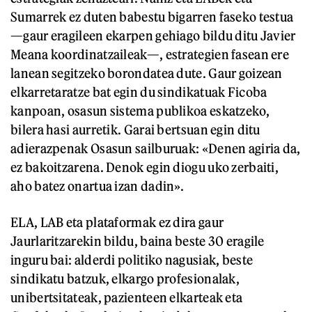
Sumarrek ez duten babestu bigarren faseko testua
—gaur eragileen ekarpen gehiago bildu ditu Javier
Meana koordinatzaileak—, estrategien fasean ere
lanean segitzeko borondatea dute. Gaur goizean
elkarretaratze bat egin du sindikatuak Ficoba
kanpoan, osasun sistema publikoa eskatzeko,
bilera hasi aurretik. Garai bertsuan egin ditu
adierazpenak Osasun sailburuak: «Denen agiria da,
ez bakoitzarena. Denok egin diogu uko zerbaiti,
aho batez onartua izan dadin».
ELA, LAB eta plataformak ez dira gaur
Jaurlaritzarekin bildu, baina beste 30 eragile
inguru bai: alderdi politiko nagusiak, beste
sindikatu batzuk, elkargo profesionalak,
unibertsitateak, pazienteen elkarteak eta