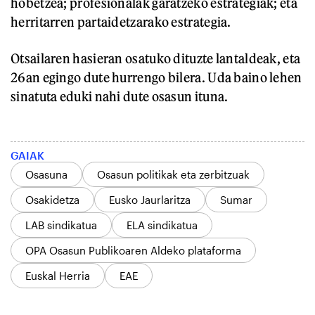
hobetzea; profesionalak garatzeko estrategiak; eta
herritarren partaidetzarako estrategia.
Otsailaren hasieran osatuko dituzte lantaldeak, eta
26an egingo dute hurrengo bilera. Uda baino lehen
sinatuta eduki nahi dute osasun ituna.
GAIAK
Osasuna
Osasun politikak eta zerbitzuak
Osakidetza
Eusko Jaurlaritza
Sumar
LAB sindikatua
ELA sindikatua
OPA Osasun Publikoaren Aldeko plataforma
Euskal Herria
EAE