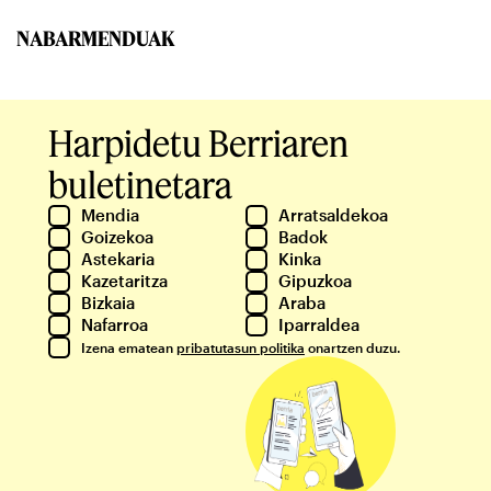
NABARMENDUAK
Harpidetu Berriaren
buletinetara
Mendia
Arratsaldekoa
Goizekoa
Badok
Astekaria
Kinka
Kazetaritza
Gipuzkoa
Bizkaia
Araba
Nafarroa
Iparraldea
Izena ematean
pribatutasun politika
onartzen duzu.