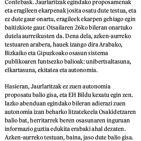
Confebask. Jaurlaritzak egindako proposamenak
eta eragileen ekarpenak josita osatu dute testua, eta
ez dute gaur onartu, eragileek ekarpen gehiago egin
baitizkiote gaur. Otsailaren 26ko bileran onartuko
dutela aurreikusten da. Dena dela, azken-aurreko
testuaren arabera, hauek izango dira Arabako,
Bizkaiko eta Gipuzkoako osasun sistema
publikoaren funtsezko balioak: unibertsaltasuna,
elkartasuna, ekitatea eta autonomia.
Hasieran, Jaurlaritzak ez zuen autonomia
proposatu balio gisa, eta EH Bildu kexatu egin zen.
Iazko abenduan egindako bileran adierazi zuen
autonomia izan beharko litzatekeela Osakidetzaren
balio bat, herritarrek beren osasunaren inguruan
informazio guztia edukita erabaki ahal dezaten.
Azken-aurreko testuan, baina, jaso dute balio gisa.