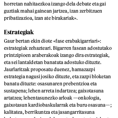
horretan nahitaezkoa izango dela debate eta gai
guztiak mahai gainean jartzea, izan zerbitzuen
pribatizazioa, izan ate birakariak».
Estrategiak
Gaur bertan ekin diote «fase erabakigarriari»:
estrategiak zehazteari. Bigarren fasean adostutako
printzipioen araberakoak izango dira estrategiak,
eta sei lantaldetan banatuta adostuko dituzte.
Jaurlaritzak proposatu duenez, hamazazpi
estrategia nagusi josiko dituzte, eta zazpi bloketan
banatu dituzte: osasunaren prebentzioa eta
sustapena; lehen arreta indartzea; gaixotasuna
artatzea; lehentasunezko arloak —onkologia,
gaixotasun kardiobaskularrak eta buru osasuna—;
kalitatea, berrikuntza eta jasangarritasuna