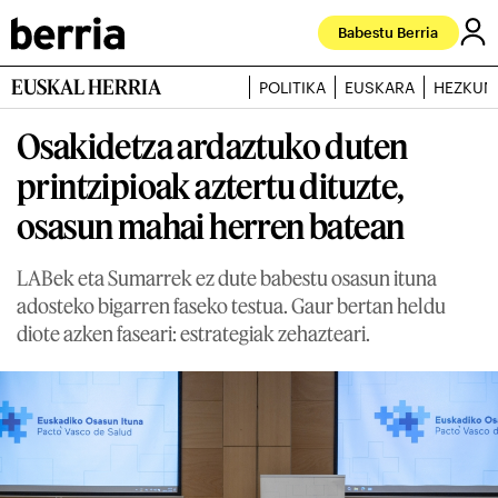
Babestu Berria
EUSKAL HERRIA
POLITIKA
EUSKARA
HEZKUN
Osakidetza ardaztuko duten
printzipioak aztertu dituzte,
osasun mahai herren batean
LABek eta Sumarrek ez dute babestu osasun ituna
adosteko bigarren faseko testua. Gaur bertan heldu
diote azken faseari: estrategiak zehazteari.