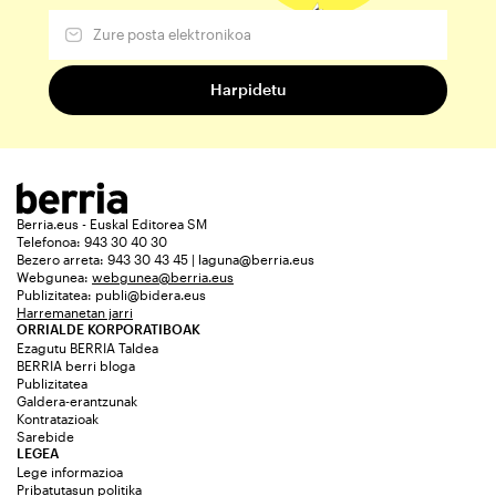
Berria.eus - Euskal Editorea SM
Telefonoa: 943 30 40 30
Bezero arreta: 943 30 43 45 | laguna@berria.eus
Webgunea:
webgunea@berria.eus
Publizitatea:
publi@bidera.eus
Harremanetan jarri
ORRIALDE KORPORATIBOAK
Ezagutu BERRIA Taldea
BERRIA berri bloga
Publizitatea
Galdera-erantzunak
Kontratazioak
Sarebide
LEGEA
Lege informazioa
Pribatutasun politika