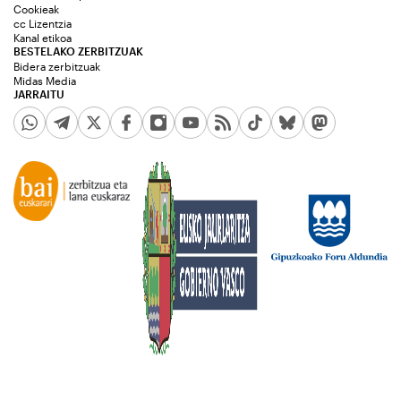
Cookieak
cc Lizentzia
Kanal etikoa
BESTELAKO ZERBITZUAK
Bidera zerbitzuak
Midas Media
JARRAITU