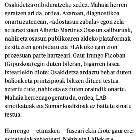
Osakidetza onbideratzeko xedez. Mahaia herren
geratzen ari da, ordea. Azaroan, diagnostikoa
onartu zutenean, «adostasun zabala» egon zela
adierazi zuen Alberto Martinez Osasun sailburuak,
nahiz eta osasun publikoaren aldeko plataformak
ez zituzten gonbidatu eta ELAk uko egin zion
prozesuan parte hartzeari. Gaur Irungo Ficoban
(Gipuzkoa) egin duten bileran, bigarren fasea
ixteari ekin diote: Osakidetza ardaztu behar duten
balioak eta printzipioak biltzen dituen testua
aztertu dute, nahiz eta ez duten oraindik onartu.
Mahaia herrenago geratu da, ordea, LAB
sindikatuak eta Sumar koalizioak ez baitute sinatu
testua.
Hurrengo —eta azken— faseari ekin diote gaur ere:
estrategiak zehazteari. Nahiz eta LABek eta