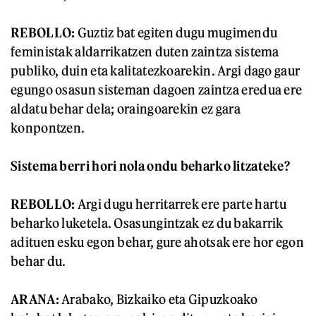
REBOLLO:
Guztiz bat egiten dugu mugimendu
feministak aldarrikatzen duten zaintza sistema
publiko, duin eta kalitatezkoarekin. Argi dago gaur
egungo osasun sisteman dagoen zaintza eredua ere
aldatu behar dela; oraingoarekin ez gara
konpontzen.
Sistema berri hori nola ondu beharko litzateke?
REBOLLO
:
Argi dugu herritarrek ere parte hartu
beharko luketela. Osasungintzak ez du bakarrik
adituen esku egon behar, gure ahotsak ere hor egon
behar du.
ARANA:
Arabako, Bizkaiko eta Gipuzkoako