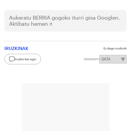
Aukeratu
BERRIA
gogoko iturri gisa Googlen.
Aktibatu hemen
IRUZKINAK
Ez dago iruzkinik
Iruzkin bat egin
ORDENATU