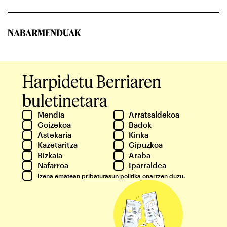
NABARMENDUAK
Harpidetu Berriaren
buletinetara
Mendia
Arratsaldekoa
Goizekoa
Badok
Astekaria
Kinka
Kazetaritza
Gipuzkoa
Bizkaia
Araba
Nafarroa
Iparraldea
Izena ematean
pribatutasun politika
onartzen duzu.