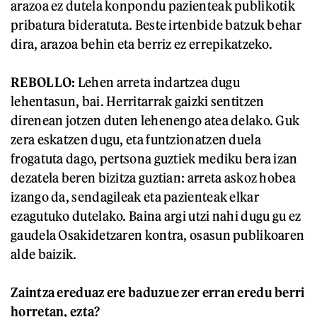
arazoa ez dutela konpondu pazienteak publikotik
pribatura bideratuta. Beste irtenbide batzuk behar
dira, arazoa behin eta berriz ez errepikatzeko.
REBOLLO
:
Lehen arreta indartzea dugu
lehentasun, bai. Herritarrak gaizki sentitzen
direnean jotzen duten lehenengo atea delako. Guk
zera eskatzen dugu, eta funtzionatzen duela
frogatuta dago, pertsona guztiek mediku bera izan
dezatela beren bizitza guztian: arreta askoz hobea
izango da, sendagileak eta pazienteak elkar
ezagutuko dutelako. Baina argi utzi nahi dugu gu ez
gaudela Osakidetzaren kontra, osasun publikoaren
alde baizik.
Zaintza ereduaz ere baduzue zer erran eredu berri
horretan, ezta?