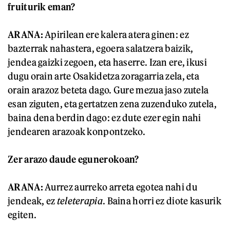
fruiturik eman?
ARANA:
Apirilean ere kalera atera ginen: ez
bazterrak nahastera, egoera salatzera baizik,
jendea gaizki zegoen, eta haserre. Izan ere, ikusi
dugu orain arte Osakidetza zoragarria zela, eta
orain arazoz beteta dago. Gure mezua jaso zutela
esan ziguten, eta gertatzen zena zuzenduko zutela,
baina dena berdin dago: ez dute ezer egin nahi
jendearen arazoak konpontzeko.
Zer arazo daude egunerokoan?
ARANA:
Aurrez aurreko arreta egotea nahi du
jendeak, ez
teleterapia
. Baina horri ez diote kasurik
egiten.