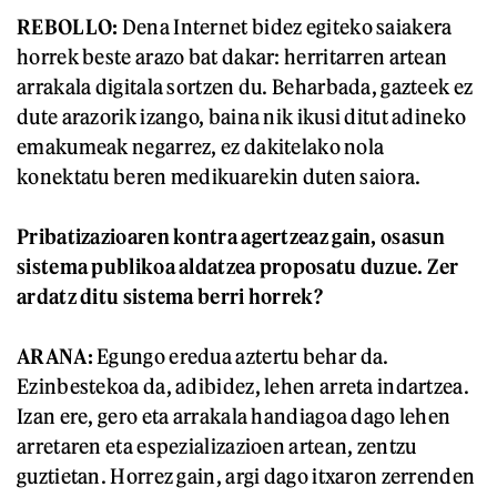
REBOLLO
:
Dena Internet bidez egiteko saiakera
horrek beste arazo bat dakar: herritarren artean
arrakala digitala sortzen du. Beharbada, gazteek ez
dute arazorik izango, baina nik ikusi ditut adineko
emakumeak negarrez, ez dakitelako nola
konektatu beren medikuarekin duten saiora.
Pribatizazioaren kontra agertzeaz gain, osasun
sistema publikoa aldatzea proposatu duzue. Zer
ardatz ditu sistema berri horrek?
ARANA:
Egungo eredua aztertu behar da.
Ezinbestekoa da, adibidez, lehen arreta indartzea.
Izan ere, gero eta arrakala handiagoa dago lehen
arretaren eta espezializazioen artean, zentzu
guztietan. Horrez gain, argi dago itxaron zerrenden