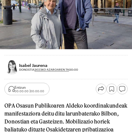
Isabel Jaurena
2023KO AZAROAREN 7A
DONOSTIA
00:00
Entzun
00:00:00
00:00:00
OPA Osasun Publikoaren Aldeko koordinakundeak
manifestaziora deitu ditu larunbaterako Bilbon,
Donostian eta Gasteizen. Mobilizazio horiek
baliatuko dituzte Osakidetzaren pribatizazioa