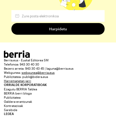
Berria.eus - Euskal Editorea SM
Telefonoa: 943 30 40 30
Bezero arreta: 943 30 43 45 | laguna@berria.eus
Webgunea:
webgunea@berria.eus
Publizitatea:
publi@bidera.eus
Harremanetan jarri
ORRIALDE KORPORATIBOAK
Ezagutu BERRIA Taldea
BERRIA berri bloga
Publizitatea
Galdera-erantzunak
Kontratazioak
Sarebide
LEGEA