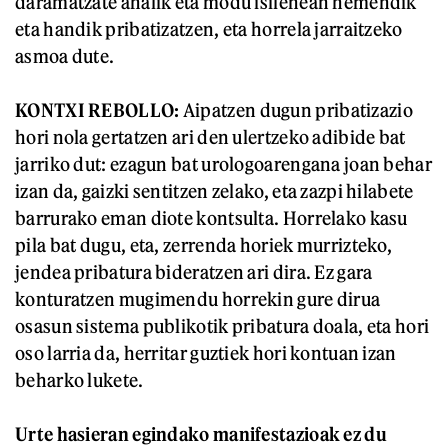
daramatzate ahalik eta modu isilenean hemendik
eta handik pribatizatzen, eta horrela jarraitzeko
asmoa dute.
KONTXI REBOLLO
:
Aipatzen dugun pribatizazio
hori nola gertatzen ari den ulertzeko adibide bat
jarriko dut: ezagun bat urologoarengana joan behar
izan da, gaizki sentitzen zelako, eta zazpi hilabete
barrurako eman diote kontsulta. Horrelako kasu
pila bat dugu, eta, zerrenda horiek murrizteko,
jendea pribatura bideratzen ari dira. Ez gara
konturatzen mugimendu horrekin gure dirua
osasun sistema publikotik pribatura doala, eta hori
oso larria da, herritar guztiek hori kontuan izan
beharko lukete.
Urte hasieran egindako manifestazioak ez du