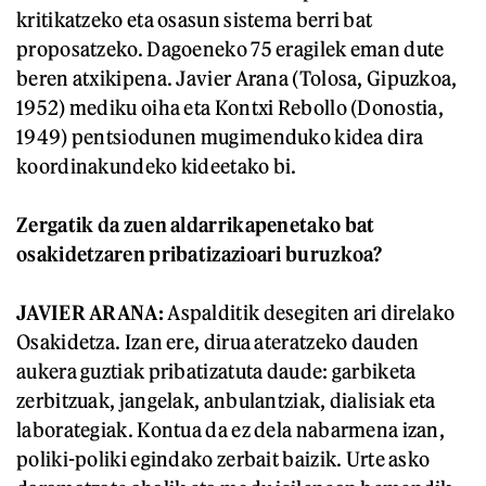
kritikatzeko eta osasun sistema berri bat
proposatzeko. Dagoeneko 75 eragilek eman dute
beren atxikipena. Javier Arana (Tolosa, Gipuzkoa,
1952) mediku oiha eta Kontxi Rebollo (Donostia,
1949) pentsiodunen mugimenduko kidea dira
koordinakundeko kideetako bi.
Zergatik da zuen aldarrikapenetako bat
osakidetzaren pribatizazioari buruzkoa?
JAVIER ARANA:
Aspalditik desegiten ari direlako
Osakidetza. Izan ere, dirua ateratzeko dauden
aukera guztiak pribatizatuta daude: garbiketa
zerbitzuak, jangelak, anbulantziak, dialisiak eta
laborategiak. Kontua da ez dela nabarmena izan,
poliki-poliki egindako zerbait baizik. Urte asko