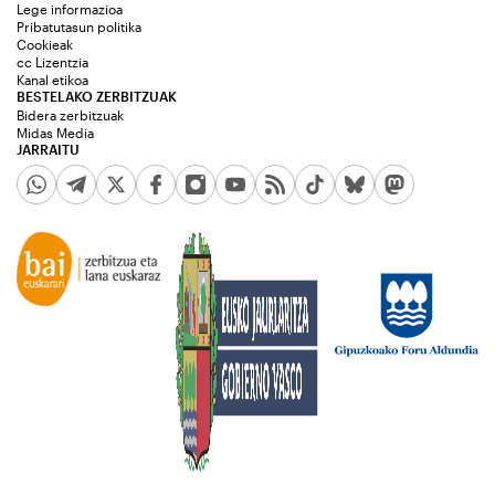
Lege informazioa
Pribatutasun politika
Cookieak
cc Lizentzia
Kanal etikoa
BESTELAKO ZERBITZUAK
Bidera zerbitzuak
Midas Media
JARRAITU