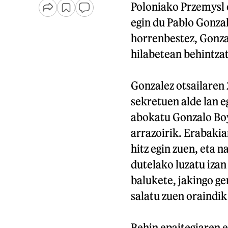
Poloniako Przemysl 
egin du Pablo Gonza
horrenbestez, Gonza
hilabetean behintzat
Gonzalez otsailaren 
sekretuen alde lan e
abokatu Gonzalo Boy
arrazoirik. Erabakia
hitz egin zuen, eta
dutelako luzatu izan
balukete, jakingo ge
salatu zuen oraindik 
Behin epaitegiaren e