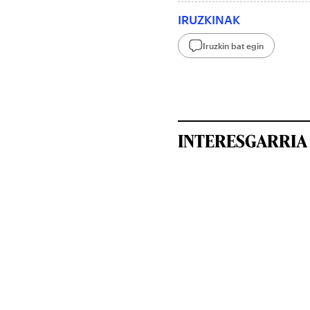
IRUZKINAK
Iruzkin bat egin
INTERESGARRIA 