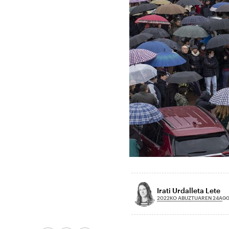
Irati Urdalleta Lete
2022KO ABUZTUAREN 24A
00