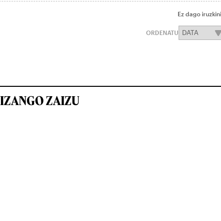
Ez dago iruzkin
ORDENATU
IZANGO ZAIZU