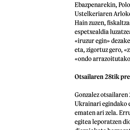
Ebazpenarekin, Polo
Ustelkeriaren Arloko
Hain zuzen, fiskaltz
espetxealdia luzatze
«iruzur egin» dezake
eta, zigortuz gero, «
«ondo arrazoitutako
Otsailaren 28tik pr
Gonzalez otsailaren 
Ukrainari egindako e
ematen ari zela. Err
egitea leporatzen di