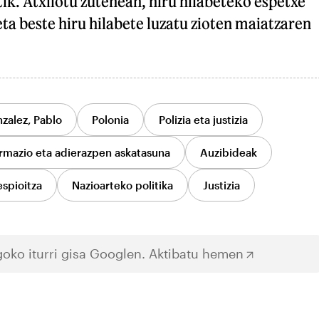
ik. Atxilotu zutenean, hiru hilabeteko espetxe
 eta beste hiru hilabete luzatu zioten maiatzaren
zalez, Pablo
Polonia
Polizia eta justizia
rmazio eta adierazpen askatasuna
Auzibideak
espioitza
Nazioarteko politika
Justizia
oko iturri gisa Googlen.
Aktibatu hemen