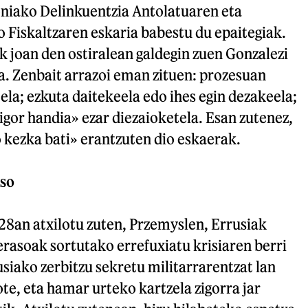
niako Delinkuentzia Antolatuaren eta
 Fiskaltzaren eskaria babestu du epaitegiak.
ak joan den ostiralean galdegin zuen Gonzalezi
a. Zenbait arrazoi eman zituen: prozesuan
ela; ezkuta daitekeela edo ihes egin dezakeela;
zigor handia» ezar diezaioketela. Esan zutenez,
 kezka bati» erantzuten dio eskaerak.
eso
28an atxilotu zuten, Przemyslen, Errusiak
rasoak sortutako errefuxiatu krisiaren berri
usiako zerbitzu sekretu militarrarentzat lan
ote, eta hamar urteko kartzela zigorra jar