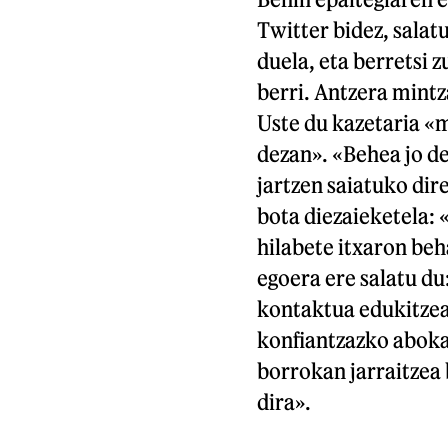
Twitter bidez, salat
duela, eta berretsi 
berri. Antzera mint
Uste du kazetaria «m
dezan». «Behea jo de
jartzen saiatuko dir
bota diezaieketela: 
hilabete itxaron beh
egoera ere salatu d
kontaktua edukitzea,
konfiantzazko aboka
borrokan jarraitzea 
dira».