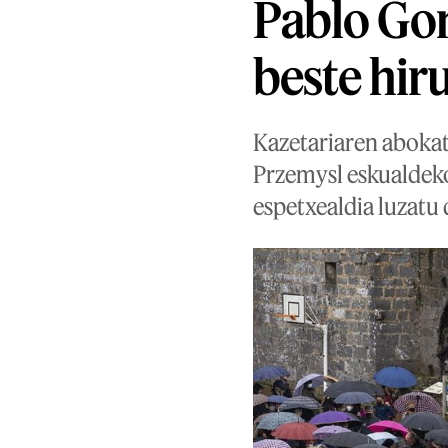
Pablo Gon
beste hir
Kazetariaren abokat
Przemysl eskualdeko 
espetxealdia luzatu 