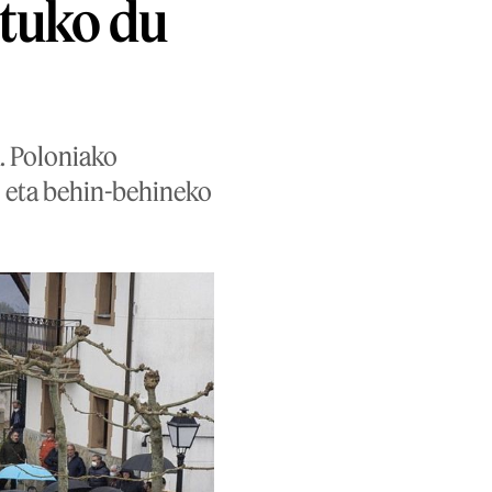
ituko du
. Poloniako
, eta behin-behineko