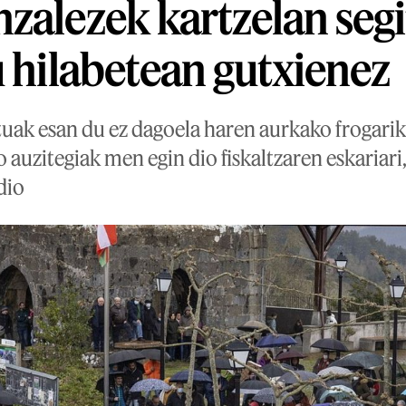
zalezek kartzelan seg
u hilabetean gutxienez
uak esan du ez dagoela haren aurkako frogarik
auzitegiak men egin dio fiskaltzaren eskariari
dio