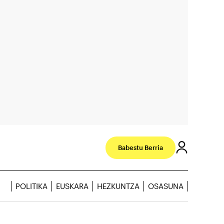
Babestu Berria
POLITIKA
EUSKARA
HEZKUNTZA
OSASUNA