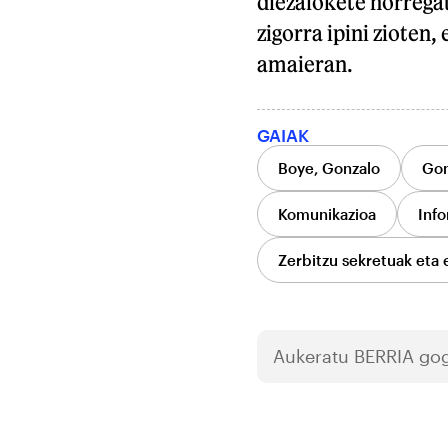
diezaiokete horregat
zigorra ipini zioten,
amaieran.
GAIAK
Boye, Gonzalo
Gon
Komunikazioa
Info
Zerbitzu sekretuak eta 
Aukeratu
BERRIA
gog