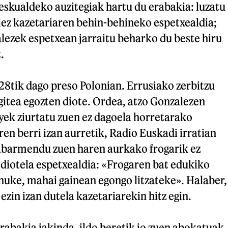
eskualdeko auzitegiak hartu du erabakia: luzatu
lez kazetariaren behin-behineko espetxealdia;
lezek espetxean jarraitu beharko du beste hiru
.
28tik dago preso Polonian. Errusiako zerbitzu
gitea egozten diote. Ordea, atzo Gonzalezen
ek ziurtatu zuen ez dagoela horretarako
ren berri izan aurretik, Radio Euskadi irratian
 nabarmendu zuen haren aurkako frogarik ez
 diotela espetxealdia: «Frogaren bat edukiko
nuke, mahai gainean egongo litzateke». Halaber,
ezin izan dutela kazetariarekin hitz egin.
rabakia jakinda, ildo beretik jo zuen abokatuak.