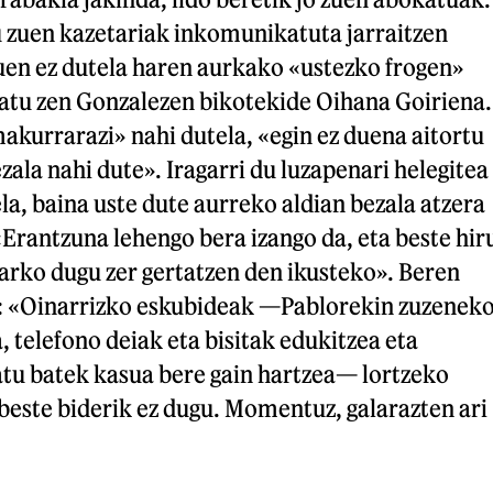
u zuen kazetariak inkomunikatuta jarraitzen
zuen ez dutela haren aurkako «ustezko frogen»
zatu zen Gonzalezen bikotekide Oihana Goiriena.
akurrarazi» nahi dutela, «egin ez duena aitortu
zala nahi dute». Iragarri du luzapenari helegitea
ela, baina uste dute aurreko aldian bezala atzera
«Erantzuna lehengo bera izango da, eta beste hir
arko dugu zer gertatzen den ikusteko». Beren
u: «Oinarrizko eskubideak —Pablorekin zuzenek
 telefono deiak eta bisitak edukitzea eta
tu batek kasua bere gain hartzea— lortzeko
beste biderik ez dugu. Momentuz, galarazten ari