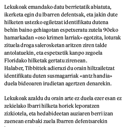
Lekukoak emandako datu berrietatik abiatuta,
ikerketa egin du Ibarren defentsak, eta jakin dute
hilketen ustezko egiletzat identifikatu dutena
behin baino gehiagotan espetxeratu zutela 90eko
hamarkadan «oso krimen larriak» egotzita, loturak
zituela droga salerosketan aritzen ziren talde
antolatuekin, eta espetxetik kanpo zegoela
Floridako hilketak gertatu zirenean.
Halaber, Tibbittek adierazi du orain hiltzailetzat
identifikatu duten susmagarriak «antz handia»
duela bideoaren irudietan agertzen denarekin.
Lekukoak azaldu du orain arte ez duela ezer esan ez
zekielako Ibarri hilketa horiek leporatzen
zizkiotela, eta hedabideetan auziaren berri izan
zuenean erabaki zuela Ibarren defentsarekin