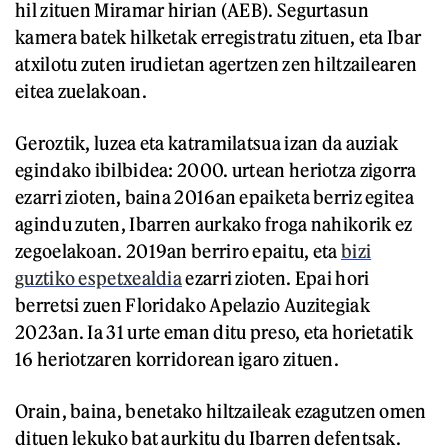
hil zituen Miramar hirian (AEB). Segurtasun
kamera batek hilketak erregistratu zituen, eta Ibar
atxilotu zuten irudietan agertzen zen hiltzailearen
eitea zuelakoan.
Geroztik, luzea eta katramilatsua izan da auziak
egindako ibilbidea: 2000. urtean heriotza zigorra
ezarri zioten, baina 2016an epaiketa berriz egitea
agindu zuten, Ibarren aurkako froga nahikorik ez
zegoelakoan. 2019an berriro epaitu, eta
bizi
guztiko espetxealdia
ezarri zioten. Epai hori
berretsi zuen Floridako Apelazio Auzitegiak
2023an. Ia 31 urte eman ditu preso, eta horietatik
16 heriotzaren korridorean igaro zituen.
Orain, baina, benetako hiltzaileak ezagutzen omen
dituen lekuko bat aurkitu du Ibarren defentsak.