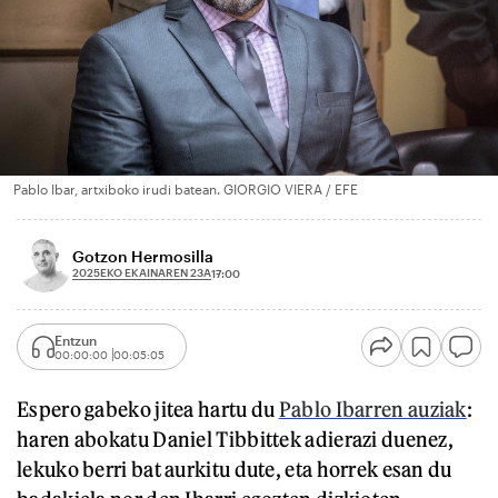
Pablo Ibar, artxiboko irudi batean. GIORGIO VIERA / EFE
Gotzon Hermosilla
2025EKO EKAINAREN 23A
17:00
Entzun
00:00:00
00:05:05
Espero gabeko jitea hartu du
Pablo Ibarren auziak
:
haren abokatu Daniel Tibbittek adierazi duenez,
lekuko berri bat aurkitu dute, eta horrek esan du