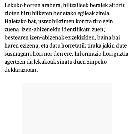
Lekuko horren arabera, hiltzaileek beraiek aitortu
zioten hiru hilketen benetako egileak zirela.
Haietako bat, ustez biktimen kontra tiro egin
zuena, izen-abizenekin identifikatu zuen;
bestearen izen-abizenak ez zekizkien, baina bai
haren ezizena, eta datu horretatik tiraka jakin dute
susmagarri hori nor den ere. Informazio hori guztia
agertzen da lekukoak sinatu duen zinpeko
deklarazioan.