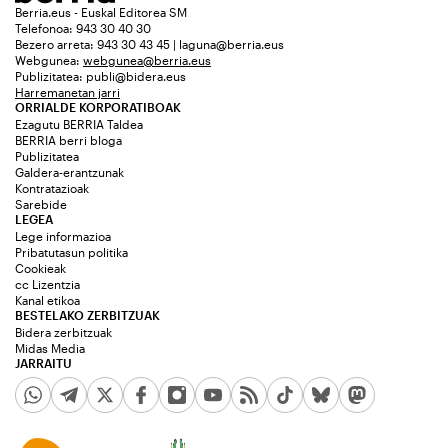
Berria.eus - Euskal Editorea SM
Telefonoa: 943 30 40 30
Bezero arreta: 943 30 43 45 | laguna@berria.eus
Webgunea:
webgunea@berria.eus
Publizitatea:
publi@bidera.eus
Harremanetan jarri
ORRIALDE KORPORATIBOAK
Ezagutu BERRIA Taldea
BERRIA berri bloga
Publizitatea
Galdera-erantzunak
Kontratazioak
Sarebide
LEGEA
Lege informazioa
Pribatutasun politika
Cookieak
cc Lizentzia
Kanal etikoa
BESTELAKO ZERBITZUAK
Bidera zerbitzuak
Midas Media
JARRAITU