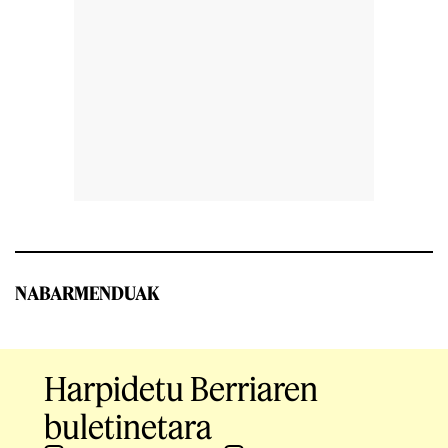
NABARMENDUAK
Harpidetu Berriaren
buletinetara