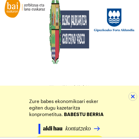
Zure babes ekonomikoari esker
egiten dugu kazetaritza
konprometitua.
BABESTU BERRIA