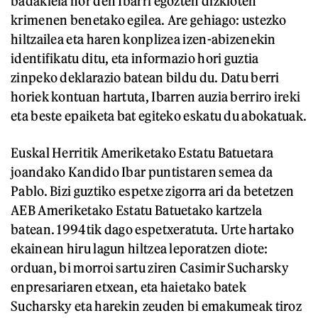
badakiela nor den Ibarri egozten dizkioten
krimenen benetako egilea. Are gehiago: ustezko
hiltzailea eta haren konplizea izen-abizenekin
identifikatu ditu, eta informazio hori guztia
zinpeko deklarazio batean bildu du. Datu berri
horiek kontuan hartuta, Ibarren auzia berriro ireki
eta beste epaiketa bat egiteko eskatu du abokatuak.
Euskal Herritik Ameriketako Estatu Batuetara
joandako Kandido Ibar puntistaren semea da
Pablo. Bizi guztiko espetxe zigorra ari da betetzen
AEB Ameriketako Estatu Batuetako kartzela
batean. 1994tik dago espetxeratuta. Urte hartako
ekainean hiru lagun hiltzea leporatzen diote:
orduan, bi morroi sartu ziren Casimir Sucharsky
enpresariaren etxean, eta haietako batek
Sucharsky eta harekin zeuden bi emakumeak tiroz