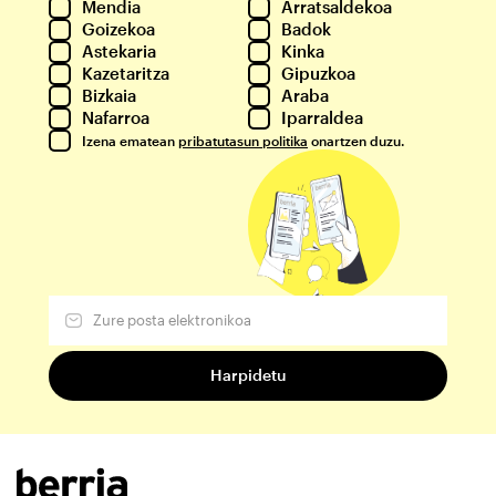
Mendia
Arratsaldekoa
Goizekoa
Badok
Astekaria
Kinka
Kazetaritza
Gipuzkoa
Bizkaia
Araba
Nafarroa
Iparraldea
Izena ematean
pribatutasun politika
onartzen duzu.