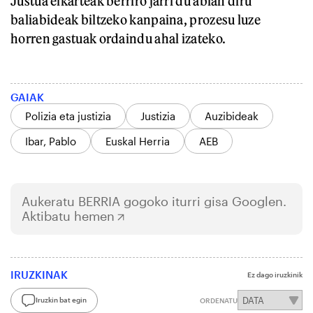
Justua elkarteak berriro jarri du abian diru
baliabideak biltzeko kanpaina, prozesu luze
horren gastuak ordaindu ahal izateko.
GAIAK
Polizia eta justizia
Justizia
Auzibideak
Ibar, Pablo
Euskal Herria
AEB
Aukeratu
BERRIA
gogoko iturri gisa Googlen.
Aktibatu hemen
IRUZKINAK
Ez dago iruzkinik
Iruzkin bat egin
ORDENATU