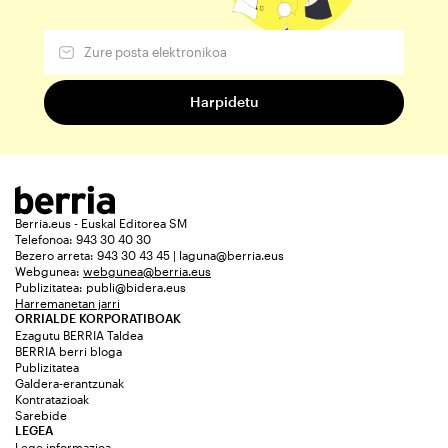
Berria.eus - Euskal Editorea SM
Telefonoa: 943 30 40 30
Bezero arreta: 943 30 43 45 | laguna@berria.eus
Webgunea:
webgunea@berria.eus
Publizitatea:
publi@bidera.eus
Harremanetan jarri
ORRIALDE KORPORATIBOAK
Ezagutu BERRIA Taldea
BERRIA berri bloga
Publizitatea
Galdera-erantzunak
Kontratazioak
Sarebide
LEGEA
Lege informazioa