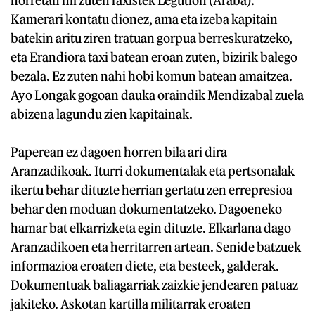
Kamerari kontatu dionez, ama eta izeba kapitain
batekin aritu ziren tratuan gorpua berreskuratzeko,
eta Erandiora taxi batean eroan zuten, bizirik balego
bezala. Ez zuten nahi hobi komun batean amaitzea.
Ayo Longak gogoan dauka oraindik Mendizabal zuela
abizena lagundu zien kapitainak.
Paperean ez dagoen horren bila ari dira
Aranzadikoak. Iturri dokumentalak eta pertsonalak
ikertu behar dituzte herrian gertatu zen errepresioa
behar den moduan dokumentatzeko. Dagoeneko
hamar bat elkarrizketa egin dituzte. Elkarlana dago
Aranzadikoen eta herritarren artean. Senide batzuek
informazioa eroaten diete, eta besteek, galderak.
Dokumentuak baliagarriak zaizkie jendearen patuaz
jakiteko. Askotan kartilla militarrak eroaten