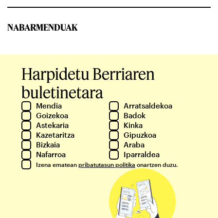
NABARMENDUAK
Harpidetu Berriaren
buletinetara
Mendia
Arratsaldekoa
Goizekoa
Badok
Astekaria
Kinka
Kazetaritza
Gipuzkoa
Bizkaia
Araba
Nafarroa
Iparraldea
Izena ematean
pribatutasun politika
onartzen duzu.