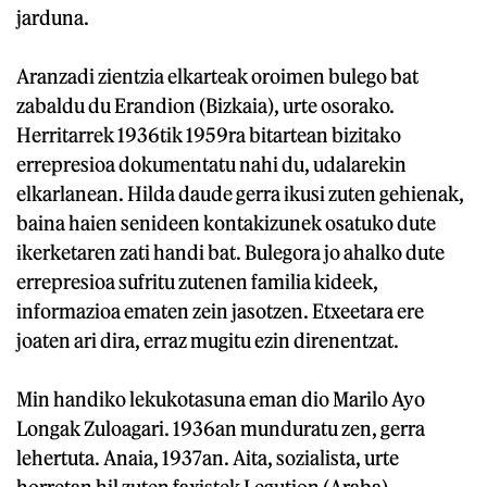
jarduna.
Aranzadi zientzia elkarteak oroimen bulego bat
zabaldu du Erandion (Bizkaia), urte osorako.
Herritarrek 1936tik 1959ra bitartean bizitako
errepresioa dokumentatu nahi du, udalarekin
elkarlanean. Hilda daude gerra ikusi zuten gehienak,
baina haien senideen kontakizunek osatuko dute
ikerketaren zati handi bat. Bulegora jo ahalko dute
errepresioa sufritu zutenen familia kideek,
informazioa ematen zein jasotzen. Etxeetara ere
joaten ari dira, erraz mugitu ezin direnentzat.
Min handiko lekukotasuna eman dio Marilo Ayo
Longak Zuloagari. 1936an munduratu zen, gerra
lehertuta. Anaia, 1937an. Aita, sozialista, urte
horretan hil zuten faxistek Legution (Araba).