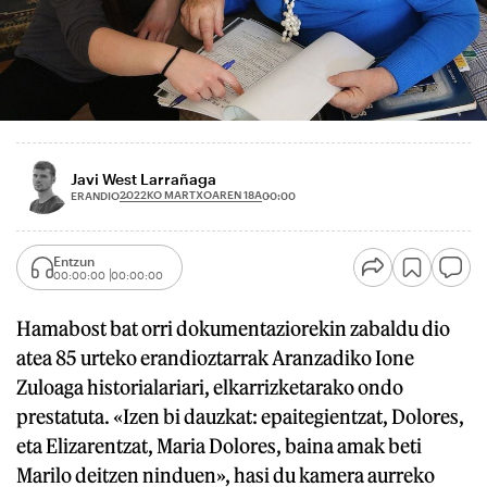
Javi West Larrañaga
2022KO MARTXOAREN 18A
ERANDIO
00:00
Entzun
00:00:00
00:00:00
Hamabost bat orri dokumentaziorekin zabaldu dio
atea 85 urteko erandioztarrak Aranzadiko Ione
Zuloaga historialariari, elkarrizketarako ondo
prestatuta. «Izen bi dauzkat: epaitegientzat, Dolores,
eta Elizarentzat, Maria Dolores, baina amak beti
Marilo deitzen ninduen», hasi du kamera aurreko