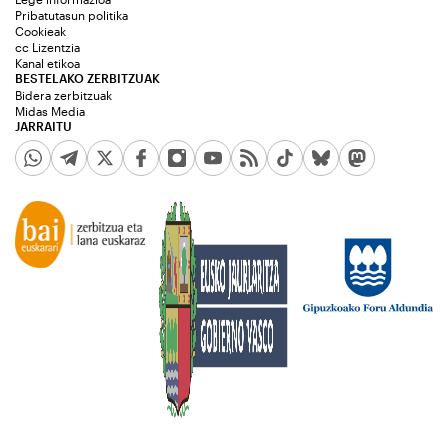
Pribatutasun politika
Cookieak
cc Lizentzia
Kanal etikoa
BESTELAKO ZERBITZUAK
Bidera zerbitzuak
Midas Media
JARRAITU