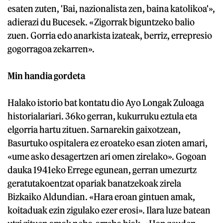
esaten zuten, 'Bai, nazionalista zen, baina katolikoa'»,
adierazi du Bucesek. «Zigorrak biguntzeko balio
zuen. Gorria edo anarkista izateak, berriz, errepresio
gogorragoa zekarren».
Min handia gordeta
Halako istorio bat kontatu dio Ayo Longak Zuloaga
historialariari. 36ko gerran, kukurruku eztula eta
elgorria hartu zituen. Sarnarekin gaixotzean,
Basurtuko ospitalera ez eroateko esan zioten amari,
«ume asko desagertzen ari omen zirelako». Gogoan
dauka 1941eko Errege egunean, gerran umezurtz
geratutakoentzat opariak banatzekoak zirela
Bizkaiko Aldundian. «Hara eroan gintuen amak,
koitaduak ezin zigulako ezer erosi». Ilara luze batean