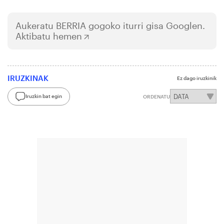
Aukeratu
BERRIA
gogoko iturri gisa Googlen.
Aktibatu hemen
IRUZKINAK
Ez dago iruzkinik
Iruzkin bat egin
ORDENATU