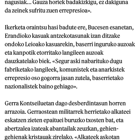
nagusiak... Gauza horiek badakizkigu, ez dakiguna
da zeinek sufritu zuen errepresioa».
Ikerketa oraintsu hasi badute ere, Bucesen esanetan,
Erandioko kasuak antzekotasunak izan ditzake
ondoko Leioako kasuarekin, baserri inguruko auzoak
eta kanpotik etorritako langileen auzoak
dauzkatelako biek. «Segur aski nabarituko dugu
fabriketako langileek, komunistek eta anarkistek
errepresio oso gogorra jasan zutela, baserrietako
nazionalistek baino gehiago».
Gerra Kontseiluetan dago desberdintasun horren
arrazoia. Gerraostean militarrek herrietako alkateei
eskatzen zieten epaituei buruzko txosten bat, eta
abertzalea izateak abantailak zeuzkan, gehien-
gehienak kristauak zirelako. «Alkateek askotan