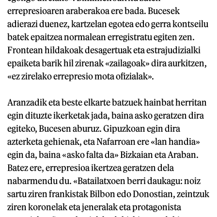
errepresioaren araberakoa ere bada. Bucesek
adierazi duenez, kartzelan egotea edo gerra kontseilu
batek epaitzea normalean erregistratu egiten zen.
Frontean hildakoak desagertuak eta estrajudizialki
epaiketa barik hil zirenak «zailagoak» dira aurkitzen,
«ez zirelako errepresio mota ofizialak».
Aranzadik eta beste elkarte batzuek hainbat herritan
egin dituzte ikerketak jada, baina asko geratzen dira
egiteko, Bucesen aburuz. Gipuzkoan egin dira
azterketa gehienak, eta Nafarroan ere «lan handia»
egin da, baina «asko falta da» Bizkaian eta Araban.
Batez ere, errepresioa ikertzea geratzen dela
nabarmendu du. «Batailatxoen berri daukagu: noiz
sartu ziren frankistak Bilbon edo Donostian, zeintzuk
ziren koronelak eta jeneralak eta protagonista