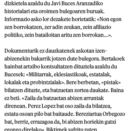
dizkietela azaldu du Javi Buces Aranzadiko
historialari eta oroimen bulegoaren buruak.
Informazio asko lor dezakete horietatik: «Non egon
zen borrokatzen, zer adin zeukan, zein afiliazio
politiko, zein batailoitan aritu zen borrokan...».
Dokumenturik ez dauzkatenek askotan izen-
abizenekin bakarrik jotzen dute bulegora. Bertakoek
hainbat artxibo kontsultatzen dituztela azaldu du
Bucesek: «Militarrak, eklesiastikoak, estatalak,
lokalak eta probintzialak». Bere berbetan, «pistak»
bilatzen dituzte, eta batzuetan zortea daukate. Baina
ez beti. «Zaila da batzuetan abizen arruntak
direnean. Perez Lopez bat oso zaila da bilatzea,
estatu osoan pilo bat baitaude. Bereziartua Orbegozo
bat, berriz, errazagoa da, bi abizen horiekin gutxi
egongo direlako». Biktimek sufritu zuten