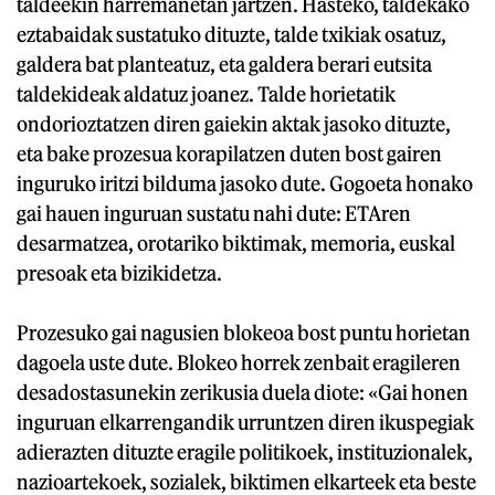
taldeekin harremanetan jartzen. Hasteko, taldekako
eztabaidak sustatuko dituzte, talde txikiak osatuz,
galdera bat planteatuz, eta galdera berari eutsita
taldekideak aldatuz joanez. Talde horietatik
ondorioztatzen diren gaiekin aktak jasoko dituzte,
eta bake prozesua korapilatzen duten bost gairen
inguruko iritzi bilduma jasoko dute. Gogoeta honako
gai hauen inguruan sustatu nahi dute: ETAren
desarmatzea, orotariko biktimak, memoria, euskal
presoak eta bizikidetza.
Prozesuko gai nagusien blokeoa bost puntu horietan
dagoela uste dute. Blokeo horrek zenbait eragileren
desadostasunekin zerikusia duela diote: «Gai honen
inguruan elkarrengandik urruntzen diren ikuspegiak
adierazten dituzte eragile politikoek, instituzionalek,
nazioartekoek, sozialek, biktimen elkarteek eta beste