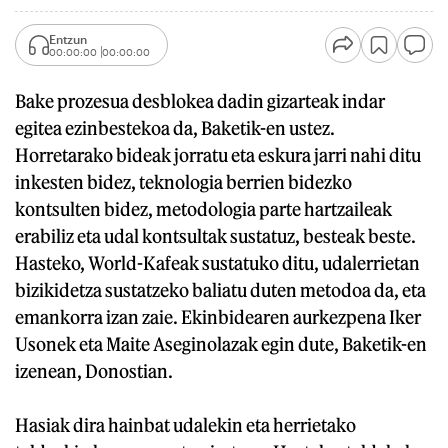
Entzun
00:00:00
00:00:00
Bake prozesua desblokea dadin gizarteak indar
egitea ezinbestekoa da, Baketik-en ustez.
Horretarako bideak jorratu eta eskura jarri nahi ditu
inkesten bidez, teknologia berrien bidezko
kontsulten bidez, metodologia parte hartzaileak
erabiliz eta udal kontsultak sustatuz, besteak beste.
Hasteko, World-Kafeak sustatuko ditu, udalerrietan
bizikidetza sustatzeko baliatu duten metodoa da, eta
emankorra izan zaie. Ekinbidearen aurkezpena Iker
Usonek eta Maite Aseginolazak egin dute, Baketik-en
izenean, Donostian.
Hasiak dira hainbat udalekin eta herrietako