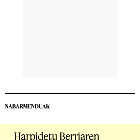
NABARMENDUAK
Harpidetu Berriaren