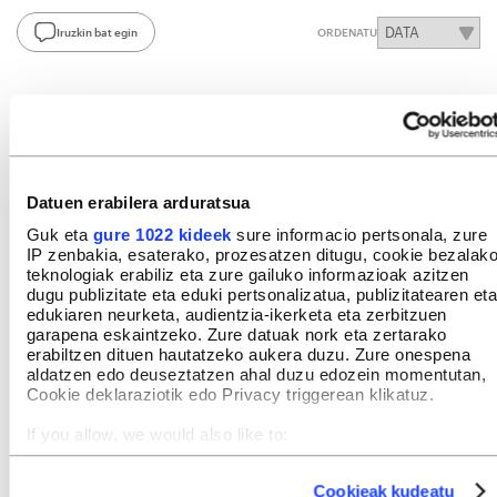
Iruzkin bat egin
ORDENATU
Datuen erabilera arduratsua
Guk eta
gure 1022 kideek
sure informacio pertsonala, zure
IP zenbakia, esaterako, prozesatzen ditugu, cookie bezalak
teknologiak erabiliz eta zure gailuko informazioak azitzen
dugu publizitate eta eduki pertsonalizatua, publizitatearen eta
edukiaren neurketa, audientzia-ikerketa eta zerbitzuen
garapena eskaintzeko. Zure datuak nork eta zertarako
erabiltzen dituen hautatzeko aukera duzu. Zure onespena
aldatzen edo deuseztatzen ahal duzu edozein momentutan,
Cookie deklaraziotik edo Privacy triggerean klikatuz.
If you allow, we would also like to:
Collect information about your geographical location
which can be accurate to within several meters
Cookieak kudeatu