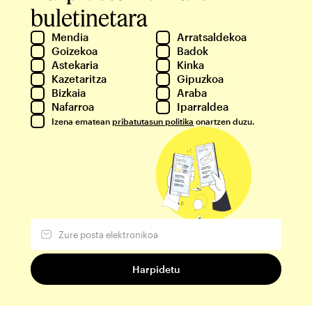
buletinetara
Mendia
Arratsaldekoa
Goizekoa
Badok
Astekaria
Kinka
Kazetaritza
Gipuzkoa
Bizkaia
Araba
Nafarroa
Iparraldea
Izena ematean
pribatutasun politika
onartzen duzu.