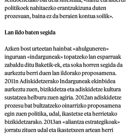
politikoek nahitaezko erantzukizuna duten
prozesuan, baina ez da beraien kontua soilik».
Lan ildo baten segida
Azken bost urteetan hainbat «ahulguneren»
inguruan «indarguneak» topatzeko lan esparruak
zabaldu ditu Baketik-ek, eta soka horren segida da
aurkeztu berri duen lan ildorako proposamena.
2011n Adiskidetzerako Indarguneak ekinbidea
aurkeztu zuen, bizikidetza eta adiskidetze kultura
sustatzea helburu zuen agiria. 2012an adiskidetze
prozesu bat bultzatzeko oinarrizko proposamena
egin zuen politika, udal, ikastetxe eta herrietako
bizikidetzarako. 2013an «aliantza estrategikoak»
jorratu zituen udal eta ikastetxeen artean herri