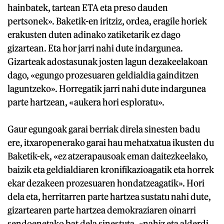
hainbatek, tartean ETA eta preso dauden
pertsonek». Baketik-en iritziz, ordea, eragile horiek
erakusten duten adinako zatiketarik ez dago
gizartean. Eta hor jarri nahi dute indargunea.
Gizarteak adostasunak josten lagun dezakeelakoan
dago, «egungo prozesuaren geldialdia gainditzen
laguntzeko». Horregatik jarri nahi dute indargunea
parte hartzean, «aukera hori esploratu».
Gaur egungoak garai berriak direla sinesten badu
ere, itxaropenerako garai hau mehatxatua ikusten du
Baketik-ek, «ez atzerapausoak eman daitezkeelako,
baizik eta geldialdiaren kronifikazioagatik eta horrek
ekar dezakeen prozesuaren hondatzeagatik». Hori
dela eta, herritarren parte hartzea sustatu nahi dute,
gizartearen parte hartzea demokraziaren oinarri
sendoenetako bat dela sinestuta, «nahiz eta alderdi