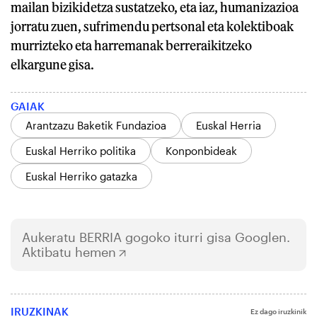
mailan bizikidetza sustatzeko, eta iaz, humanizazioa
jorratu zuen, sufrimendu pertsonal eta kolektiboak
murrizteko eta harremanak berreraikitzeko
elkargune gisa.
GAIAK
Arantzazu Baketik Fundazioa
Euskal Herria
Euskal Herriko politika
Konponbideak
Euskal Herriko gatazka
Aukeratu
BERRIA
gogoko iturri gisa Googlen.
Aktibatu hemen
IRUZKINAK
Ez dago iruzkinik