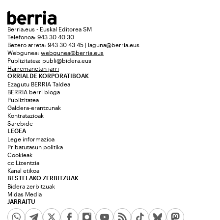
Berria.eus - Euskal Editorea SM
Telefonoa: 943 30 40 30
Bezero arreta: 943 30 43 45 | laguna@berria.eus
Webgunea:
webgunea@berria.eus
Publizitatea:
publi@bidera.eus
Harremanetan jarri
ORRIALDE KORPORATIBOAK
Ezagutu BERRIA Taldea
BERRIA berri bloga
Publizitatea
Galdera-erantzunak
Kontratazioak
Sarebide
LEGEA
Lege informazioa
Pribatutasun politika
Cookieak
cc Lizentzia
Kanal etikoa
BESTELAKO ZERBITZUAK
Bidera zerbitzuak
Midas Media
JARRAITU