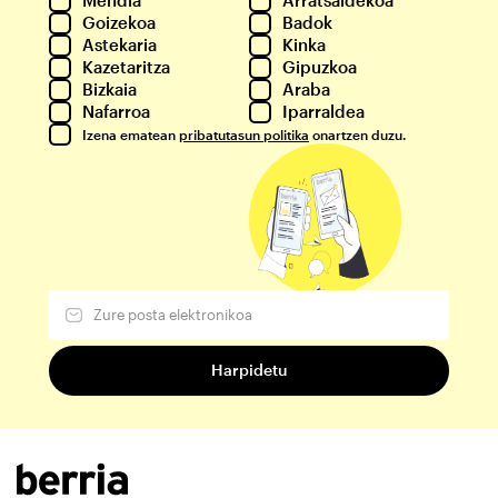
Goizekoa
Badok
Astekaria
Kinka
Kazetaritza
Gipuzkoa
Bizkaia
Araba
Nafarroa
Iparraldea
Izena ematean
pribatutasun politika
onartzen duzu.