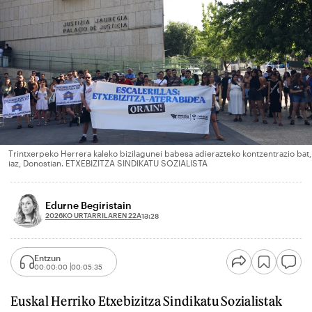
Trintxerpeko Herrera kaleko bizilagunei babesa adierazteko kontzentrazio bat,
iaz, Donostian. ETXEBIZITZA SINDIKATU SOZIALISTA
Edurne Begiristain
2026KO URTARRILAREN 22A
13:28
Entzun
00:00:00
00:05:35
Euskal Herriko Etxebizitza Sindikatu Sozialistak