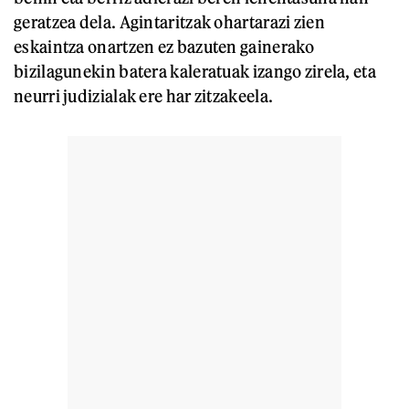
geratzea dela. Agintaritzak ohartarazi zien
eskaintza onartzen ez bazuten gainerako
bizilagunekin batera kaleratuak izango zirela, eta
neurri judizialak ere har zitzakeela.