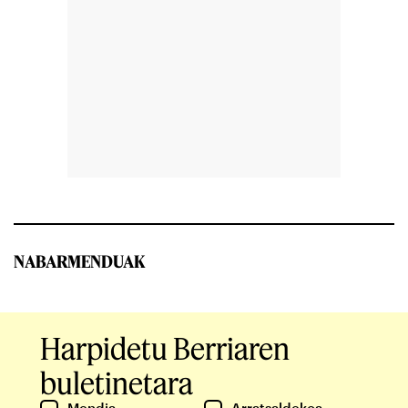
NABARMENDUAK
Harpidetu Berriaren
buletinetara
Mendia
Arratsaldekoa