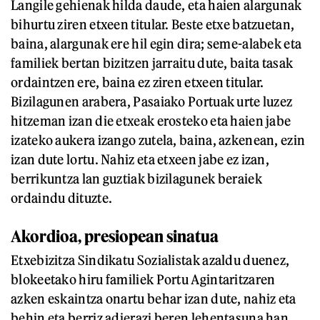
Langile gehienak hilda daude, eta haien alargunak
bihurtu ziren etxeen titular. Beste etxe batzuetan,
baina, alargunak ere hil egin dira; seme-alabek eta
familiek bertan bizitzen jarraitu dute, baita tasak
ordaintzen ere, baina ez ziren etxeen titular.
Bizilagunen arabera, Pasaiako Portuak urte luzez
hitzeman izan die etxeak erosteko eta haien jabe
izateko aukera izango zutela, baina, azkenean, ezin
izan dute lortu. Nahiz eta etxeen jabe ez izan,
berrikuntza lan guztiak bizilagunek beraiek
ordaindu dituzte.
Akordioa, presiopean sinatua
Etxebizitza Sindikatu Sozialistak azaldu duenez,
blokeetako hiru familiek Portu Agintaritzaren
azken eskaintza onartu behar izan dute, nahiz eta
behin eta berriz adierazi beren lehentasuna han