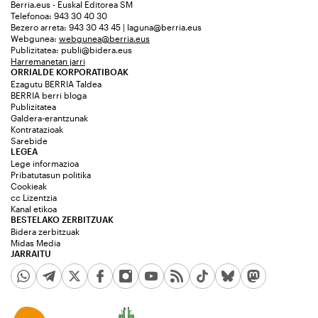
Berria.eus - Euskal Editorea SM
Telefonoa: 943 30 40 30
Bezero arreta: 943 30 43 45 | laguna@berria.eus
Webgunea:
webgunea@berria.eus
Publizitatea:
publi@bidera.eus
Harremanetan jarri
ORRIALDE KORPORATIBOAK
Ezagutu BERRIA Taldea
BERRIA berri bloga
Publizitatea
Galdera-erantzunak
Kontratazioak
Sarebide
LEGEA
Lege informazioa
Pribatutasun politika
Cookieak
cc Lizentzia
Kanal etikoa
BESTELAKO ZERBITZUAK
Bidera zerbitzuak
Midas Media
JARRAITU