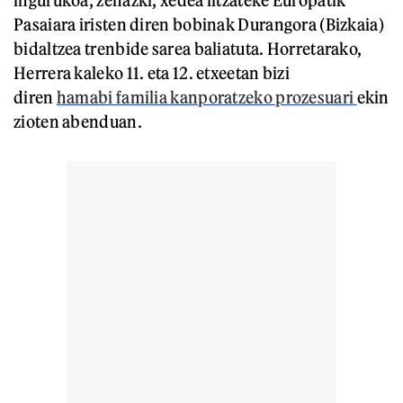
Pasaiara iristen diren bobinak Durangora (Bizkaia)
bidaltzea trenbide sarea baliatuta. Horretarako,
Herrera kaleko 11. eta 12. etxeetan bizi
diren
hamabi familia kanporatzeko prozesuari
ekin
zioten abenduan.