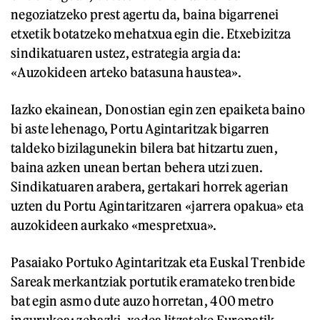
negoziatzeko prest agertu da, baina bigarrenei
etxetik botatzeko mehatxua egin die. Etxebizitza
sindikatuaren ustez, estrategia argia da:
«Auzokideen arteko batasuna haustea».
Iazko ekainean, Donostian egin zen epaiketa baino
bi aste lehenago, Portu Agintaritzak bigarren
taldeko bizilagunekin bilera bat hitzartu zuen,
baina azken unean bertan behera utzi zuen.
Sindikatuaren arabera, gertakari horrek agerian
uzten du Portu Agintaritzaren «jarrera opakua» eta
auzokideen aurkako «mespretxua».
Pasaiako Portuko Agintaritzak eta Euskal Trenbide
Sareak merkantziak portutik eramateko trenbide
bat egin asmo dute auzo horretan, 400 metro
ingurukoa; zehazki, xedea litzateke Europatik