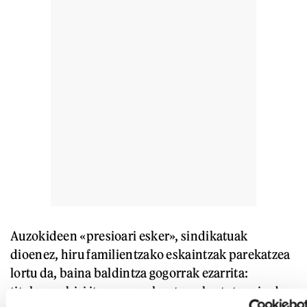
Auzokideen «presioari esker», sindikatuak
dioenez, hiru familientzako eskaintzak parekatzea
lortu da, baina baldintza gogorrak ezarrita:
titularren bizi itxaropena kontuan hartuta egin da,