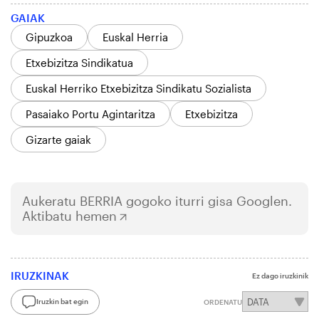
GAIAK
Gipuzkoa
Euskal Herria
Etxebizitza Sindikatua
Euskal Herriko Etxebizitza Sindikatu Sozialista
Pasaiako Portu Agintaritza
Etxebizitza
Gizarte gaiak
Aukeratu
BERRIA
gogoko iturri gisa Googlen.
Aktibatu hemen
IRUZKINAK
Ez dago iruzkinik
Iruzkin bat egin
ORDENATU