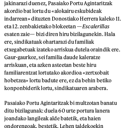
jakinarazi duenez, Pasaiako Portu Agintaritzak
akordio bat lortu du «alokairu eskubideak
indarrean» dituzten Donostiako Herrera kaleko 11.
eta 12. zenbakietako blokeetan —
Escalerillas
esaten zaie— bizi diren hiru bizilagunekin. Hala
ere, sindikatuak ohartarazi du familiak
etxegabetuak izateko arriskua dutela oraindik ere.
Gaur-gaurkoz, sei familia daude kaleratze
arriskuan, eta azken asteetan beste hiru
familiarentzat lortutako akordioa «zertxobait
hobetzea» lortu badute ere, ez da behin betiko
konponbiderik lortu, sindikatuaren arabera.
Pasaiako Portu Agintaritzak bi multzotan banatu
ditu bizilagunak: duela 60 urte portura lanera
joandako langileak alde batetik, eta haien
ondorengoak, bestetik. Lehen taldekoekin