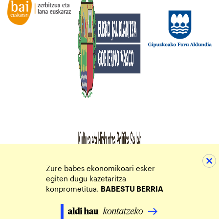
Zure babes ekonomikoari esker
egiten dugu kazetaritza
konprometitua.
BABESTU BERRIA