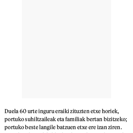
Duela 60 urte inguru eraiki zituzten etxe horiek,
portuko suhiltzaileak eta familiak bertan bizitzeko;
portuko beste langile batzuen etxe ere izan ziren.