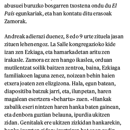
abusuei buruzko bosgarren txostena ondu du
El
País
egunkariak, eta han kontatu ditu erasoak
Zamorak.
Andreak adierazi duenez, 8 edo 9 urte zituela jasan
zituen lehenengoz. La Salle kongregazioko kide
izan zen Ezkiaga, eta hamarkadetan aritu zen
irakasle. Zamora ez zen hango ikaslea, orduan
mutilentzat soilik baitzen zentroa, baina, Ezkiaga
familiakoen laguna zenez, noizean behin haien
etxera joaten zen elizgizona. Hala, egun batean,
diapositiba batzuk jarri, eta, ilunpetan, haren
magalean esertzera «behartu» zuen. «Hankak
zabalik eseri nintzen haren hanka baten gainean,
eta denbora guztian belauna, ipurdia ukitzen
zidan. Genitalak ere ukitzen zizkidan hankarekin,