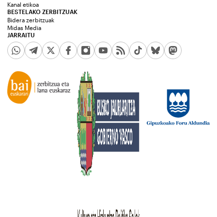
Kanal etikoa
BESTELAKO ZERBITZUAK
Bidera zerbitzuak
Midas Media
JARRAITU