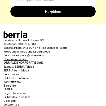
Berria.eus - Euskal Editorea SM
Telefonoa: 943 30 40 30
Bezero arreta: 943 30 43 45 | laguna@berria.eus
Webgunea:
webgunea@berria.eus
Publizitatea:
publi@bidera.eus
Harremanetan jarri
ORRIALDE KORPORATIBOAK
Ezagutu BERRIA Taldea
BERRIA berri bloga
Publizitatea
Galdera-erantzunak
Kontratazioak
Sarebide
LEGEA
Lege informazioa
Pribatutasun politika
Cookieak
cc Lizentzia