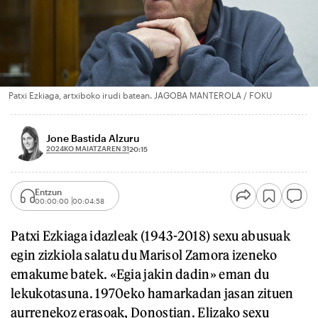
Patxi Ezkiaga, artxiboko irudi batean. JAGOBA MANTEROLA / FOKU
Jone Bastida Alzuru
2024KO MAIATZAREN 31
20:15
Entzun
00:00:00
00:04:58
Patxi Ezkiaga idazleak (1943-2018) sexu abusuak
egin zizkiola salatu du Marisol Zamora izeneko
emakume batek. «Egia jakin dadin» eman du
lekukotasuna. 1970eko hamarkadan jasan zituen
aurrenekoz erasoak, Donostian. Elizako sexu