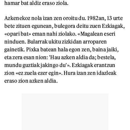
hamar bat aldiz eraso ziola.
Azkenekoz nola izan zen oroitu du. 1982an, 13 urte
bete zituen egunean, bulegora deitu zuen Ezkiagak,
«opari bat» eman nahi ziolako. «Magalean eseri
ninduen. Bularrak ukitu zizkidan arroparen
gainetik. Pixka batean hala egon zen, baina jaiki,
eta zera esan nion: 'Hau azken aldia da; bestela,
mundu guztiak jakingo du'». Ezkiagak erantzun
zion «ez zuela ezer egin». Hura izan zen idazleak
eraso zion azken aldia.