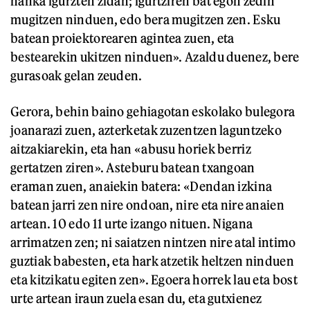
hanka igurzten zidan; igurtziren bat egon zedin
mugitzen ninduen, edo bera mugitzen zen. Esku
batean proiektorearen agintea zuen, eta
bestearekin ukitzen ninduen». Azaldu duenez, bere
gurasoak gelan zeuden.
Gerora, behin baino gehiagotan eskolako bulegora
joanarazi zuen, azterketak zuzentzen laguntzeko
aitzakiarekin, eta han «abusu horiek berriz
gertatzen ziren». Asteburu batean txangoan
eraman zuen, anaiekin batera: «Dendan izkina
batean jarri zen nire ondoan, nire eta nire anaien
artean. 10 edo 11 urte izango nituen. Nigana
arrimatzen zen; ni saiatzen nintzen nire atal intimo
guztiak babesten, eta hark atzetik heltzen ninduen
eta kitzikatu egiten zen». Egoera horrek lau eta bost
urte artean iraun zuela esan du, eta gutxienez