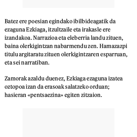
Batez ere poesian egindako ibilbideagatik da
ezaguna Ezkiaga, itzultzaile eta irakasle ere
izandakoa. Narrazioa eta eleberria landu zituen,
baina olerkigintzan nabarmendu zen. Hamazazpi
titulu argitaratu zituen olerkigintzaren esparruan,
eta sei narratiban.
Zamorak azaldu duenez, Ezkiaga ezaguna izatea
oztopoa izan da erasoak salatzeko orduan;
hasieran «pentsaezina» egiten zitzaion.