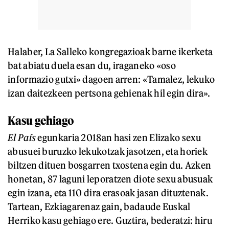
Halaber, La Salleko kongregazioak barne ikerketa
bat abiatu duela esan du, iraganeko «oso
informazio gutxi» dagoen arren: «Tamalez, lekuko
izan daitezkeen pertsona gehienak hil egin dira».
Kasu gehiago
El País
egunkaria 2018an hasi zen Elizako sexu
abusuei buruzko lekukotzak jasotzen, eta horiek
biltzen dituen bosgarren txostena egin du. Azken
honetan, 87 laguni leporatzen diote sexu abusuak
egin izana, eta 110 dira erasoak jasan dituztenak.
Tartean, Ezkiagarenaz gain, badaude Euskal
Herriko kasu gehiago ere. Guztira, bederatzi: hiru