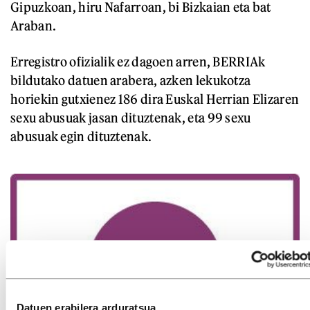
Gipuzkoan, hiru Nafarroan, bi Bizkaian eta bat
Araban.
Erregistro ofizialik ez dagoen arren, BERRIAk
bildutako datuen arabera, azken lekukotza
horiekin gutxienez 186 dira Euskal Herrian Elizaren
sexu abusuak jasan dituztenak, eta 99 sexu
abusuak egin dituztenak.
Datuen erabilera arduratsua