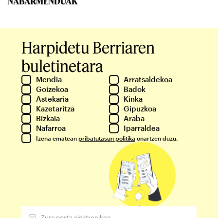
NABARMENDUAK
Harpidetu Berriaren
buletinetara
Mendia
Arratsaldekoa
Goizekoa
Badok
Astekaria
Kinka
Kazetaritza
Gipuzkoa
Bizkaia
Araba
Nafarroa
Iparraldea
Izena ematean
pribatutasun politika
onartzen duzu.