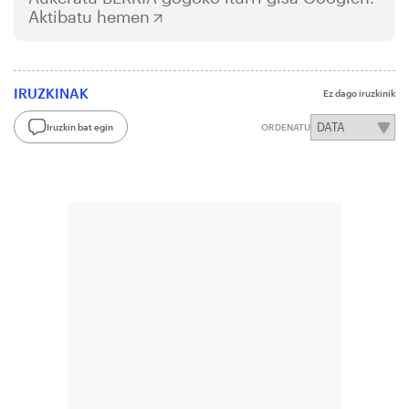
Aktibatu hemen
IRUZKINAK
Ez dago iruzkinik
Iruzkin bat egin
ORDENATU