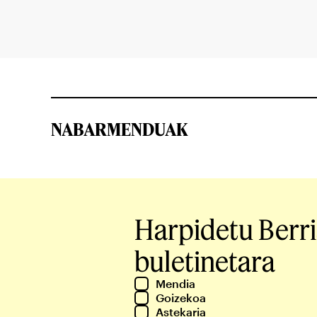
NABARMENDUAK
Harpidetu Berr
buletinetara
Mendia
Goizekoa
Astekaria