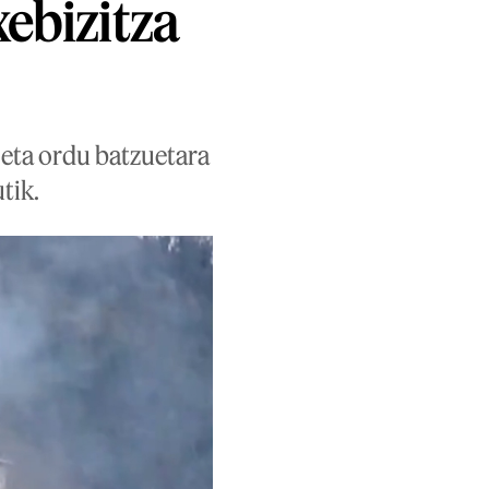
xebizitza
, eta ordu batzuetara
tik.