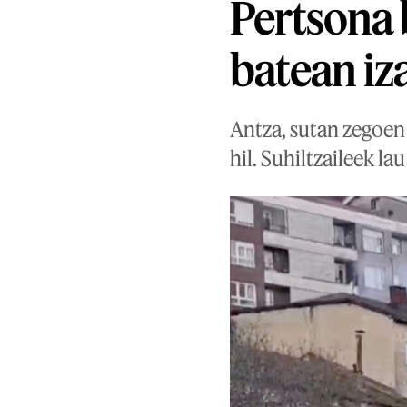
Pertsona 
batean iz
Antza, sutan zegoen e
hil. Suhiltzaileek l