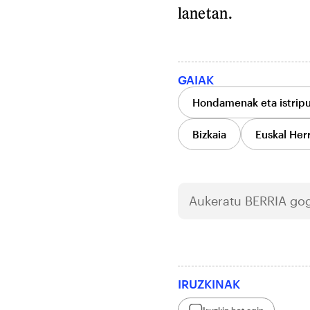
lanetan.
GAIAK
Hondamenak eta istrip
Bizkaia
Euskal Herr
Aukeratu
BERRIA
gog
IRUZKINAK
Iruzkin bat egin