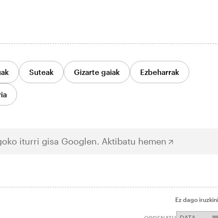
uak
Suteak
Gizarte gaiak
Ezbeharrak
ia
oko iturri gisa Googlen.
Aktibatu hemen
Ez dago iruzkin