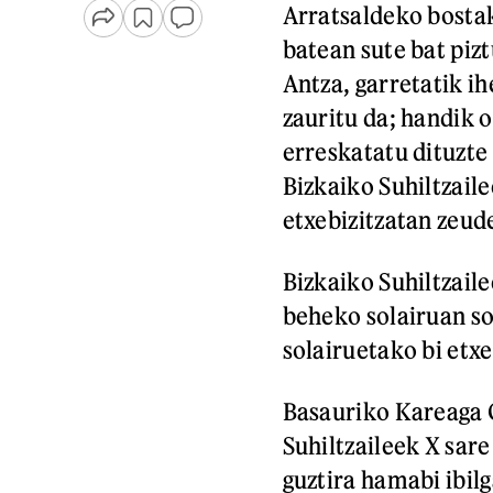
Arratsaldeko bostak 
batean sute bat pizt
Antza, garretatik ihe
zauritu da; handik o
erreskatatu dituzte 
Bizkaiko Suhiltzaile
etxebizitzatan zeud
Bizkaiko Suhiltzail
beheko solairuan so
solairuetako bi etxe
Basauriko Kareaga G
Suhiltzaileek X sar
guztira hamabi ibilga