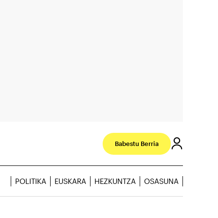
Babestu Berria
POLITIKA
EUSKARA
HEZKUNTZA
OSASUNA