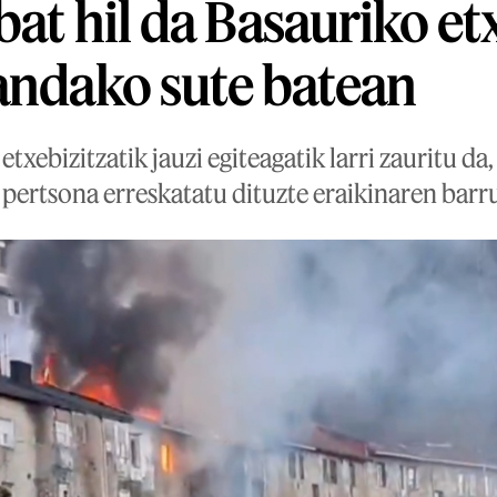
bat hil da Basauriko et
andako sute batean
txebizitzatik jauzi egiteagatik larri zauritu da
au pertsona erreskatatu dituzte eraikinaren barru