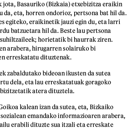
jota, Basauriko (Bizkaia) etxebizitza eraikin
u da, eta, horren ondorioz, pertsona bat hil da.
s egiteko, eraikinetik jauzi egin du, eta larri
rdu batzuetara hil da. Beste lau pertsona
suhiltzaileek; horietatik bi haurrak ziren.
en arabera, hirugarren solairuko bi
en erreskatatu dituztenak.
eek zabaldutako bideoan ikusten da sutea
rtu dela, eta lau erreskatatuak goragoko
bizitzetatik atera dituztela.
oikoa kalean izan da sutea, eta, Bizkaiko
e sozialean emandako informazioaren arabera,
ilu erabili dituzte sua itzali eta erreskate