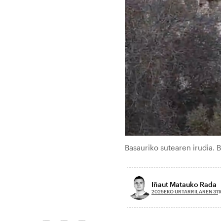
Basauriko sutearen irudia.
Iñaut Matauko Rada
2025EKO URTARRILAREN 31
1