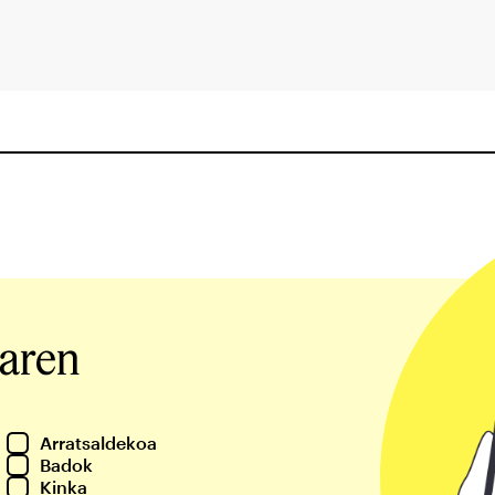
iaren
Arratsaldekoa
Badok
Kinka