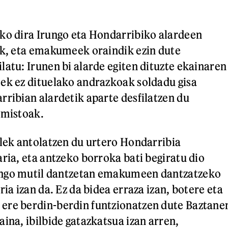
ko dira Irungo eta Hondarribiko alardeen
ik, eta emakumeek oraindik ezin dute
latu: Irunen bi alarde egiten dituzte ekainaren
ek ez dituelako andrazkoak soldadu gisa
rribian alardetik aparte desfilatzen du
 mistoak.
elek antolatzen du urtero Hondarribia
ria, eta antzeko borroka bati begiratu dio
ngo mutil dantzetan emakumeen dantzatzeko
ria izan da. Ez da bidea erraza izan, botere eta
ere berdin-berdin funtzionatzen dute Baztane
ina, ibilbide gatazkatsua izan arren,