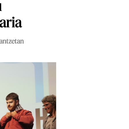
u
aria
dantzetan