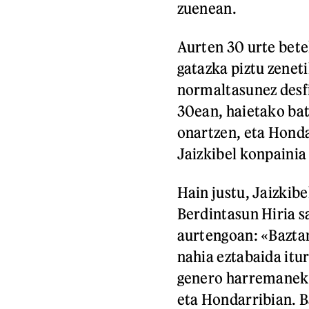
zuenean.
Aurten 30 urte bete
gatazka piztu zenet
normaltasunez desfi
30ean, haietako bat
onartzen, eta Honda
Jaizkibel konpainia
Hain justu, Jaizkib
Berdintasun Hiria sa
aurtengoan: «Bazta
nahia eztabaida itur
genero harremanek 
eta Hondarribian. Ba