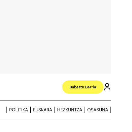
Babestu Berria
POLITIKA
EUSKARA
HEZKUNTZA
OSASUNA