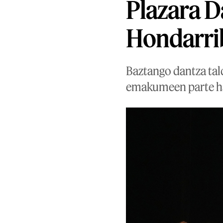
Plazara D
Hondarrib
Baztango dantza tal
emakumeen parte har