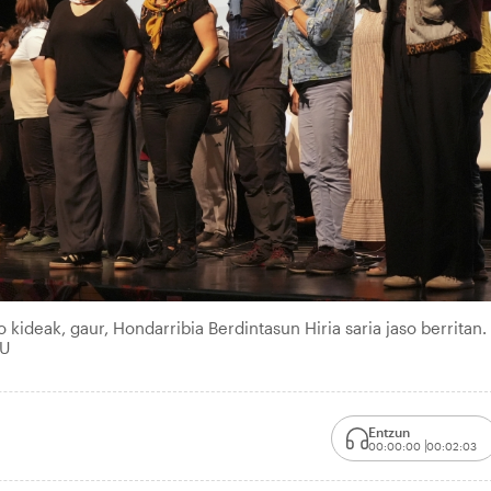
 kideak, gaur, Hondarribia Berdintasun Hiria saria jaso berritan.
KU
Entzun
00:00:00
00:02:03