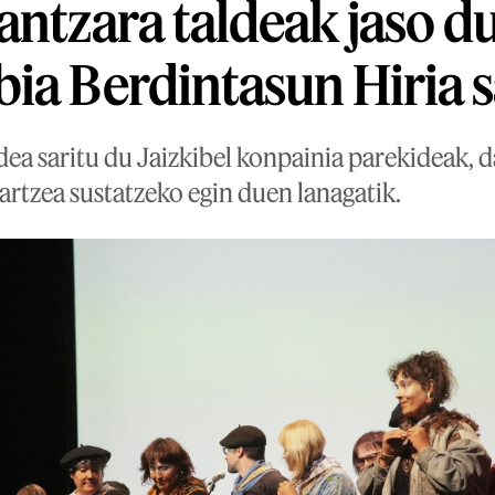
antzara taldeak jaso d
ia Berdintasun Hiria s
dea saritu du Jaizkibel konpainia parekideak, 
tzea sustatzeko egin duen lanagatik.