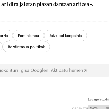
ri dira jaietan plazan dantzan aritzea».
erria
Feminismoa
Jaizkibel konpainia
Berdintasun politikak
oko iturri gisa Googlen.
Aktibatu hemen
Ez dago iruzkin
ORDENATU