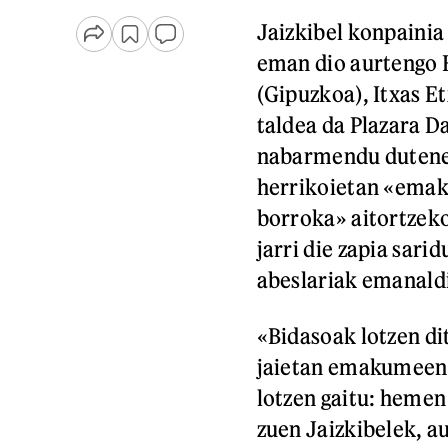
Jaizkibel konpainia
eman dio aurtengo H
(Gipuzkoa), Itxas E
taldea da Plazara D
nabarmendu dutenez
herrikoietan «emak
borroka» aitortzek
jarri die zapia sari
abeslariak emanaldi
«Bidasoak lotzen di
jaietan emakumeen 
lotzen gaitu: hemen
zuen Jaizkibelek, au