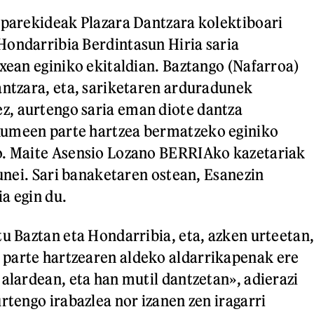
 parekideak Plazara Dantzara kolektiboari
ondarribia Berdintasun Hiria saria
txean eginiko ekitaldian. Baztango (Nafarroa)
antzara, eta, sariketaren arduradunek
, aurtengo saria eman diote dantza
umeen parte hartzea bermatzeko eginiko
o. Maite Asensio Lozano BERRIAko kazetariak
dunei. Sari banaketaren ostean, Esanezin
a egin du.
tu Baztan eta Hondarribia, eta, azken urteetan
parte hartzearen aldeko aldarrikapenak ere
 alardean, eta han mutil dantzetan», adierazi
rtengo irabazlea nor izanen zen iragarri