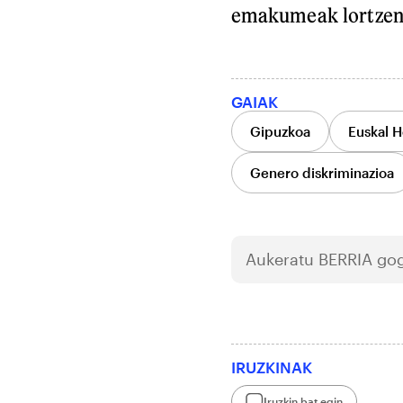
emakumeak lortzen a
GAIAK
Gipuzkoa
Euskal H
Genero diskriminazioa
Aukeratu
BERRIA
gog
IRUZKINAK
Iruzkin bat egin