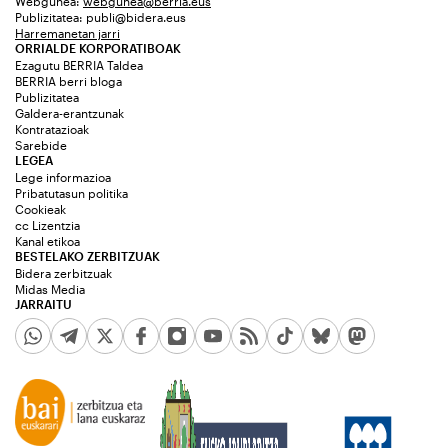
Webgunea:
webgunea@berria.eus
Publizitatea:
publi@bidera.eus
Harremanetan jarri
ORRIALDE KORPORATIBOAK
Ezagutu BERRIA Taldea
BERRIA berri bloga
Publizitatea
Galdera-erantzunak
Kontratazioak
Sarebide
LEGEA
Lege informazioa
Pribatutasun politika
Cookieak
cc Lizentzia
Kanal etikoa
BESTELAKO ZERBITZUAK
Bidera zerbitzuak
Midas Media
JARRAITU