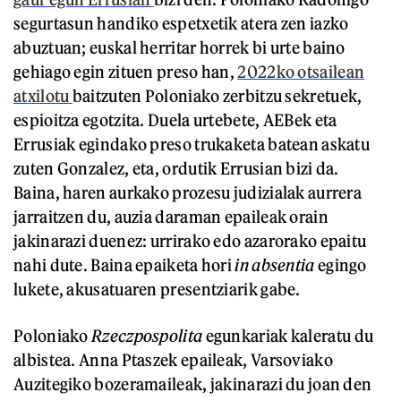
segurtasun handiko espetxetik atera zen iazko
abuztuan; euskal herritar horrek bi urte baino
gehiago egin zituen preso han,
2022ko otsailean
atxilotu
baitzuten Poloniako zerbitzu sekretuek,
espioitza egotzita. Duela urtebete, AEBek eta
Errusiak egindako preso trukaketa batean askatu
zuten Gonzalez, eta, ordutik Errusian bizi da.
Baina, haren aurkako prozesu judizialak aurrera
jarraitzen du, auzia daraman epaileak orain
jakinarazi duenez: urrirako edo azarorako epaitu
nahi dute. Baina epaiketa hori
in absentia
egingo
lukete, akusatuaren presentziarik gabe.
Poloniako
Rzeczpospolita
egunkariak kaleratu du
albistea. Anna Ptaszek epaileak, Varsoviako
Auzitegiko bozeramaileak, jakinarazi du joan den