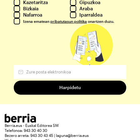
Kazetaritza
Gipuzkoa
Bizkaia
Araba
Nafarroa
Iparraldea
Izena ematean
pribatutasun politika
onartzen duzu.
Berria.eus - Euskal Editorea SM
Telefonoa: 943 30 40 30
Bezero arreta: 943 30 43 45 | laguna@berria.eus