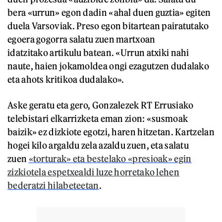
bera «urrun» egon dadin «ahal duen guztia» egiten
duela Varsoviak. Preso egon bitartean pairatutako
egoera gogorra salatu zuen martxoan
idatzitako artikulu batean. «Urrun atxiki nahi
naute, haien jokamoldea ongi ezagutzen dudalako
eta ahots kritikoa dudalako».
Aske geratu eta gero, Gonzalezek RT Errusiako
telebistari elkarrizketa eman zion: «susmoak
baizik» ez dizkiote egotzi, haren hitzetan. Kartzelan
hogei kilo argaldu zela azaldu zuen, eta salatu
zuen
«torturak» eta bestelako «presioak» egin
zizkiotela espetxealdi luze horretako lehen
bederatzi hilabeteetan
.