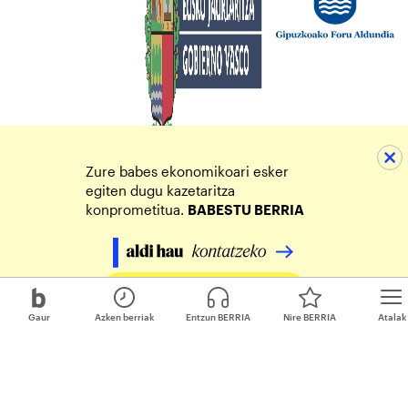
Zure babes ekonomikoari esker
egiten dugu kazetaritza
konprometitua.
BABESTU BERRIA
Egin zure ekarpena
Gaur
Azken berriak
Entzun BERRIA
Nire BERRIA
Atalak