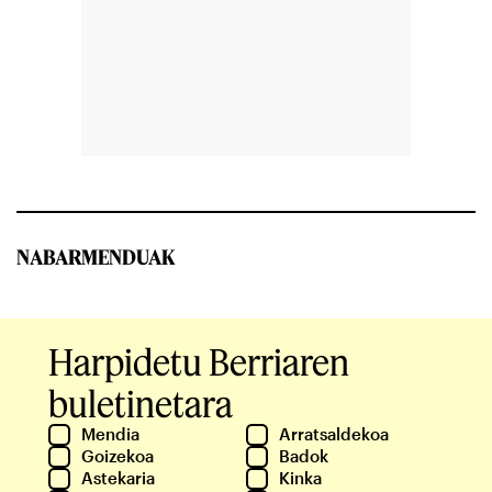
NABARMENDUAK
Harpidetu Berriaren
buletinetara
Mendia
Arratsaldekoa
Goizekoa
Badok
Astekaria
Kinka