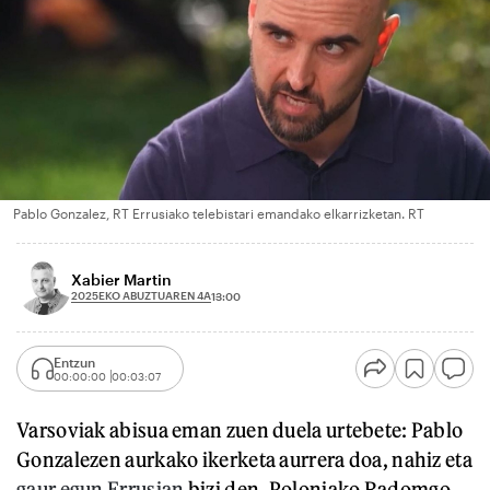
Pablo Gonzalez, RT Errusiako telebistari emandako elkarrizketan. RT
Xabier Martin
2025EKO ABUZTUAREN 4A
13:00
Entzun
00:00:00
00:03:07
Varsoviak abisua eman zuen duela urtebete: Pablo
Gonzalezen aurkako ikerketa aurrera doa, nahiz eta
gaur egun Errusian
bizi den. Poloniako Radomgo