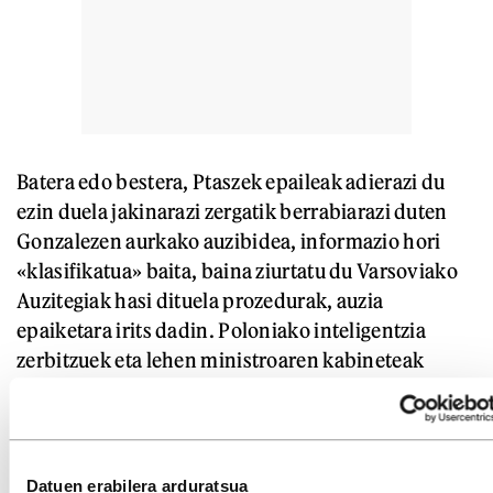
Batera edo bestera, Ptaszek epaileak adierazi du
ezin duela jakinarazi zergatik berrabiarazi duten
Gonzalezen aurkako auzibidea, informazio hori
«klasifikatua» baita, baina ziurtatu du Varsoviako
Auzitegiak hasi dituela prozedurak, auzia
epaiketara irits dadin. Poloniako inteligentzia
zerbitzuek eta lehen ministroaren kabineteak
zenbait agiri igorri dizkiote epaileari, eta horren
ostean berrabiarazi dute Gonzalezen aurkako
prozesua.
Datuen erabilera arduratsua