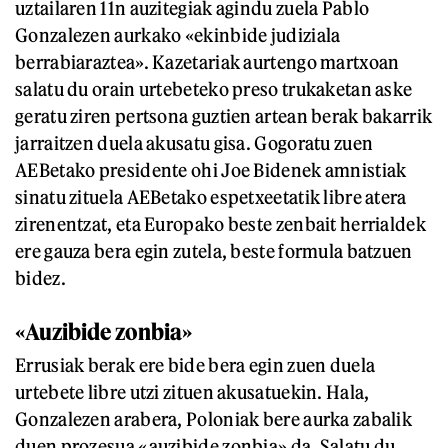
uztailaren 11n auzitegiak agindu zuela Pablo
Gonzalezen aurkako «ekinbide judiziala
berrabiaraztea». Kazetariak aurtengo martxoan
salatu du orain urtebeteko preso trukaketan aske
geratu ziren pertsona guztien artean berak bakarrik
jarraitzen duela akusatu gisa. Gogoratu zuen
AEBetako presidente ohi Joe Bidenek amnistiak
sinatu zituela AEBetako espetxeetatik libre atera
zirenentzat, eta Europako beste zenbait herrialdek
ere gauza bera egin zutela, beste formula batzuen
bidez.
«Auzibide zonbia»
Errusiak berak ere bide bera egin zuen duela
urtebete libre utzi zituen akusatuekin. Hala,
Gonzalezen arabera, Poloniak bere aurka zabalik
duen prozesua «auzibide zonbia» da. Salatu du