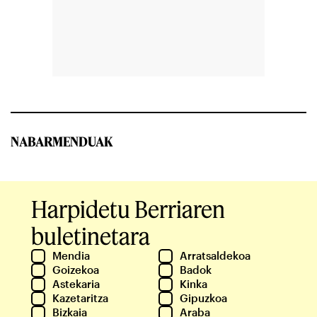
NABARMENDUAK
Harpidetu Berriaren
buletinetara
Mendia
Arratsaldekoa
Goizekoa
Badok
Astekaria
Kinka
Kazetaritza
Gipuzkoa
Bizkaia
Araba