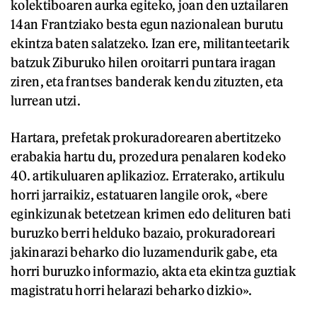
kolektiboaren aurka egiteko, joan den uztailaren
14an Frantziako besta egun nazionalean burutu
ekintza baten salatzeko. Izan ere, militanteetarik
batzuk Ziburuko hilen oroitarri puntara iragan
ziren, eta frantses banderak kendu zituzten, eta
lurrean utzi.
Hartara, prefetak prokuradorearen abertitzeko
erabakia hartu du, prozedura penalaren kodeko
40. artikuluaren aplikazioz. Erraterako, artikulu
horri jarraikiz, estatuaren langile orok, «bere
eginkizunak betetzean krimen edo delituren bati
buruzko berri helduko bazaio, prokuradoreari
jakinarazi beharko dio luzamendurik gabe, eta
horri buruzko informazio, akta eta ekintza guztiak
magistratu horri helarazi beharko dizkio».