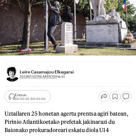
Leire Casamajou Elkegarai
2023KO UZTAILAREN 25A
18:33
Entzun
00:00:00
00:00:00
Uztailaren 25 honetan agertu prentsa agiri batean,
Pirinio Atlantikoetako prefetak jakinarazi du
Baionako prokuradoreari eskatu diola U14