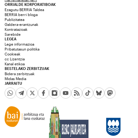
ORRIALDE KORPORATIBOAK
Ezagutu BERRIA Taldea
BERRIA berri bloga
Publizitatea
Galdera-erantzunak
Kontratazioak
Sarebide
LEGEA
Lege informazioa
Pribatutasun politika
Cookieak
cc Lizentzia
Kanal etikoa
BESTELAKO ZERBITZUAK
Bidera zerbitzuak
Midas Media
JARRAITU