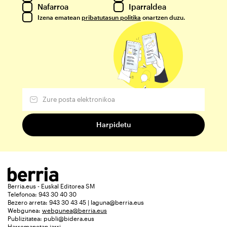
Nafarroa
Iparraldea
Izena ematean
pribatutasun politika
onartzen duzu.
Berria.eus - Euskal Editorea SM
Telefonoa: 943 30 40 30
Bezero arreta: 943 30 43 45 | laguna@berria.eus
Webgunea:
webgunea@berria.eus
Publizitatea:
publi@bidera.eus
Harremanetan jarri