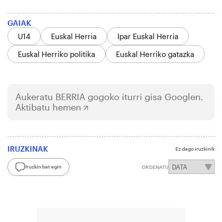
GAIAK
U14
Euskal Herria
Ipar Euskal Herria
Euskal Herriko politika
Euskal Herriko gatazka
Aukeratu
BERRIA
gogoko iturri gisa Googlen.
Aktibatu hemen
IRUZKINAK
Ez dago iruzkinik
Iruzkin bat egin
ORDENATU