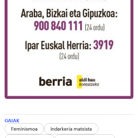
GAIAK
Feminismoa
Indarkeria matxista