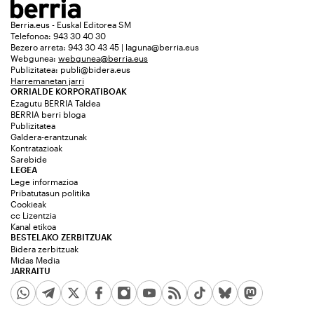
Berria.eus - Euskal Editorea SM
Telefonoa: 943 30 40 30
Bezero arreta: 943 30 43 45 | laguna@berria.eus
Webgunea:
webgunea@berria.eus
Publizitatea:
publi@bidera.eus
Harremanetan jarri
ORRIALDE KORPORATIBOAK
Ezagutu BERRIA Taldea
BERRIA berri bloga
Publizitatea
Galdera-erantzunak
Kontratazioak
Sarebide
LEGEA
Lege informazioa
Pribatutasun politika
Cookieak
cc Lizentzia
Kanal etikoa
BESTELAKO ZERBITZUAK
Bidera zerbitzuak
Midas Media
JARRAITU