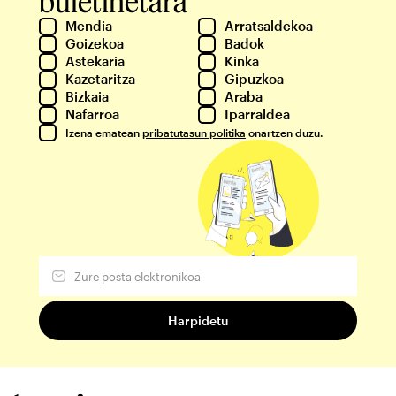
buletinetara
Mendia
Arratsaldekoa
Goizekoa
Badok
Astekaria
Kinka
Kazetaritza
Gipuzkoa
Bizkaia
Araba
Nafarroa
Iparraldea
Izena ematean
pribatutasun politika
onartzen duzu.