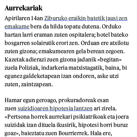
Aurrekariak
Apirilaren 14an
Ziburuko eraikin batetik jausi zen
emakume
bera da hilda topatu dutena. Orduko
hartan larri eraman zuten ospitalera; hotel bateko
bosgarren solairutik erori zen. Orduan ere atxilotu
zuten gizona; emakumearen gela berean zegoen.
Kazetak adierazi zuen gizona jadanik «begitan»
zuela Poliziak, indarkeria matxistagatik, baina, bi
egunez galdeketapean izan ondoren, aske utzi
zuten, zaintzapean.
Hamar egun geroago, prokuradoreak esan
zuen
suizidioaren hipotesia lantzen
ari zirela.
«Pertsona horrek aurrekari psikiatrikoak eta joera
suizidak izan dituela ikusirik, hipotesi horri buruz
goaz», baieztatu zuen Bourrierrek. Hala ere,