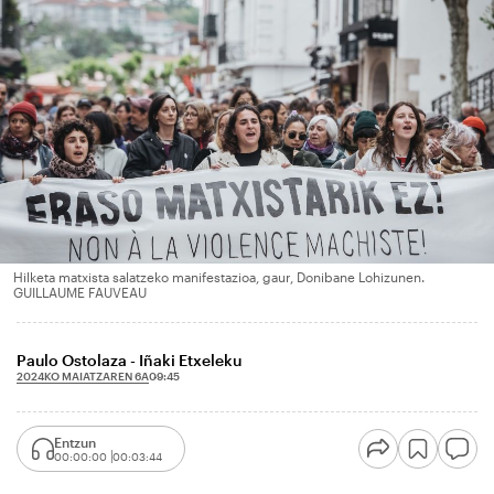
Hilketa matxista salatzeko manifestazioa, gaur, Donibane Lohizunen.
GUILLAUME FAUVEAU
Paulo Ostolaza - Iñaki Etxeleku
2024KO MAIATZAREN 6A
09:45
Entzun
00:00:00
00:03:44