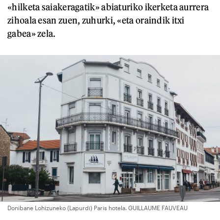
«hilketa saiakeragatik» abiaturiko ikerketa aurrera
zihoala esan zuen, zuhurki, «eta oraindik itxi
gabea» zela.
Donibane Lohizuneko (Lapurdi) Paris hotela. GUILLAUME FAUVEAU