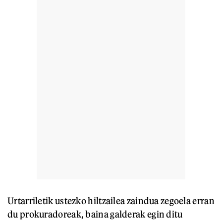
Urtarriletik ustezko hiltzailea zaindua zegoela erran
du prokuradoreak, baina galderak egin ditu