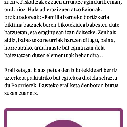
zuen». Fiskaltzak ez zuen urruntze agindurik eman,
ondorioz. Hala adierazi zuen atzo Baionako
prokuradoreak: «Familia barneko bortizkeria
biktima batzuek beren bikotekidea babesten dute
batzuetan, eta eraginpean izan daitezke. Zenbait
aldiz, babesteko neurriak hartzen ditugu, baina,
horretarako, arau hauste bat egina izan dela
baieztatzen duten elementuak behar dira».
Erailketagatik auzipetua den bikotekideari berriz
azterketa psikiatriko bat egitekoa diotela zehaztu
du Bourrierek, ikusteko erailketa denboran burua
zuzen zuenetz.