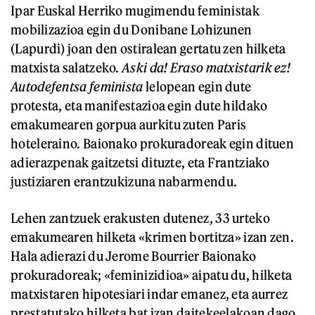
Ipar Euskal Herriko mugimendu feministak
mobilizazioa egin du Donibane Lohizunen
(Lapurdi) joan den ostiralean gertatu zen hilketa
matxista salatzeko.
Aski da! Eraso matxistarik ez!
Autodefentsa feminista
lelopean egin dute
protesta, eta manifestazioa egin dute hildako
emakumearen gorpua aurkitu zuten Paris
hoteleraino. Baionako prokuradoreak egin dituen
adierazpenak gaitzetsi dituzte, eta Frantziako
justiziaren erantzukizuna nabarmendu.
Lehen zantzuek erakusten dutenez, 33 urteko
emakumearen hilketa «krimen bortitza» izan zen.
Hala adierazi du Jerome Bourrier Baionako
prokuradoreak; «feminizidioa» aipatu du, hilketa
matxistaren hipotesiari indar emanez, eta aurrez
prestatutako hilketa bat izan daitekeelakoan dago.