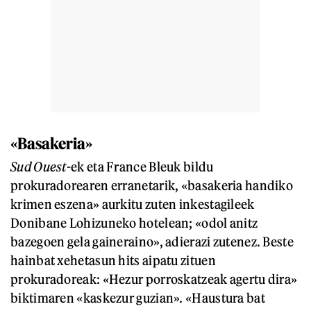
«Basakeria»
Sud Ouest
-ek eta France Bleuk bildu
prokuradorearen erranetarik, «basakeria handiko
krimen eszena» aurkitu zuten inkestagileek
Donibane Lohizuneko hotelean; «odol anitz
bazegoen gela gaineraino», adierazi zutenez. Beste
hainbat xehetasun hits aipatu zituen
prokuradoreak: «Hezur porroskatzeak agertu dira»
biktimaren «kaskezur guzian». «Haustura bat