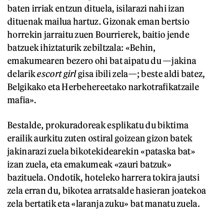
baten irriak entzun dituela, isilarazi nahi izan
dituenak mailua hartuz. Gizonak eman bertsio
horrekin jarraitu zuen Bourrierek, baitio jende
batzuek ihiztaturik zebiltzala: «Behin,
emakumearen bezero ohi bat aipatu du —jakina
delarik
escort girl
gisa ibili zela—; beste aldi batez,
Belgikako eta Herbehereetako narkotrafikatzaile
mafia».
Bestalde, prokuradoreak esplikatu du biktima
erailik aurkitu zuten ostiral goizean gizon batek
jakinarazi zuela bikotekidearekin «pataska bat»
izan zuela, eta emakumeak «zauri batzuk»
bazituela. Ondotik, hoteleko harrera tokira jautsi
zela erran du, bikotea arratsalde hasieran joatekoa
zela bertatik eta «laranja zuku» bat manatu zuela.