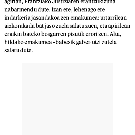
agirian, Frantziako Justiziaren erantzukizuna
nabarmendu dute. Izan ere, lehenago ere
indarkeria jasandakoa zen emakumea: urtarrilean
aizkorakada bat jaso zuela salatu zuen, eta apirilean
eraikin bateko bosgarren pisutik erori zen. Alta,
hildako emakumea «babesik gabe» utzi zutela
salatu dute.