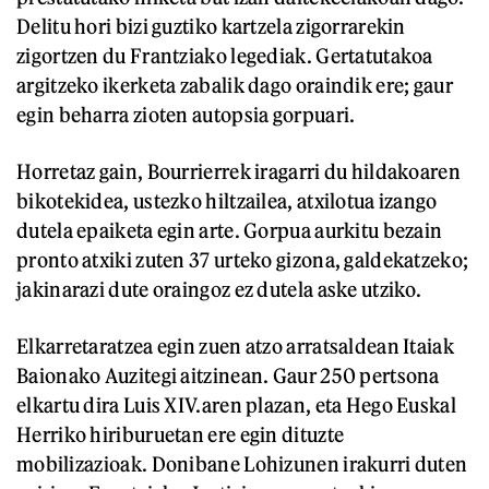
Delitu hori bizi guztiko kartzela zigorrarekin
zigortzen du Frantziako legediak. Gertatutakoa
argitzeko ikerketa zabalik dago oraindik ere; gaur
egin beharra zioten autopsia gorpuari.
Horretaz gain, Bourrierrek iragarri du hildakoaren
bikotekidea, ustezko hiltzailea, atxilotua izango
dutela epaiketa egin arte. Gorpua aurkitu bezain
pronto atxiki zuten 37 urteko gizona, galdekatzeko;
jakinarazi dute oraingoz ez dutela aske utziko.
Elkarretaratzea egin zuen atzo arratsaldean Itaiak
Baionako Auzitegi aitzinean. Gaur 250 pertsona
elkartu dira Luis XIV.aren plazan, eta Hego Euskal
Herriko hiriburuetan ere egin dituzte
mobilizazioak. Donibane Lohizunen irakurri duten