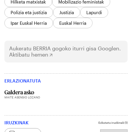
Hilketa matxistak
Mobilizazio feministak
Polizia eta justizia
Justizia
Lapurdi
Ipar Euskal Herria
Euskal Herria
Aukeratu
BERRIA
gogoko iturri gisa Googlen.
Aktibatu hemen
ERLAZIONATUTA
Galdera asko
MAITE ASENSIO LOZANO
IRUZKINAK
Ezkutatu iruzkinak
(1)