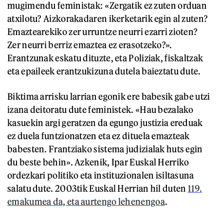
mugimendu feministak: «Zergatik ez zuten orduan
atxilotu? Aizkorakadaren ikerketarik egin al zuten?
Emaztearekiko zer urruntze neurri ezarri zioten?
Zer neurri berriz emaztea ez erasotzeko?».
Erantzunak eskatu dituzte, eta Poliziak, fiskaltzak
eta epaileek erantzukizuna dutela baieztatu dute.
Biktima arrisku larrian egonik ere babesik gabe utzi
izana deitoratu dute feministek. «Hau bezalako
kasuekin argi geratzen da egungo justizia ereduak
ez duela funtzionatzen eta ez dituela emazteak
babesten. Frantziako sistema judizialak huts egin
du beste behin». Azkenik, Ipar Euskal Herriko
ordezkari politiko eta instituzionalen isiltasuna
salatu dute. 2003tik Euskal Herrian hil duten
119.
emakumea da, eta aurtengo lehenengoa
.