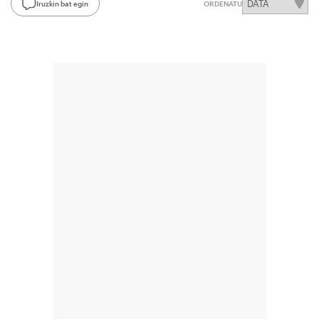
Iruzkin bat egin
ORDENATU