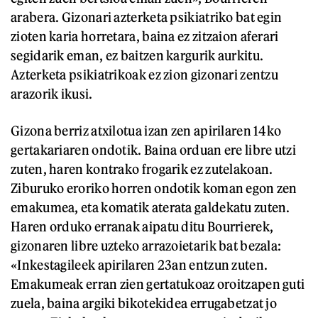
arabera. Gizonari azterketa psikiatriko bat egin
zioten karia horretara, baina ez zitzaion aferari
segidarik eman, ez baitzen kargurik aurkitu.
Azterketa psikiatrikoak ez zion gizonari zentzu
arazorik ikusi.
Gizona berriz atxilotua izan zen apirilaren 14ko
gertakariaren ondotik. Baina orduan ere libre utzi
zuten, haren kontrako frogarik ez zutelakoan.
Ziburuko eroriko horren ondotik koman egon zen
emakumea, eta komatik aterata galdekatu zuten.
Haren orduko erranak aipatu ditu Bourrierek,
gizonaren libre uzteko arrazoietarik bat bezala:
«Inkestagileek apirilaren 23an entzun zuten.
Emakumeak erran zien gertatukoaz oroitzapen guti
zuela, baina argiki bikotekidea errugabetzat jo