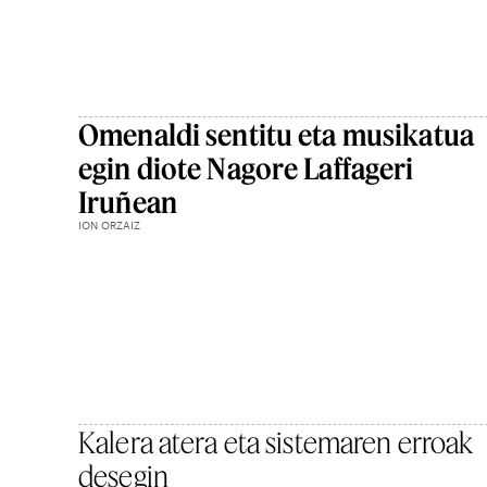
Omenaldi sentitu eta musikatua
egin diote Nagore Laffageri
Iruñean
ION ORZAIZ
Kalera atera eta sistemaren erroak
desegin