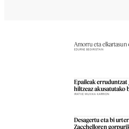
Amorru eta elkartasun o
EDURNE BEGIRISTAIN
Epaileak erruduntzat 
hiltzeaz akusatutako 
IRATXE MUXIKA KARRION
Desagertu eta bi urter
Zacchelloren gorpurik