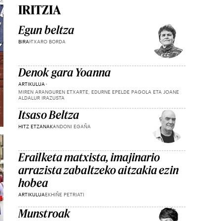
IRITZIA
Egun beltza
BIRA
ITXARO BORDA
Denok gara Yoanna
ARTIKULUA
MIREN ARANGUREN ETXARTE, EDURNE EPELDE PAGOLA ETA JOANE
ALDALUR IRAZUSTA
Itsaso Beltza
HITZ ETZANAK
ANDONI EGAÑA
Erailketa matxista, imajinario
arrazista zabaltzeko aitzakia ezin
hobea
ARTIKULUA
EKHIÑE PETRIATI
Munstroak