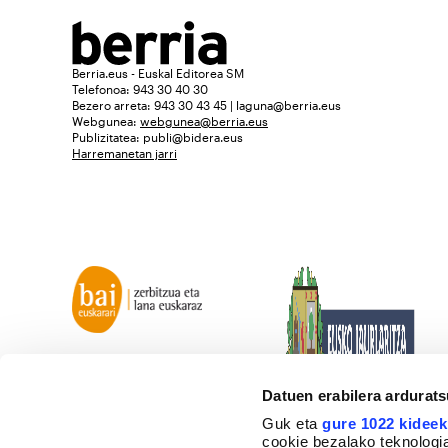
Berria.eus - Euskal Editorea SM
Telefonoa: 943 30 40 30
Bezero arreta: 943 30 43 45 | laguna@berria.eus
Webgunea:
webgunea@berria.eus
Publizitatea:
publi@bidera.eus
Harremanetan jarri
Datuen erabilera ardurat
Guk eta
gure 1022 kideek
cookie bezalako teknologia