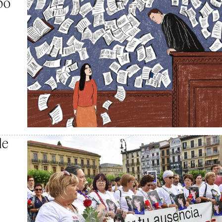
bo
de