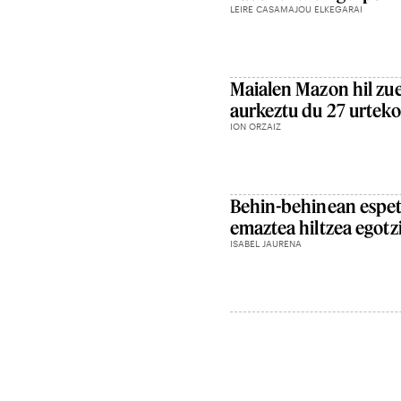
LEIRE CASAMAJOU ELKEGARAI
Maialen Mazon hil zue
aurkeztu du 27 urteko
ION ORZAIZ
Behin-behinean espe
emaztea hiltzea egotzi
ISABEL JAURENA