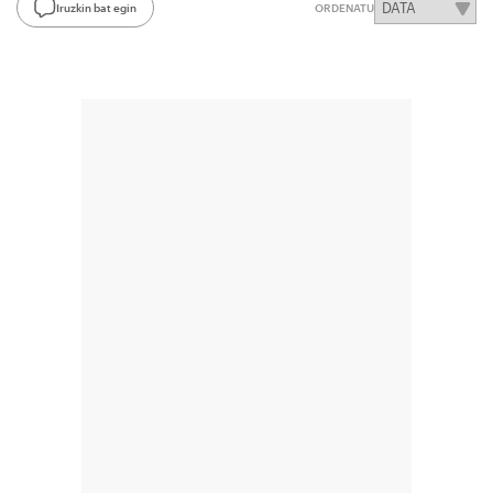
Iruzkin bat egin
ORDENATU