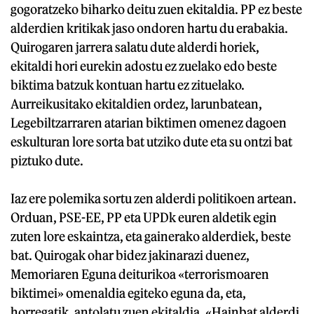
gogoratzeko biharko deitu zuen ekitaldia. PP ez beste
alderdien kritikak jaso ondoren hartu du erabakia.
Quirogaren jarrera salatu dute alderdi horiek,
ekitaldi hori eurekin adostu ez zuelako edo beste
biktima batzuk kontuan hartu ez zituelako.
Aurreikusitako ekitaldien ordez, larunbatean,
Legebiltzarraren atarian biktimen omenez dagoen
eskulturan lore sorta bat utziko dute eta su ontzi bat
piztuko dute.
Iaz ere polemika sortu zen alderdi politikoen artean.
Orduan, PSE-EE, PP eta UPDk euren aldetik egin
zuten lore eskaintza, eta gainerako alderdiek, beste
bat. Quirogak ohar bidez jakinarazi duenez,
Memoriaren Eguna deiturikoa «terrorismoaren
biktimei» omenaldia egiteko eguna da, eta,
horregatik, antolatu zuen ekitaldia. «Hainbat alderdi