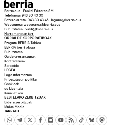
Berria.eus - Euskal Editorea SM
Telefonoa: 943 30 40 30
Bezero arreta: 943 30 43 45 | laguna@berria.eus
Webgunea:
webgunea@berria.eus
Publizitatea:
publi@bidera.eus
Harremanetan jarri
ORRIALDE KORPORATIBOAK
Ezagutu BERRIA Taldea
BERRIA berri bloga
Publizitatea
Galdera-erantzunak
Kontratazioak
Sarebide
LEGEA
Lege informazioa
Pribatutasun politika
Cookieak
cc Lizentzia
Kanal etikoa
BESTELAKO ZERBITZUAK
Bidera zerbitzuak
Midas Media
JARRAITU