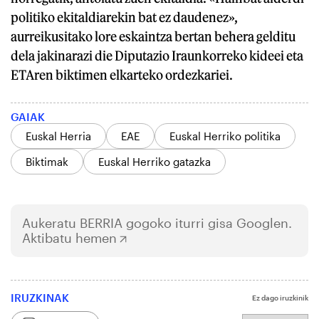
politiko ekitaldiarekin bat ez daudenez»,
aurreikusitako lore eskaintza bertan behera gelditu
dela jakinarazi die Diputazio Iraunkorreko kideei eta
ETAren biktimen elkarteko ordezkariei.
GAIAK
Euskal Herria
EAE
Euskal Herriko politika
Biktimak
Euskal Herriko gatazka
Aukeratu
BERRIA
gogoko iturri gisa Googlen.
Aktibatu hemen
IRUZKINAK
Ez dago iruzkinik