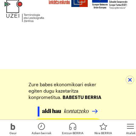
Zure babes ekonomikoari esker
egiten dugu kazetaritza
konprometitua.
BABESTU BERRIA
Egin zure ekarpena
Gaur
Azken berriak
Entzun BERRIA
Nire BERRIA
Atalak