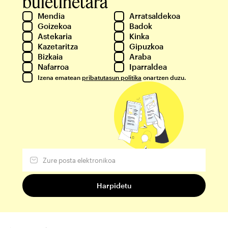
buletinetara
Mendia
Arratsaldekoa
Goizekoa
Badok
Astekaria
Kinka
Kazetaritza
Gipuzkoa
Bizkaia
Araba
Nafarroa
Iparraldea
Izena ematean
pribatutasun politika
onartzen duzu.