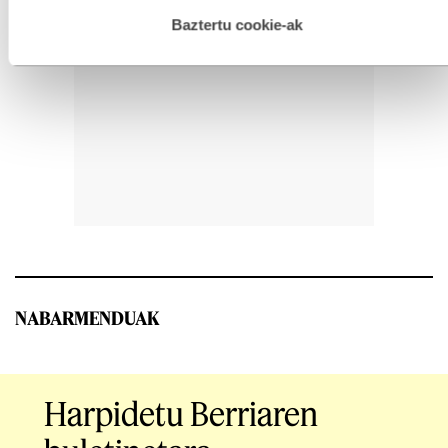
hau onartuz gero, teknologia hori erabiltzeko baimen
esplizitua ematen diguzu.
Gehiago irakurri
Baztertu cookie-ak
NABARMENDUAK
Harpidetu Berriaren