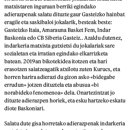
matxistaren inguruan berriki egindako
adierazpenak salatu dituzte gaur Gasteizko hainbat
eragile eta saskibaloi jokalarik, besteak beste:
Gasteizko Itaia, Amarauna Basket Fem, Indar
Baskonia edo CB Siberia Gasteiz.. Azaldu dutenez,
indarkeria matxista gutxietsi du jokalariak sare
sozialetan eta irratian egindako elkarrizketa
batean. 2019an bikotekidea itotzen eta hari
erasotzen saiatzeagatik atxilotu zuten Kurucs, eta
horren harira adierazi du gizon asko «bidegabe
errudun» jotzen dituztela eta abusua «bi
norabideko fenomenoa» dela. Onartezintzat jo
dituzte adierazpen horiek, eta esku hartzeko eskatu
diote Baskoniari.
Salatu dute gisa horretako adierazpenak indarkeria