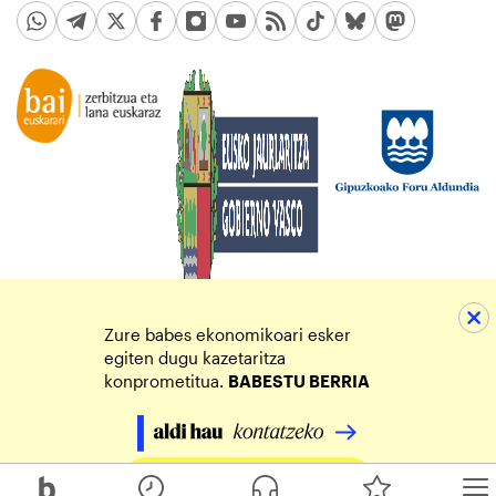
Zure babes ekonomikoari esker
egiten dugu kazetaritza
konprometitua.
BABESTU BERRIA
Egin zure ekarpena