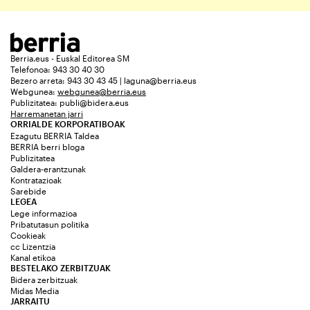
Berria.eus - Euskal Editorea SM
Telefonoa: 943 30 40 30
Bezero arreta: 943 30 43 45 | laguna@berria.eus
Webgunea:
webgunea@berria.eus
Publizitatea:
publi@bidera.eus
Harremanetan jarri
ORRIALDE KORPORATIBOAK
Ezagutu BERRIA Taldea
BERRIA berri bloga
Publizitatea
Galdera-erantzunak
Kontratazioak
Sarebide
LEGEA
Lege informazioa
Pribatutasun politika
Cookieak
cc Lizentzia
Kanal etikoa
BESTELAKO ZERBITZUAK
Bidera zerbitzuak
Midas Media
JARRAITU