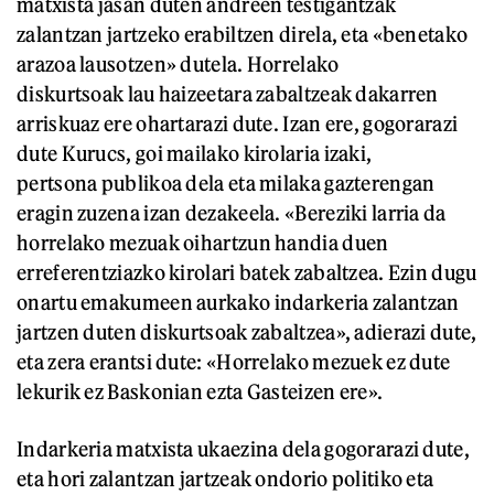
matxista jasan duten andreen testigantzak
zalantzan jartzeko erabiltzen direla, eta «benetako
arazoa lausotzen» dutela. Horrelako
diskurtsoak lau haizeetara zabaltzeak dakarren
arriskuaz ere ohartarazi dute. Izan ere, gogorarazi
dute Kurucs, goi mailako kirolaria izaki,
pertsona publikoa dela eta milaka gazterengan
eragin zuzena izan dezakeela. «Bereziki larria da
horrelako mezuak oihartzun handia duen
erreferentziazko kirolari batek zabaltzea. Ezin dugu
onartu emakumeen aurkako indarkeria zalantzan
jartzen duten diskurtsoak zabaltzea», adierazi dute,
eta zera erantsi dute: «Horrelako mezuek ez dute
lekurik ez Baskonian ezta Gasteizen ere».
Indarkeria matxista ukaezina dela gogorarazi dute,
eta hori zalantzan jartzeak ondorio politiko eta