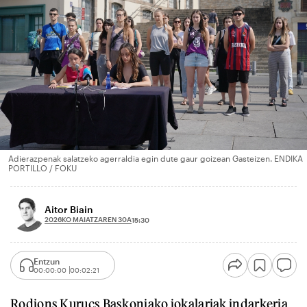
Adierazpenak salatzeko agerraldia egin dute gaur goizean Gasteizen. ENDIKA
PORTILLO / FOKU
Aitor Biain
2026KO MAIATZAREN 30A
15:30
Entzun
00:00:00
00:02:21
Rodions Kurucs Baskoniako jokalariak indarkeria