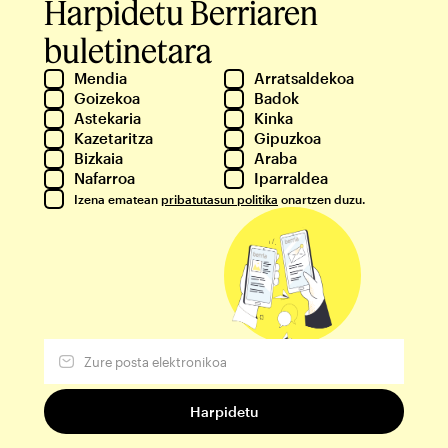
Harpidetu Berriaren
buletinetara
Mendia
Arratsaldekoa
Goizekoa
Badok
Astekaria
Kinka
Kazetaritza
Gipuzkoa
Bizkaia
Araba
Nafarroa
Iparraldea
Izena ematean
pribatutasun politika
onartzen duzu.