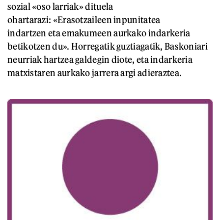
sozial «oso larriak» dituela
ohartarazi: «Erasotzaileen inpunitatea
indartzen eta emakumeen aurkako indarkeria
betikotzen du». Horregatik guztiagatik, Baskoniari
neurriak hartzea galdegin diote, eta indarkeria
matxistaren aurkako jarrera argi adieraztea.