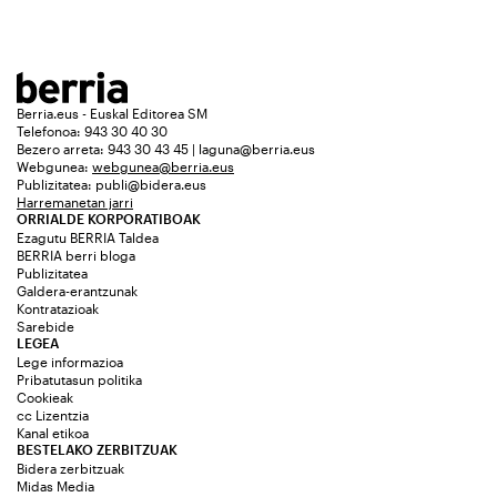
Berria.eus - Euskal Editorea SM
Telefonoa: 943 30 40 30
Bezero arreta: 943 30 43 45 | laguna@berria.eus
Webgunea:
webgunea@berria.eus
Publizitatea:
publi@bidera.eus
Harremanetan jarri
ORRIALDE KORPORATIBOAK
Ezagutu BERRIA Taldea
BERRIA berri bloga
Publizitatea
Galdera-erantzunak
Kontratazioak
Sarebide
LEGEA
Lege informazioa
Pribatutasun politika
Cookieak
cc Lizentzia
Kanal etikoa
BESTELAKO ZERBITZUAK
Bidera zerbitzuak
Midas Media