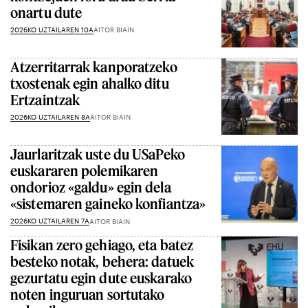
onartu dute
2026KO UZTAILAREN 10A
AITOR BIAIN
Atzerritarrak kanporatzeko
txostenak egin ahalko ditu
Ertzaintzak
2026KO UZTAILAREN 8A
AITOR BIAIN
Jaurlaritzak uste du USaPeko
euskararen polemikaren
ondorioz «galdu» egin dela
«sistemaren gaineko konfiantza»
2026KO UZTAILAREN 7A
AITOR BIAIN
Fisikan zero gehiago, eta batez
besteko notak, behera: datuek
gezurtatu egin dute euskarako
noten inguruan sortutako