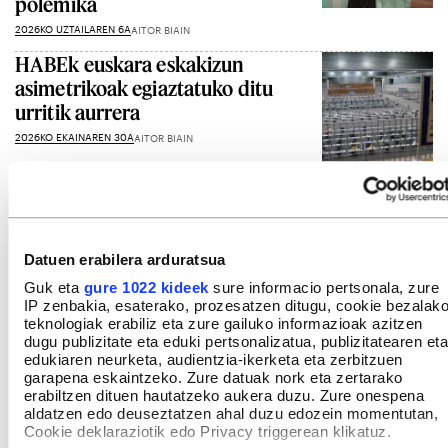
polemika
2026KO UZTAILAREN 6A
AITOR BIAIN
HABEk euskara eskakizun
asimetrikoak egiaztatuko ditu
urritik aurrera
2026KO EKAINAREN 30A
AITOR BIAIN
Gehiago ikusi
Datuen erabilera arduratsua
Guk eta
gure 1022 kideek
sure informacio pertsonala, zure
IP zenbakia, esaterako, prozesatzen ditugu, cookie bezalak
teknologiak erabiliz eta zure gailuko informazioak azitzen
dugu publizitate eta eduki pertsonalizatua, publizitatearen eta
edukiaren neurketa, audientzia-ikerketa eta zerbitzuen
garapena eskaintzeko. Zure datuak nork eta zertarako
erabiltzen dituen hautatzeko aukera duzu. Zure onespena
aldatzen edo deuseztatzen ahal duzu edozein momentutan,
Cookie deklaraziotik edo Privacy triggerean klikatuz.