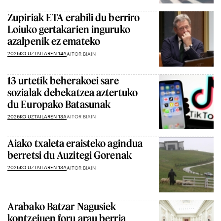
Zupiriak ETA erabili du berriro
Loiuko gertakarien inguruko
azalpenik ez emateko
2026KO UZTAILAREN 14A
AITOR BIAIN
13 urtetik beherakoei sare
sozialak debekatzea aztertuko
du Europako Batasunak
2026KO UZTAILAREN 13A
AITOR BIAIN
Aiako txaleta eraisteko agindua
berretsi du Auzitegi Gorenak
2026KO UZTAILAREN 13A
AITOR BIAIN
Arabako Batzar Nagusiek
kontzejuen foru arau berria