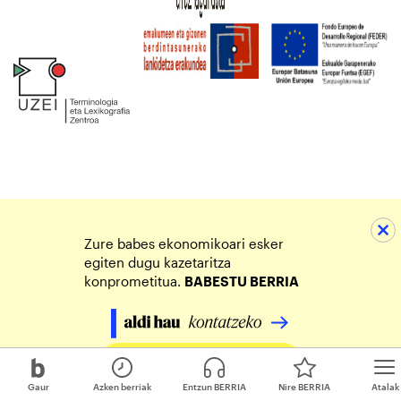
Zure babes ekonomikoari esker
egiten dugu kazetaritza
konprometitua.
BABESTU BERRIA
Egin zure ekarpena
Gaur
Azken berriak
Entzun BERRIA
Nire BERRIA
Atalak