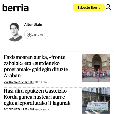
Babestu Berria
Aitor Biain
Jarraitu
Faxismoaren aurka, «fronte
zabalak» eta «gutxieneko
programak» galdegin dituzte
Araban
2026KO UZTAILAREN 18A
AITOR BIAIN
Hasi dira epaitzen Gasteizko
Korda gunea husteari aurre
egitea leporatutako 11 lagunak
2026KO UZTAILAREN 16A
AITOR BIAIN