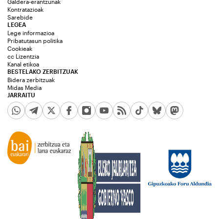
Galdera-erantzunak
Kontratazioak
Sarebide
LEGEA
Lege informazioa
Pribatutasun politika
Cookieak
cc Lizentzia
Kanal etikoa
BESTELAKO ZERBITZUAK
Bidera zerbitzuak
Midas Media
JARRAITU