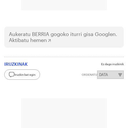
Aukeratu
BERRIA
gogoko iturri gisa Googlen.
Aktibatu hemen
IRUZKINAK
Ez dago iruzkinik
Iruzkin bat egin
ORDENATU