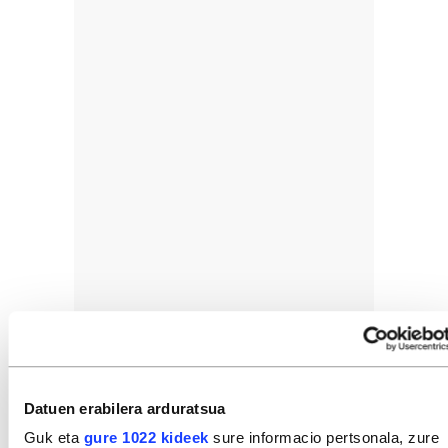
Datuen erabilera arduratsua
Guk eta
gure 1022 kideek
sure informacio pertsonala, zure