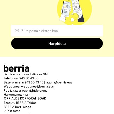
Berria.eus - Euskal Editorea SM
Telefonoa: 943 30 40 30
Bezero arreta: 943 30 43 45 | laguna@berria.eus
Webgunea:
webgunea@berria.eus
Publizitatea:
publi@bidera.eus
Harremanetan jarri
ORRIALDE KORPORATIBOAK
Ezagutu BERRIA Taldea
BERRIA berri bloga
Publizitatea