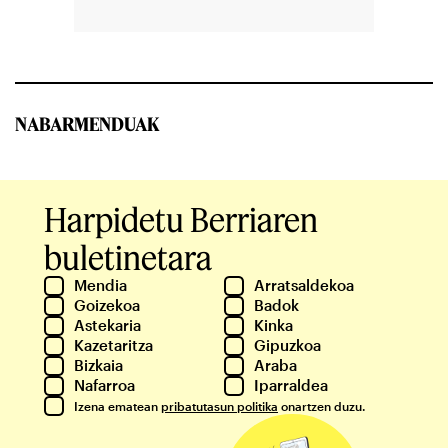
NABARMENDUAK
Harpidetu Berriaren
buletinetara
Mendia
Arratsaldekoa
Goizekoa
Badok
Astekaria
Kinka
Kazetaritza
Gipuzkoa
Bizkaia
Araba
Nafarroa
Iparraldea
Izena ematean
pribatutasun politika
onartzen duzu.