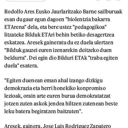
Rodolfo Ares Eusko Jaurlaritzako Barne sailburuak
esan du gaur egun dagoen "biolentzia bakarra
ETArena" dela, eta bere ustez "pedagogikoa"
litzateke Bilduk ETAri behin betiko desagertzea
eskatzea. Aresek gaineratu du ez duela ulertzen
"Bilduk gauzei euren izenarekin deitzeko duen
beldurra". Dei egin dio Bilduri ETAk "traba egiten
duela" esatera.
"Egiten duenean eman ahal izango dizkigu
demokrazia eta herri honekiko konpromiso
lezioak, orain arte euren burua demokratatzat
jotzen zuten askok jendea hiltzen zutenean beste
leku batera begiratzen baitzuten".
Aresek, gainera, Jose Luis Rodriguez Zapatero