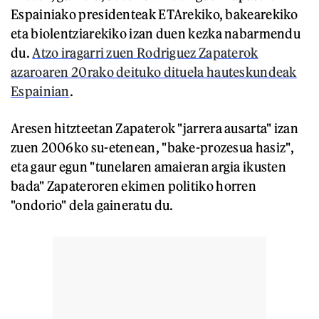
Espainiako presidenteak ETArekiko, bakearekiko
eta biolentziarekiko izan duen kezka nabarmendu
du.
Atzo iragarri zuen Rodriguez Zapaterok
azaroaren 20rako deituko dituela hauteskundeak
Espainian
.
Aresen hitzteetan Zapaterok "jarrera ausarta" izan
zuen 2006ko su-etenean, "bake-prozesua hasiz",
eta gaur egun "tunelaren amaieran argia ikusten
bada" Zapateroren ekimen politiko horren
"ondorio" dela gaineratu du.