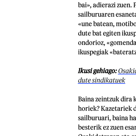
bai», adierazi zuen.
sailburuaren esaneta
«une batean, motibo
dute bat egiten ikus
ondorioz, «gomendag
ikuspegiak «bateratz
Ikusi gehiago:
Osakid
dute sindikatuek
Baina zeintzuk dira
horiek? Kazetariek d
sailburuari, baina h
besterik ez zuen esa