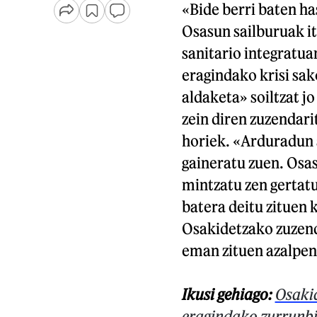
«Bide berri baten ha
Osasun sailburuak it
sanitario integratu
eragindako krisi sa
aldaketa» soiltzat j
zein diren zuzendari
horiek. «Arduradun a
gaineratu zuen. Osas
mintzatu zen gertatu
batera deitu zituen
Osakidetzako zuzend
eman zituen azalpen
Ikusi gehiago:
Osaki
eragindako zurrunb