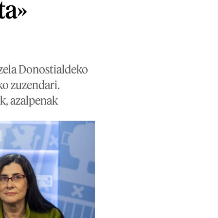
ta»
 zela Donostialdeko
ko zuzendari.
Uk, azalpenak