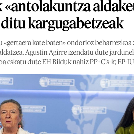
 «antolakuntza aldake
jo ditu kargugabetzeak
u «gertaera kate baten» ondorioz beharrezkoa
aldatzea. Agustin Agirre izendatu dute jardune
oa eskatu dute EH Bilduk nahiz PP+C's-k; EP-I