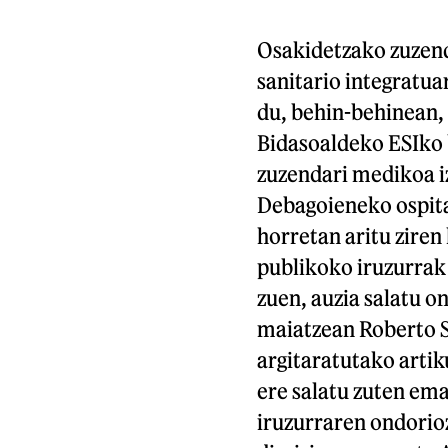
Osakidetzako zuzend
sanitario integratua
du, behin-behinean, 
Bidasoaldeko ESIko 
zuzendari medikoa iz
Debagoieneko ospita
horretan aritu ziren
publikoko iruzurrak 
zuen, auzia salatu 
maiatzean Roberto 
argitaratutako artik
ere salatu zuten ema
iruzurraren ondorio