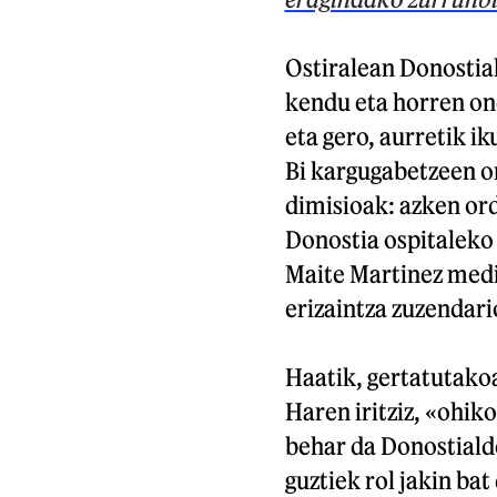
Ostiralean Donostia
kendu eta horren on
eta gero, aurretik i
Bi kargugabetzeen on
dimisioak: azken or
Donostia ospitaleko
Maite Martinez med
erizaintza zuzendar
Haatik, gertatutakoa
Haren iritziz, «ohik
behar da Donostiald
guztiek rol jakin ba