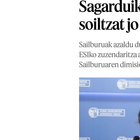
Sagarduik
soiltzat 
Sailburuak azaldu d
ESIko zuzendaritza 
Sailburuaren dimisi