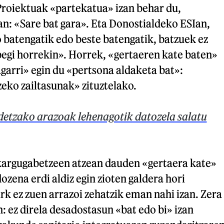
 Proiektuak «partekatua» izan behar du,
n: «Sare bat gara». Eta Donostialdeko ESIan,
 batengatik edo beste batengatik, batzuek ez
pegi horrekin». Horrek, «gertaeren kate baten»
arri» egin du «pertsona aldaketa bat»:
eko zailtasunak» zituztelako.
etzako arazoak lehenagotik datozela salatu
 kargugabetzeen atzean dauden «gertaera kate»
ozena erdi aldiz egin zioten galdera hori
ark ez zuen arrazoi zehatzik eman nahi izan. Zera
n: ez direla desadostasun «bat edo bi» izan