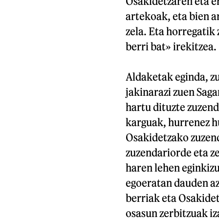
Osakidetzaren eta e
artekoak, eta bien 
zela. Eta horregatik
berri bat» irekitzea
Aldaketak eginda, zu
jakinarazi zuen Saga
hartu dituzte zuzen
karguak, hurrenez hu
Osakidetzako zuzend
zuzendariorde eta z
haren lehen eginkizu
egoeratan dauden az
berriak eta Osakide
osasun zerbitzuak iz