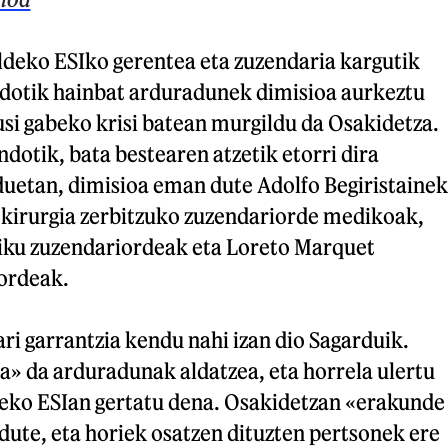
ldeko ESIko gerentea eta zuzendaria kargutik
dotik hainbat arduradunek dimisioa aurkeztu
kusi gabeko krisi batean murgildu da Osakidetza.
dotik, bata bestearen atzetik etorri dira
duetan, dimisioa eman dute Adolfo Begiristainek
 kirurgia zerbitzuko zuzendariorde medikoak,
iku zuzendariordeak eta Loreto Marquet
iordeak.
ri garrantzia kendu nahi izan dio Sagarduik.
oa» da arduradunak aldatzea, eta horrela ulertu
eko ESIan gertatu dena. Osakidetzan «erakunde
t dute, eta horiek osatzen dituzten pertsonek ere