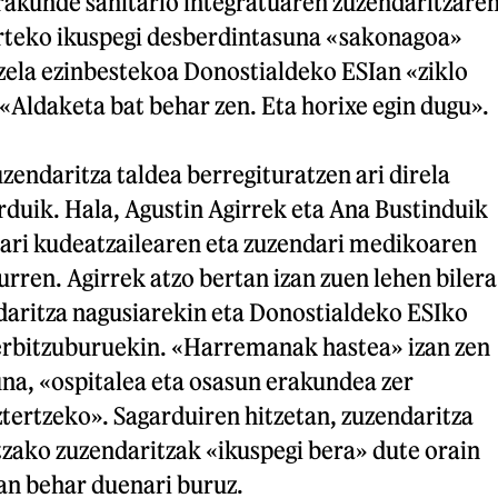
rakunde sanitario integratuaren zuzendaritzare
arteko ikuspegi desberdintasuna «sakonagoa»
 zela ezinbestekoa Donostialdeko ESIan «ziklo
. «Aldaketa bat behar zen. Eta horixe egin dugu».
zendaritza taldea berregituratzen ari direla
rduik. Hala, Agustin Agirrek eta Ana Bustinduik
dari kudeatzailearen eta zuzendari medikoaren
rren. Agirrek atzo bertan izan zuen lehen bilera
aritza nagusiarekin eta Donostialdeko ESIko
erbitzuburuekin. «Harremanak hastea» izan zen
na, «ospitalea eta osasun erakundea zer
tertzeko». Sagarduiren hitzetan, zuzendaritza
tzako zuzendaritzak «ikuspegi bera» dute orain
an behar duenari buruz.