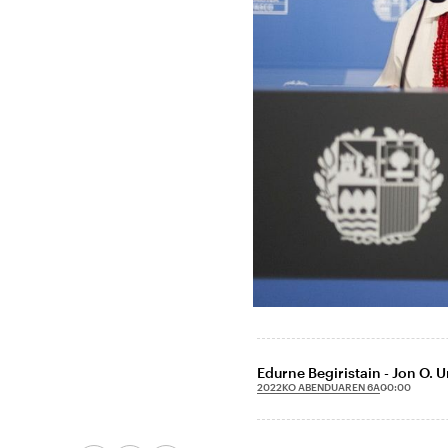
Edurne Begiristain - Jon O. U
2022KO ABENDUAREN 6A
00:00