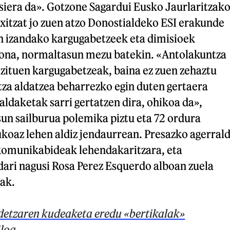
siera da». Gotzone Sagardui Eusko Jaurlaritzak
xitzat jo zuen atzo Donostialdeko ESI erakunde
an izandako kargugabetzeek eta dimisioek
kona, normaltasun mezu batekin. «Antolakuntza
o zituen kargugabetzeak, baina ez zuen zehaztu
tza aldatzea beharrezko egin duten gertaera
ldaketak sarri gertatzen dira, ohikoa da»,
un sailburua polemika piztu eta 72 ordura
koaz lehen aldiz jendaurrean. Presazko agerrald
 komunikabideak lehendakaritzara, eta
ari nagusi Rosa Perez Esquerdo alboan zuela
ak.
detzaren kudeaketa eredu «bertikalak»
iloa