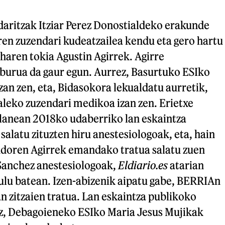
aritzak Itziar Perez Donostialdeko erakunde
ren zuzendari kudeatzailea kendu eta gero hartu
haren tokia Agustin Agirrek. Agirre
burua da gaur egun. Aurrez, Basurtuko ESIko
an zen, eta, Bidasokora lekualdatu aurretik,
leko zuzendari medikoa izan zen. Erietxe
 lanean 2018ko udaberriko lan eskaintza
salatu zituzten hiru anestesiologoak, eta, hain
ondoren Agirrek emandako tratua salatu zuen
Sanchez anestesiologoak,
Eldiario.es
atarian
ulu batean. Izen-abizenik aipatu gabe, BERRIAn
n zitzaien tratua. Lan eskaintza publikoko
z, Debagoieneko ESIko Maria Jesus Mujikak