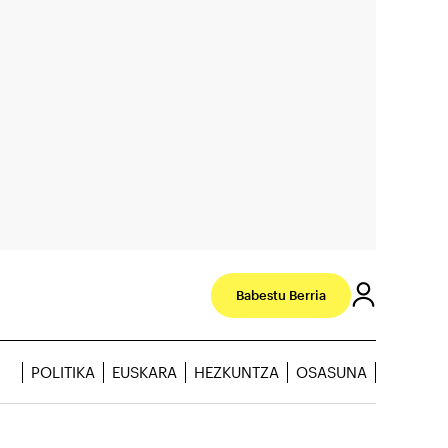
Babestu Berria
POLITIKA
EUSKARA
HEZKUNTZA
OSASUNA