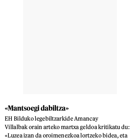
«Mantsoegi dabiltza»
EH Bilduko legebiltzarkide Amancay
Villalbak orain arteko martxa geldoa kritikatu du:
«Luzea izan da oroimenezkoa lortzeko bidea, eta