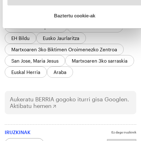
hobetzeko asmoz, cookie teknologiaz baliatzen gara. Ohar
hau onartuz gero, teknologia hori erabiltzeko baimen
esplizitua ematen diguzu.
Gehiago irakurri
Baztertu cookie-ak
GAIAK
Euskal Herriko politika
Memoria historikoa
EH Bildu
Eusko Jaurlaritza
Martxoaren 3ko Biktimen Oroimenezko Zentroa
San Jose, Maria Jesus
Martxoaren 3ko sarraskia
Euskal Herria
Araba
Aukeratu
BERRIA
gogoko iturri gisa Googlen.
Aktibatu hemen
IRUZKINAK
Ez dago iruzkinik