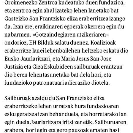
Oroimenezko Zentroa kudeatuko duen fundazioa,
eta zentroa egin ahal izateko lehen lanetako bat
Gasteizko San Frantzisko eliza eraberritzea izango
da. Izan ere, eraikinaren egoerak okerrera egin du
nabarmen. «Gotzaindegiaren utzikeriaren»
ondorioz, EH Bilduk salatu duenez. Koalizioak
eraberritze lanei lehenbailehen heltzeko eskatu dio
Eusko Jaurlaritzari, eta Maria Jesus San Jose
Justizia eta Giza Eskubideen sailburuak erantzun
dio beren lehentasunetako bat dela hori, eta
fundazioko patronatuari adieraziko diotela.
Sailburuak azaldu du San Frantzisko eliza
eraberritzeko lehen urratsak hura fundazioaren
esku geratzea izan behar duela, eta horretarako lan
egin duela Jaurlaritzara iritsi zenetik. Sailburuaren
arabera, hori egin eta gero pausoak ematen hasi