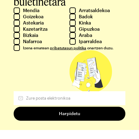
buletinetara
Mendia
Arratsaldekoa
Goizekoa
Badok
Astekaria
Kinka
Kazetaritza
Gipuzkoa
Bizkaia
Araba
Nafarroa
Iparraldea
Izena ematean
pribatutasun politika
onartzen duzu.