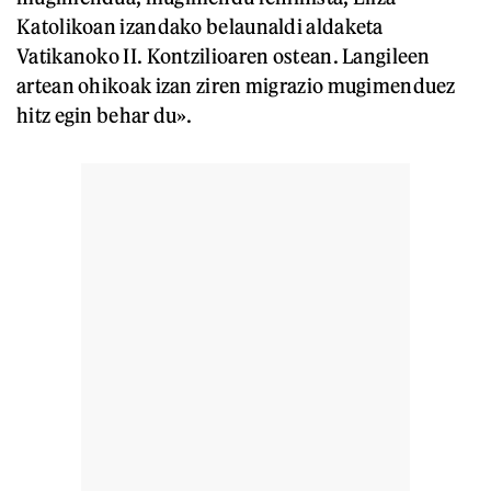
Katolikoan izandako belaunaldi aldaketa
Vatikanoko II. Kontzilioaren ostean. Langileen
artean ohikoak izan ziren migrazio mugimenduez
hitz egin behar du».