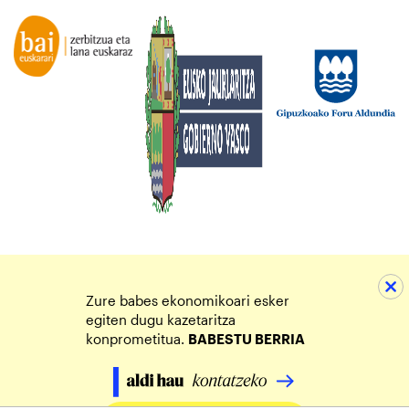
Zure babes ekonomikoari esker
egiten dugu kazetaritza
konprometitua.
BABESTU BERRIA