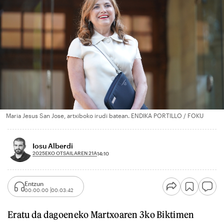
Maria Jesus San Jose, artxiboko irudi batean. ENDIKA PORTILLO / FOKU
Iosu Alberdi
2025EKO OTSAILAREN 21A
14:10
Entzun
00:00:00
00:03:42
Eratu da dagoeneko Martxoaren 3ko Biktimen