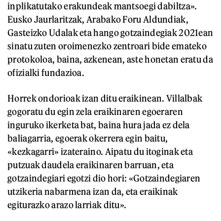
inplikatutako erakundeak mantsoegi dabiltza».
Eusko Jaurlaritzak, Arabako Foru Aldundiak,
Gasteizko Udalak eta hango gotzaindegiak 2021ean
sinatu zuten oroimenezko zentroari bide emateko
protokoloa, baina, azkenean, aste honetan eratu da
ofizialki fundazioa.
Horrek ondorioak izan ditu eraikinean. Villalbak
gogoratu du egin zela eraikinaren egoeraren
inguruko ikerketa bat, baina hura jada ez dela
baliagarria, egoerak okerrera egin baitu,
«kezkagarri» izateraino. Aipatu du itoginak eta
putzuak daudela eraikinaren barruan, eta
gotzaindegiari egotzi dio hori: «Gotzaindegiaren
utzikeria nabarmena izan da, eta eraikinak
egiturazko arazo larriak ditu».