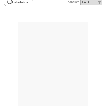
Iruzkin bat egin
ORDENATU