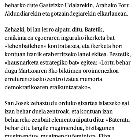
beharko dute Gasteizko Udalarekin, Arabako Foru
Aldundiarekin eta gotzaindegiarekin elkarlanean.
Zehazki, bi lan lerro aipatu ditu. Batetik,
eraikinaren egoeraren inguruko ikerketa bat
«lehenbailehen» kontratatzea, eta ikerketa hori
kontuan izanik eraberritzeko lanei ekitea. Bestetik,
«hausnarketa estrategiko bat» egitea: «Lortu behar
dugu Martxoaren 3ko biktimen oroimenezkoa
erreferentziazko zentro izatea memoria
demokratikoaren eraikuntzarako».
San Josek zehaztu du orduko gizartea islatzeko gai
izan behar duela zentroak, eta kontuan izan
beharreko zenbait elementu aipatu ditu: «Bateratu
behar ditu langile mugimendua, bizilagunen
mugimendua, mugimendu feminista, Eliza