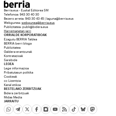
Berria.eus - Euskal Editorea SM
Telefonoa: 943 30 40 30
Bezero arreta: 943 30 43 45 | laguna@berria.eus
Webgunea:
webgunea@berria.eus
Publizitatea:
publi@bidera.eus
Harremanetan jarri
ORRIALDE KORPORATIBOAK
Ezagutu BERRIA Taldea
BERRIA berri bloga
Publizitatea
Galdera-erantzunak
Kontratazioak
Sarebide
LEGEA
Lege informazioa
Pribatutasun politika
Cookieak
cc Lizentzia
Kanal etikoa
BESTELAKO ZERBITZUAK
Bidera zerbitzuak
Midas Media
JARRAITU