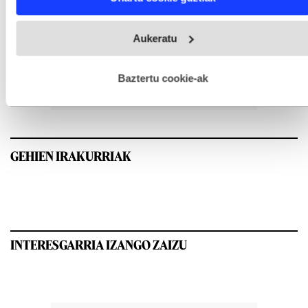
and set your preferences in the
details section
.
Webgune honek cookie propioak eta hirugarrenen cookie-
Aukeratu
fitxategiak erabiltzen ditu. Zure esperientzia eta zerbitzuak
hobetzeko asmoz, cookie teknologiaz baliatzen gara. Ohar
hau onartuz gero, teknologia hori erabiltzeko baimen
esplizitua ematen diguzu.
Gehiago irakurri
Baztertu cookie-ak
GEHIEN IRAKURRIAK
INTERESGARRIA IZANGO ZAIZU