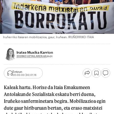
Iruñerriko Itaiaren mobilizazioa, gaur, Iruñean. IRUÑERRIKO ITAIA
Iratxe Muxika Karrion
2026KO UZTAILAREN 4A
21:01
Entzun
00:00:00
00:01:16
Kaleak hartu. Horixe da Itaia Emakumeen
Antolakunde Sozialistak eskatu berri duena,
Iruñeko sanferminetara begira. Mobilizazioa egin
dute gaur hiriburuan bertan, eta eraso matxistei