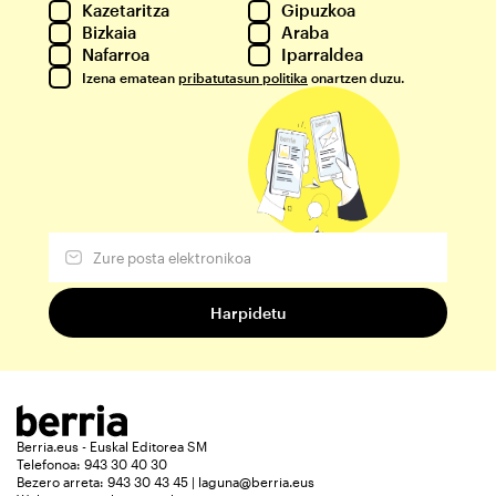
Kazetaritza
Gipuzkoa
Bizkaia
Araba
Nafarroa
Iparraldea
Izena ematean
pribatutasun politika
onartzen duzu.
Berria.eus - Euskal Editorea SM
Telefonoa: 943 30 40 30
Bezero arreta: 943 30 43 45 | laguna@berria.eus