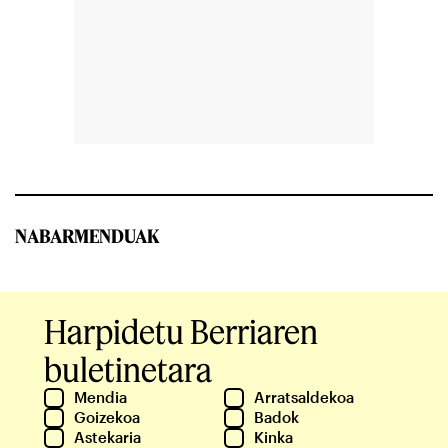
NABARMENDUAK
Harpidetu Berriaren
buletinetara
Mendia
Arratsaldekoa
Goizekoa
Badok
Astekaria
Kinka