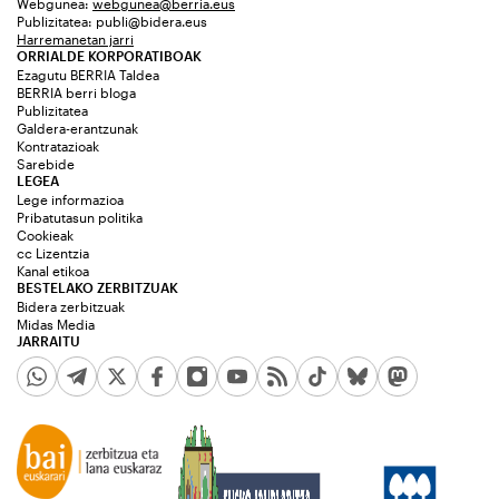
Webgunea:
webgunea@berria.eus
Publizitatea:
publi@bidera.eus
Harremanetan jarri
ORRIALDE KORPORATIBOAK
Ezagutu BERRIA Taldea
BERRIA berri bloga
Publizitatea
Galdera-erantzunak
Kontratazioak
Sarebide
LEGEA
Lege informazioa
Pribatutasun politika
Cookieak
cc Lizentzia
Kanal etikoa
BESTELAKO ZERBITZUAK
Bidera zerbitzuak
Midas Media
JARRAITU