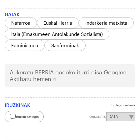
GAIAK
Nafarroa
Euskal Herria
Indarkeria matxista
Itaia (Emakumeen Antolakunde Sozialista)
Feminismoa
Sanferminak
Aukeratu
BERRIA
gogoko iturri gisa Googlen.
Aktibatu hemen
IRUZKINAK
Ez dago iruzkinik
Iruzkin bat egin
ORDENATU