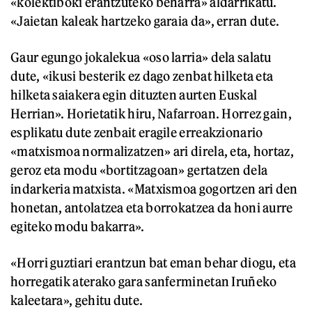
«kolektiboki erantzuteko beharra» aldarrikatu.
«Jaietan kaleak hartzeko garaia da», erran dute.
Gaur egungo jokalekua «oso larria» dela salatu
dute, «ikusi besterik ez dago zenbat hilketa eta
hilketa saiakera egin dituzten aurten Euskal
Herrian». Horietatik hiru, Nafarroan. Horrez gain,
esplikatu dute zenbait eragile erreakzionario
«matxismoa normalizatzen» ari direla, eta, hortaz,
geroz eta modu «bortitzagoan» gertatzen dela
indarkeria matxista. «Matxismoa gogortzen ari den
honetan, antolatzea eta borrokatzea da honi aurre
egiteko modu bakarra».
«Horri guztiari erantzun bat eman behar diogu, eta
horregatik aterako gara sanferminetan Iruñeko
kaleetara», gehitu dute.